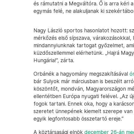
és rámutatni a Megváltóra. Ő is arra kér
egymás felé, ne alakuljanak ki szekértábo
Nagy László sportos hasonlatot hozott: sz
mérkőzés első sípszava, várakozásokkal, 
mindannyiunknak tartogat győzelmet, amit 
küzdőszellemmel elérhetünk. „Hajrá Magyar
Hungária!”, zárta.
Orbánék a hagyomány megszakításával
ó
bár Sulyok már márciusban is beszélt arró
köszöntőt, mondván, Magyarországon még
ellentétben Európa nyugati felével. „Az ú
fogok tartani. Ennek oka, hogy a karács
szeretet ünnepének kiemelt szerepe van
egyik legfontosabb összetartó ereje.”
A köztársasági elnök
december 26-án meg 