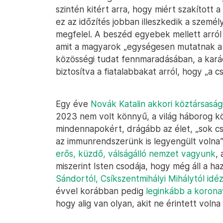
szintén kitért arra, hogy miért szakított 
ez az időzítés jobban illeszkedik a személy
megfelel. A beszéd egyebek mellett arról
amit a magyarok „egységesen mutatnak a
közösségi tudat fennmaradásában, a karác
biztosítva a fiatalabbakat arról, hogy „a cs
Egy éve
Novák Katalin akkori köztársasági
2023 nem volt könnyű, a világ háborog k
mindennapokért, drágább az élet, „sok c
az immunrendszerünk is legyengült volna”.
erős, küzdő, válságálló nemzet vagyunk
,
miszerint Isten csodája, hogy még áll a 
Sándortól, Csíkszentmihályi Mihálytól idéz
évvel korábban pedig
leginkább a korona
hogy alig van olyan, akit ne érintett volna 