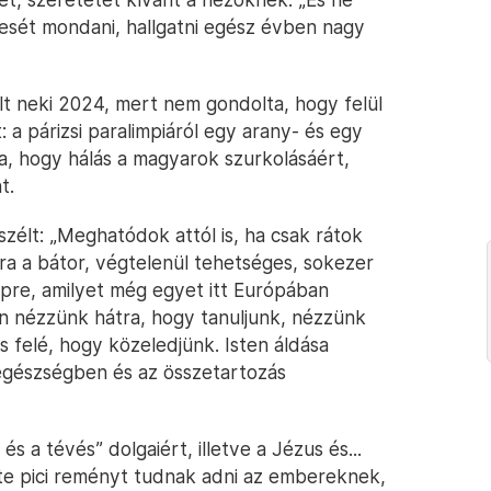
mesét mondani, hallgatni egész évben nagy
olt neki 2024, mert nem gondolta, hogy felül
: a párizsi paralimpiáról egy arany- és egy
a, hogy hálás a magyarok szurkolásáért,
t.
zélt: „Meghatódok attól is, ha csak rátok
a a bátor, végtelenül tehetséges, sokezer
épre, amilyet még egyet itt Európában
en nézzünk hátra, hogy tanuljunk, nézzünk
 felé, hogy közeledjünk. Isten áldása
egészségben és az összetartozás
és a tévés” dolgaiért, illetve a Jézus és...
nte pici reményt tudnak adni az embereknek,