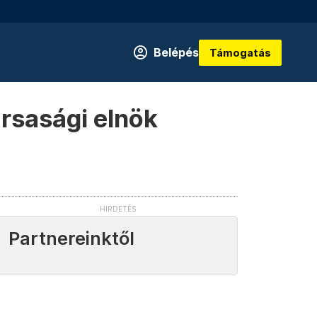
Belépés
Támogatás
ársasági elnök
Partnereinktől