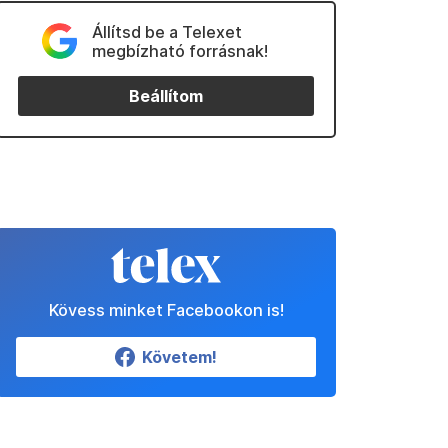
Állítsd be a Telexet
megbízható forrásnak!
Beállítom
Kövess minket Facebookon is!
Követem!