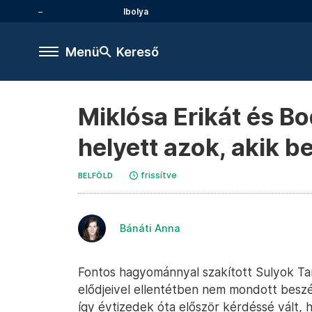
Ibolya
Menü
Kereső
Miklósa Erikát és Bo
helyett azok, akik b
frissítve
BELFÖLD
Bánáti Anna
Fontos hagyománnyal szakított Sulyok Tam
elődjeivel ellentétben nem mondott beszéd
így évtizedek óta először kérdéssé vált, h