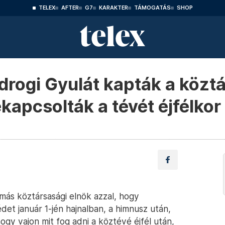
TELEX
AFTER
G7
KARAKTER
TÁMOGATÁS
SHOP
drogi Gyulát kapták a közt
ekapcsolták a tévét éjfélkor
ás köztársasági elnök azzal, hogy
et január 1-jén hajnalban, a himnusz után,
ogy vajon mit fog adni a köztévé éjfél után,