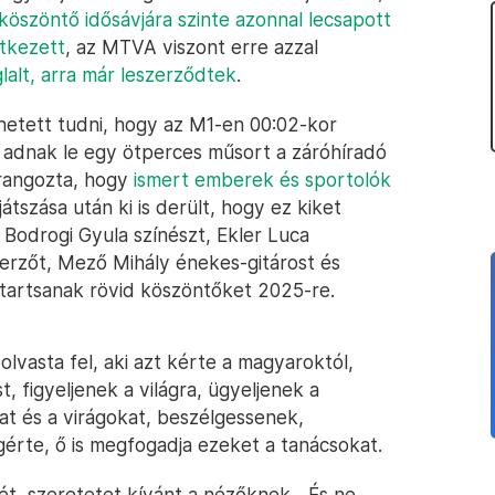
köszöntő idősávjára szinte azonnal lecsapott
ntkezett
, az MTVA viszont erre azzal
lalt, arra már leszerződtek
.
hetett tudni, hogy az M1-en 00:02-kor
 adnak le egy ötperces műsort a záróhíradó
arangozta, hogy
ismert emberek és sportolók
átszása után ki is derült, hogy ez kiket
 Bodrogi Gyula színészt, Ekler Luca
erzőt, Mező Mihály énekes-gitárost és
 tartsanak rövid köszöntőket 2025-re.
olvasta fel, aki azt kérte a magyaroktól,
 figyeljenek a világra, ügyeljenek a
at és a virágokat, beszélgessenek,
érte, ő is megfogadja ezeket a tanácsokat.
t, szeretetet kívánt a nézőknek. „És ne