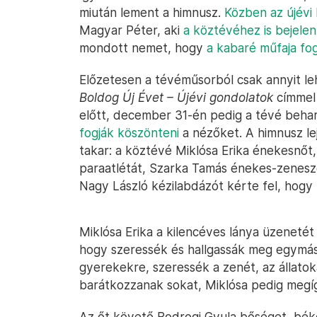
miután lement a himnusz.
Közben az újévi 
Magyar Péter, aki
a köztévéhez is bejele
mondott nemet, hogy
a kabaré műfaja fog
Előzetesen a tévéműsorból csak annyit le
Boldog Új Évet – Újévi gondolatok
címmel
előtt, december 31-én pedig a tévé beh
fogják köszönteni
a nézőket. A himnusz lej
takar: a köztévé Miklósa Erika énekesnőt,
paraatlétát, Szarka Tamás énekes-zenesz
Nagy László kézilabdázót kérte fel, hogy
Miklósa Erika a kilencéves lánya üzenetét 
hogy szeressék és hallgassák meg egymást,
gyerekekre, szeressék a zenét, az állatok
barátkozzanak sokat, Miklósa pedig megíg
Az őt követő Bodrogi Gyula bőséget, béké