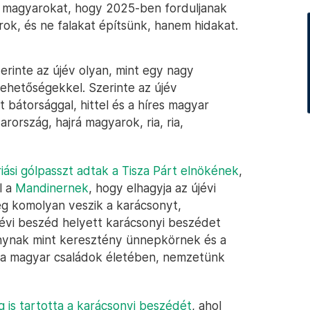
i a magyarokat, hogy 2025-ben forduljanak
rok, és ne falakat építsünk, hanem hidakat.
erinte az újév olyan, mint egy nagy
lehetőségekkel. Szerinte az újév
bátorsággal, hittel és a híres magyar
ország, hajrá magyarok, ria, ria,
riási gólpasszt adtak a Tisza Párt elnökének
,
l a
Mandinernek
, hogy elhagyja az újévi
 komolyan veszik a karácsonyt,
jévi beszéd helyett karácsonyi beszédet
onynak mint keresztény ünnepkörnek és a
 a magyar családok életében, nemzetünk
is tartotta a karácsonyi beszédét
, ahol