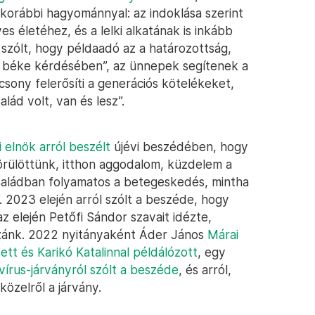
a korábbi hagyománnyal: az indoklása szerint
es életéhez, és a lelki alkatának is inkább
 szólt, hogy példaadó az a határozottság,
 béke kérdésében”, az ünnepek segítenek a
sony felerősíti a generációs kötelékeket,
alád volt, van és lesz”.
 elnök arról beszélt
újévi beszédében, hogy
örülöttünk, itthon aggodalom, küzdelem a
saládban folyamatos a betegeskedés, mintha
 2023 elején arról szólt a beszéde, hogy
 az elején Petőfi Sándor szavait idézte,
hazánk. 2022 nyitányaként Áder János
Márai
ett és Karikó Katalinnal példálózott
, egy
vírus-járványról szólt a beszéde
, és arról,
közelről a járvány.