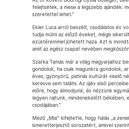
felejtsétek, a mese a legszebb ajándék: 
szeretettel lehet.”
Ekler Luca arról beszélt, csodálatos év v
tudja múlni az előző éveket, mégis sikerült
ezüstéremmel jöhetett haza. Azt is mondt
amit az egész csapat nevében megköszön
Szarka Tamás már a világ magyarjaihoz bes
gondolok, ha csak magunkra gondolok, arr
éves, gyönyörű, patinás kultúrát viselő n
keresve sem találni. Az újév első perceib
előre, hogy álmodjunk, és nézzünk egymás
legyen rajtunk, mindenekelőtt békében, 
csodájában.”
Mező „Misi” kifejtette, hogy hálás „a zenei 
ismeretterjesztő sorozatért, amivel szeri