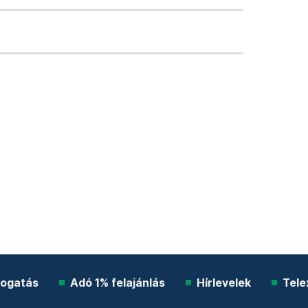
ogatás
Adó 1% felajánlás
Hírlevelek
Tele