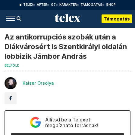
TELEX
AFTER
G7
KARAKTER
TÁMOGATÁS
SHOP
Támogatás
Az antikorrupciós szobák után a
Diákvárosért is Szentkirályi oldalán
lobbizik Jámbor András
BELFÖLD
Kaiser Orsolya
Állítsd be a Telexet
megbízható forrásnak!