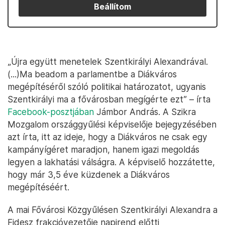
Beállítom
„Újra együtt menetelek Szentkirályi Alexandrával.
(...)Ma beadom a parlamentbe a Diákváros
megépítéséről szóló politikai határozatot, ugyanis
Szentkirályi ma a fővárosban megígérte ezt” – írta
Facebook-posztjában
Jámbor András. A Szikra
Mozgalom országgyűlési képviselője bejegyzésében
azt írta, itt az ideje, hogy a Diákváros ne csak egy
kampányígéret maradjon, hanem igazi megoldás
legyen a lakhatási válságra. A képviselő hozzátette,
hogy már 3,5 éve küzdenek a Diákváros
megépítéséért.
A mai Fővárosi Közgyűlésen Szentkirályi Alexandra a
Fidesz frakcióvezetője napirend előtti