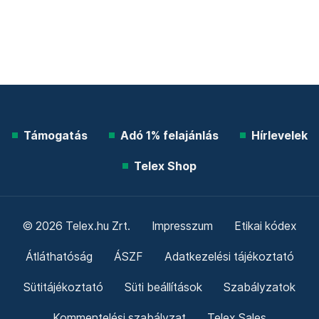
Támogatás
Adó 1% felajánlás
Hírlevelek
Telex Shop
© 2026 Telex.hu Zrt.
Impresszum
Etikai kódex
Átláthatóság
ÁSZF
Adatkezelési tájékoztató
Sütitájékoztató
Süti beállítások
Szabályzatok
Kommentelési szabályzat
Telex Sales