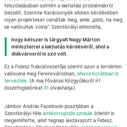
felszólalásában szintén a lakhatási problémákról
beszélt. Szerinte Karácsonyék ebben kérdésében
olyan projekteket csináltak meg, amik „jobb, ha meg
se valósultak volna”. Szentkirályi elmondta,
hogy kétszer is tárgyalt Nagy Márton
miniszterrel a lakhatás kérdéséről, ahol a
diákvárosról is szó volt.
Ez a Fidesz frakcióvezetője szerint azon a területen
valósulna meg Ferencvárosban,
ahova korábban is
tervezték
. (A mai Fővárosi Közgyűlésről írt
összefoglalónkat
itt
olvashatja.)
Jámbor András Facebook-posztjában a
Szentkirályi-féle
antikorrupciós szobák
ötletét is
megemlítette, amit tegnap leszavazott a Fidesz.