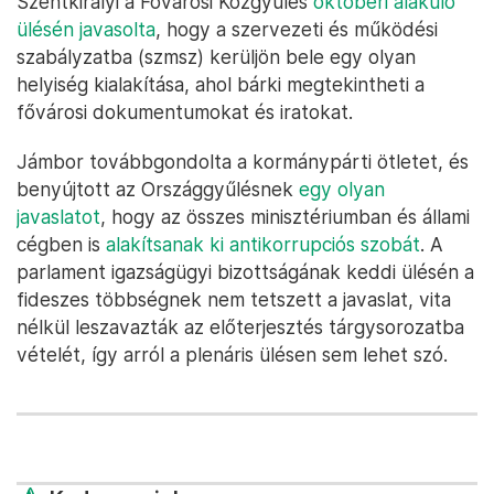
Szentkirályi a Fővárosi Közgyűlés
októberi alakuló
ülésén javasolta
, hogy a szervezeti és működési
szabályzatba (szmsz) kerüljön bele egy olyan
helyiség kialakítása, ahol bárki megtekintheti a
fővárosi dokumentumokat és iratokat.
Jámbor továbbgondolta a kormánypárti ötletet, és
benyújtott az Országgyűlésnek
egy olyan
javaslatot
, hogy az összes minisztériumban és állami
cégben is
alakítsanak ki antikorrupciós szobát
. A
parlament igazságügyi bizottságának keddi ülésén a
fideszes többségnek nem tetszett a javaslat, vita
nélkül leszavazták az előterjesztés tárgysorozatba
vételét, így arról a plenáris ülésen sem lehet szó.