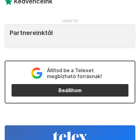
Kedvenceink
Partnereinktől
Állítsd be a Telexet
megbízható forrásnak!
Beállítom