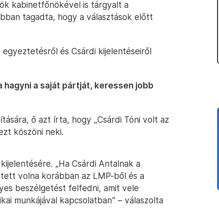
nök kabinetfőnökével is tárgyalt a
bban tagadta, hogy a választások előtt
 egyeztetésről és Csárdi kijelentéseiről
a hagyni a saját pártját, keressen jobb
ítására, ő azt írta, hogy „Csárdi Tóni volt az
zt köszöni neki.
kijelentésére. „Ha Csárdi Antalnak a
etett volna korábban az LMP-ből és a
es beszélgetést felfedni, amit vele
tikai munkájával kapcsolatban” – válaszolta