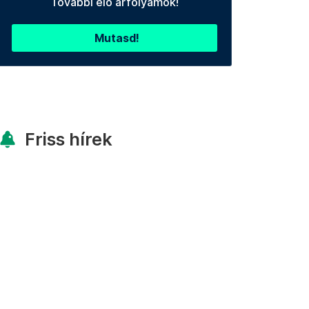
További élő árfolyamok!
Mutasd!
Friss hírek