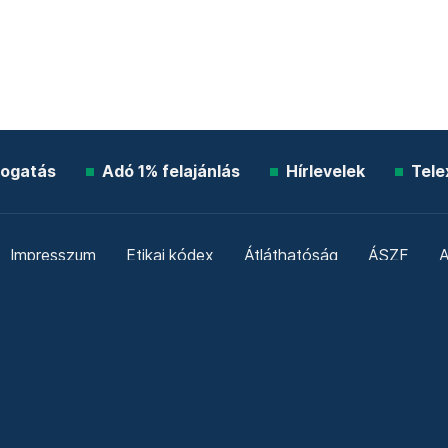
ogatás
Adó 1% felajánlás
Hírlevelek
Tele
Impresszum
Etikai kódex
Átláthatóság
ÁSZF
A
Süti beállítások
Szabályzatok
Kommentelési szabály