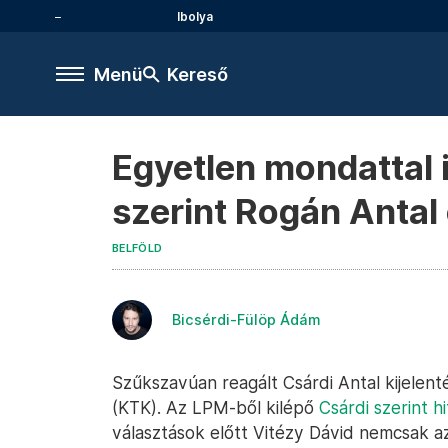
Ibolya
Menü
Kereső
Egyetlen mondattal 
szerint Rogán Antal
BELFÖLD
Bicsérdi-Fülöp Ádám
Szűkszavúan reagált Csárdi Antal kijelent
(KTK). Az LPM-ből kilépő
Csárdi szerint h
választások előtt Vitézy Dávid nemcsak 