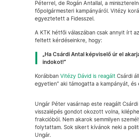
Péterrel, de Rogán Antallal, a miniszterel
főpolgármesteri kampányáról. Vitézy korá
egyeztetett a Fidesszel.
A KTK hétfői válaszában csak annyit írt az
feltett kérdéseinkre, hogy:
„Ha Csárdi Antal képviselő úr el akarj
indokot!”
Korábban
Vitézy Dávid is reagált
Csárdi áll
egyetlen” aki támogatta a kampányát, és e
Ungár Péter vasárnap este reagált Csárdi 
visszalépés gondot okozott volna, kiléph
frakcióból. Nem akarok semmilyen személy
folytattam. Sok sikert kívánok neki a poli
Ungár.