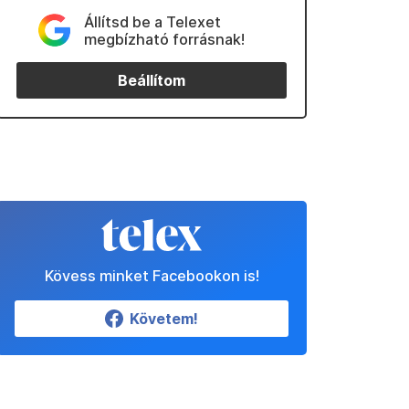
Állítsd be a Telexet
megbízható forrásnak!
Beállítom
Kövess minket Facebookon is!
Követem!