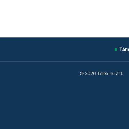
Tám
© 2026 Telex.hu Zrt.
Sütitájékoztató