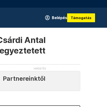
Belépés
Támogatás
Csárdi Antal
 egyeztetett
Partnereinktől