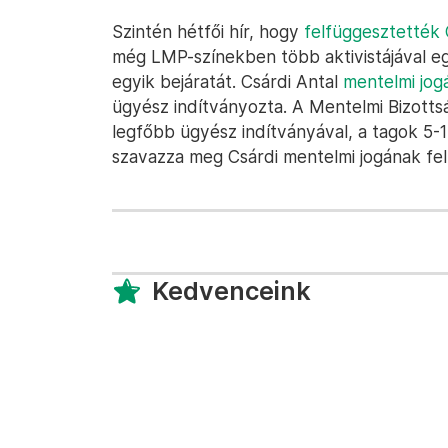
Szintén hétfői hír, hogy
felfüggesztették 
még LMP-színekben több aktivistájával e
egyik bejáratát. Csárdi Antal
mentelmi jog
ügyész indítványozta. A Mentelmi Bizotts
legfőbb ügyész indítványával, a tagok 5-
szavazza meg Csárdi mentelmi jogának fel
Kedvenceink