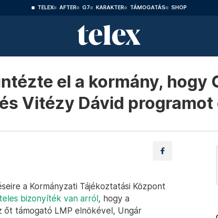
TELEX
AFTER
G7
KARAKTER
TÁMOGATÁS
SHOP
intézte el a kormány, hogy 
 és Vitézy Dávid programot
éseire a Kormányzati Tájékoztatási Központ
iteles bizonyíték van arról
, hogy a
az őt támogató LMP elnökével, Ungár