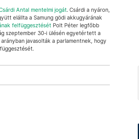
Csárdi Antal mentelmi jogát
. Csárdi a nyáron,
gyütt elállta a Samung gödi akkugyárának
ának felfüggesztését
Polt Péter legfőbb
ág szeptember 30-i ülésén egyetértett a
1 arányban javasolták a parlamentnek, hogy
függesztését.