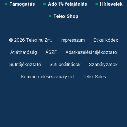
Támogatás
Adó 1% felajánlás
Hírlevelek
Telex Shop
© 2026 Telex.hu Zrt.
Impresszum
Etikai kódex
Átláthatóság
ÁSZF
Adatkezelési tájékoztató
Sütitájékoztató
Süti beállítások
Szabályzatok
Kommentelési szabályzat
Telex Sales