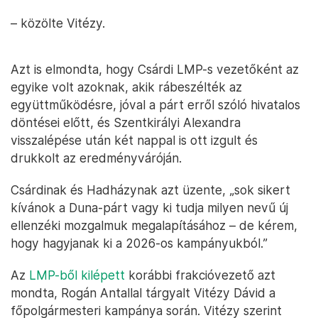
– közölte Vitézy.
Azt is elmondta, hogy Csárdi LMP-s vezetőként az
egyike volt azoknak, akik rábeszélték az
együttműködésre, jóval a párt erről szóló hivatalos
döntései előtt, és Szentkirályi Alexandra
visszalépése után két nappal is ott izgult és
drukkolt az eredményváróján.
Csárdinak és Hadházynak azt üzente, „sok sikert
kívánok a Duna-párt vagy ki tudja milyen nevű új
ellenzéki mozgalmuk megalapításához – de kérem,
hogy hagyjanak ki a 2026-os kampányukból.”
Az
LMP-ből kilépett
korábbi frakcióvezető azt
mondta, Rogán Antallal tárgyalt Vitézy Dávid a
főpolgármesteri kampánya során. Vitézy szerint