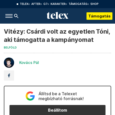
TELEX
AFTER
G7
KARAKTER
TÁMOGATÁS
SHOP
Támogatás
Vitézy: Csárdi volt az egyetlen Tóni,
aki támogatta a kampányomat
BELFÖLD
Kovács Pál
Állítsd be a Telexet
megbízható forrásnak!
Beállítom