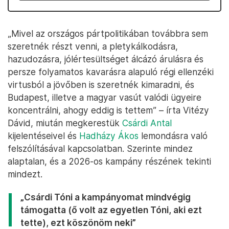
„Mivel az országos pártpolitikában továbbra sem
szeretnék részt venni, a pletykálkodásra,
hazudozásra, jólértesültséget álcázó árulásra és
persze folyamatos kavarásra alapuló régi ellenzéki
virtusból a jövőben is szeretnék kimaradni, és
Budapest, illetve a magyar vasút valódi ügyeire
koncentrálni, ahogy eddig is tettem” – írta Vitézy
Dávid, miután megkerestük
Csárdi Antal
kijelentéseivel és
Hadházy Ákos
lemondásra való
felszólításával kapcsolatban. Szerinte mindez
alaptalan, és a 2026-os kampány részének tekinti
mindezt.
„Csárdi Tóni a kampányomat mindvégig
támogatta (ő volt az egyetlen Tóni, aki ezt
tette), ezt köszönöm neki”