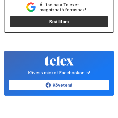
Állítsd be a Telexet
megbízható forrásnak!
Beállítom
Kövess minket Facebookon is!
Követem!