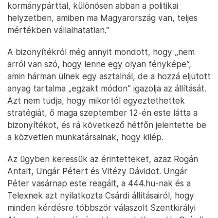
kormánypárttal, különösen abban a politikai
helyzetben, amiben ma Magyarország van, teljes
mértékben vállalhatatlan.”
A bizonyítékról még annyit mondott, hogy „nem
arról van szó, hogy lenne egy olyan fényképe”,
amin hárman ülnek egy asztalnál, de a hozzá eljutott
anyag tartalma „egzakt módon” igazolja az állítását.
Azt nem tudja, hogy mikortól egyeztethettek
stratégiát, ő maga szeptember 12-én este látta a
bizonyítékot, és rá következő hétfőn jelentette be
a közvetlen munkatársainak, hogy kilép.
Az ügyben keressük az érintetteket, azaz Rogán
Antalt, Ungár Pétert és Vitézy Dávidot. Ungár
Péter vasárnap este reagált, a 444.hu-nak és a
Telexnek azt nyilatkozta Csárdi állításairól, hogy
minden kérdésre többször válaszolt Szentkirályi