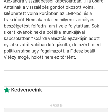
Alexandra visszalépéssel kapcsolatban. „Ha Csárdi
Antalnak a visszalépés gondot okozott volna,
kiléphetett volna korábban az LMP-ből és a
frakcióból. Nem akarok semmilyen személyes
beszélgetést felfedni, amit vele folytattam. Sok
sikert kívánok neki a politikai munkájával
kapcsolatban.” Csárdi választás éjszakáján adott
nyilatkozatát valóban kifogásolta, de azért, mert
politikustársa úgy fogalmazott, a Fidesz beállt
Vitézy mögé, holott nem ez történt.
Kedvenceink