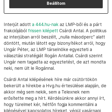
Beállítom
Interjút adott
a 444.hu-nak
az LMP-ből és a párt
frakciójából
frissen kilépett
Csárdi Antal. A politikus
az interjúban arról beszélt, „nulla másodperc” alatt
döntött, miután látott egy bizonyítékot arról, hogy
Ungár Péter, az LMP társelnöke egyezteti a
választási stratégiát Rogán Antallal. Csárdi szerint
Ungár nem tagadta az egyeztetést, de azt mondta
neki, nem ült le Rogánnal.
Csárdi Antal kilépésének híre már csütörtökön
bekerült a hírekbe a Hvg.hu értesülései alapján, de
akkor még sem nekik, sem a Telexnek nem
erősítette meg a hírt. Kérdésünkre akkor annyi írt,
hogy türelmet kér, hétfőn fogja kommentálni a
kilépésével kapcsolatos híreket, végül vasárnapi