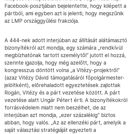
Facebook-posztjában bejelentette, hogy kilépett a
pártból, ami egyben azt is jelenti, hogy megszűnik
az LMP országgyűlési frakciója.
A 444-nek adott interjúban az állítását alátámasztó
bizonyítékról azt mondja, egy számára „rendkívül
megbízhatónak tartott személytől” jutott el hozzá,
szerinte igazolja, hogy még azelőtt, hogy a
kongresszus döntött volna „a Vitézy-projektről”
(azaz Vitézy Dávid támogatásáról főpolgármester-
jelöltként), előrehaladott egyeztetések zajlottak
Rogán, Vitézy és a párt vezetése között. A párt
vezetése alatt Ungár Pétert érti. A bizonyítékokról
forrásvédelem miatt nem beszélhet, de az
interjúban azt mondja, „ezer százalékig” biztos
abban, hogy valós. „Az az ellenzéki párt, amelyik a
saját választási stratégiáját egyezteti a