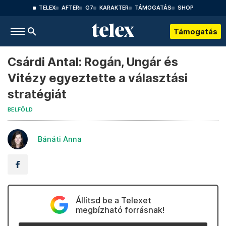
TELEX
AFTER
G7
KARAKTER
TÁMOGATÁS
SHOP
Támogatás
Csárdi Antal: Rogán, Ungár és
Vitézy egyeztette a választási
stratégiát
BELFÖLD
Bánáti Anna
Állítsd be a Telexet
megbízható forrásnak!