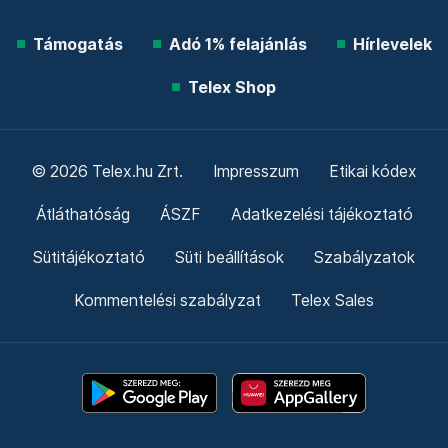
Támogatás
Adó 1% felajánlás
Hírlevelek
Telex Shop
© 2026 Telex.hu Zrt.
Impresszum
Etikai kódex
Átláthatóság
ÁSZF
Adatkezelési tájékoztató
Sütitájékoztató
Süti beállítások
Szabályzatok
Kommentelési szabályzat
Telex Sales