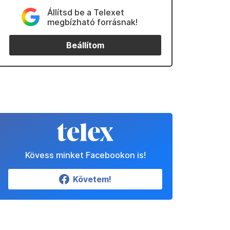
Állítsd be a Telexet
megbízható forrásnak!
Beállítom
Kövess minket Facebookon is!
Követem!