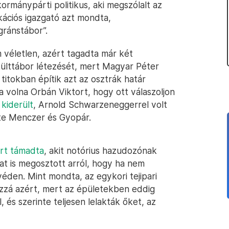
ormánypárti politikus, aki megszólalt az
ciós igazgató azt mondta,
gránstábor”.
véletlen, azért tagadta már két
külttábor létezését, mert Magyar Péter
s titokban építik azt az osztrák határ
 volna Orbán Viktort, hogy ott válaszoljon
t
kiderült
, Arnold Schwarzeneggerrel volt
tte Menczer és Gyopár.
rt támadta
, akit notórius hazudozónak
t is megosztott arról, hogy ha nem
éden. Mint mondta, az egykori tejipari
hozzá azért, mert az épületekben eddig
, és szerinte teljesen lelakták őket, az