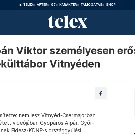
TELEX
AFTER
G7
KARAKTER
TÁMOGATÁS
SHOP
án Viktor személyesen erős
külttábor Vitnyéden
sítette: nem lesz Vitnyéd-Csermajorban
tett videójában Gyopáros Alpár, Győr-
nek Fidesz-KDNP-s országgyűlési