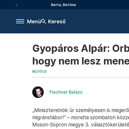
Berta, Bettina
Menü
Kereső
Gyopáros Alpár: Orb
hogy nem lesz mene
BELFÖLD
Flachner Balázs
„Miniszterelnök úr személyesen is megerő
migránstábor!” – mondta szombaton közzé
Moson-Sopron megye 3. választókerületé