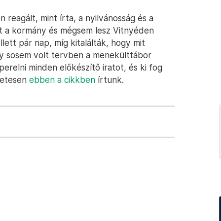
eagált, mint írta, a nyilvánosság és a
ált a kormány és mégsem lesz Vitnyéden
ett pár nap, míg kitalálták, hogy mit
y sosem volt tervben a menekülttábor
perelni minden előkészítő iratot, és ki fog
zletesen
ebben a cikkben
írtunk.