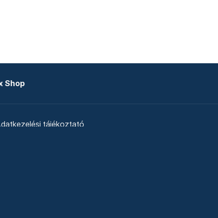
x Shop
datkezelési tájékoztató
zat
Telex Sales