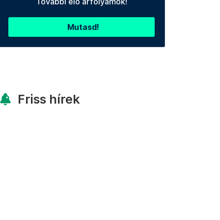
További élő árfolyamok!
Mutasd!
Friss hírek