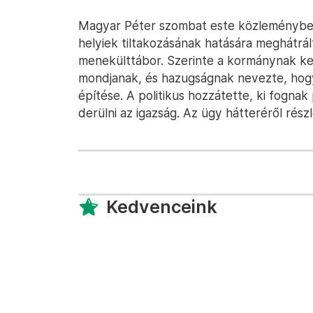
Magyar Péter szombat este közleményben r
helyiek tiltakozásának hatására meghátr
menekülttábor. Szerinte a kormánynak kell
mondjanak, és hazugságnak nevezte, hog
építése. A politikus hozzátette, ki fognak 
derülni az igazság. Az ügy hátteréről rés
Kedvenceink