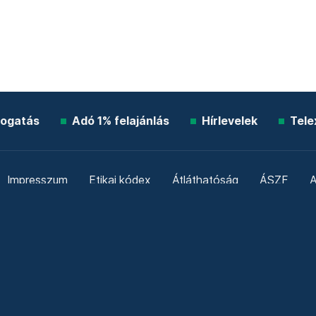
ogatás
Adó 1% felajánlás
Hírlevelek
Tele
Impresszum
Etikai kódex
Átláthatóság
ÁSZF
A
Süti beállítások
Szabályzatok
Kommentelési szabály