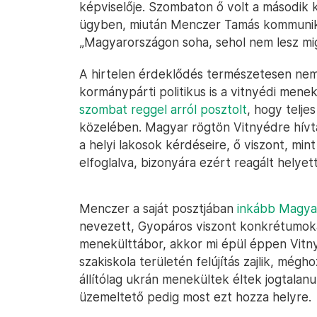
képviselője. Szombaton ő volt a második k
ügyben, miután Menczer Tamás kommuniká
„Magyarországon soha, sehol nem lesz mi
A hirtelen érdeklődés természetesen nem 
kormánypárti politikus is a vitnyédi mene
szombat reggel arról posztolt
, hogy telje
közelében. Magyar rögtön Vitnyédre hívta
a helyi lakosok kérdéseire, ő viszont, min
elfoglalva, bizonyára ezért reagált helye
Menczer a saját posztjában
inkább Magya
nevezett, Gyopáros viszont konkrétumoka
menekülttábor, akkor mi épül éppen Vitny
szakiskola területén felújítás zajlik, még
állítólag ukrán menekültek éltek jogtalanul
üzemeltető pedig most ezt hozza helyre.