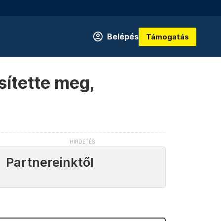
Belépés
Támogatás
ítette meg,
Partnereinktől