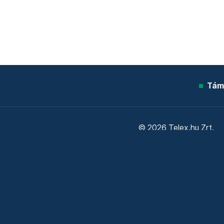
Tám
© 2026 Telex.hu Zrt.
Sütitájékoztató