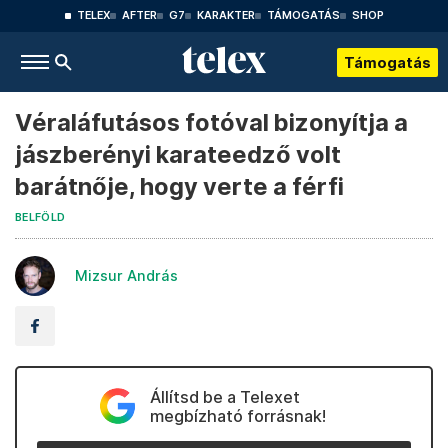
TELEX
AFTER
G7
KARAKTER
TÁMOGATÁS
SHOP
Támogatás
Véraláfutásos fotóval bizonyítja a
jászberényi karateedző volt
barátnője, hogy verte a férfi
BELFÖLD
Mizsur András
Állítsd be a Telexet
megbízható forrásnak!