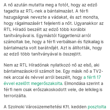
A nő azután mutatta meg a fotót, hogy az edző
tagadta az RTL-nek a bántalmazást. A férfi
hazugságnak nevezte a vádakat, és azt mondta,
hogy rágalmazásért feljelenti a nőt. Ugyanakkor az
RTL Híradó beszélt az edző több korábbi
tanítványával is. Egymástól függetlenül arról
számoltak be, hogy a férfi verbálisan és fizikailag is
bántalmazta volt barátnőjét. Azt is állították, hogy
az edző több tanítványával is összejött.
Nem az RTL Híradónak nyilatkozó nő az első, aki
bántalmazásokról számolt be. Egy másik nő a TV2-
nek arccal és névvel arról beszélt, hogy
a férfi 17
évvel ezelőtt megerőszakolta
. Elmondása szerint a
férfi nem csak erőszakoskodott vele, de lelkileg is
terrorizálta.
A Szolnoki Városüzemeltetési Kft. kedden
posztolta