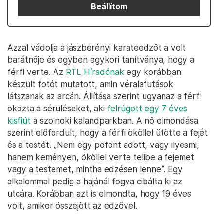
Beállítom
Azzal vádolja a jászberényi karateedzőt a volt
barátnője és egyben egykori tanítványa, hogy a
férfi verte. Az
RTL Híradónak
egy korábban
készült fotót mutatott, amin véralafutások
látszanak az arcán. Állítása szerint ugyanaz a férfi
okozta a sérüléseket, aki
felrúgott egy 7 éves
kisfiút
a szolnoki kalandparkban. A nő elmondása
szerint előfordult, hogy a férfi ököllel ütötte a fejét
és a testét. „Nem egy pofont adott, vagy ilyesmi,
hanem keményen, ököllel verte telibe a fejemet
vagy a testemet, mintha edzésen lenne”. Egy
alkalommal pedig a hajánál fogva cibálta ki az
utcára. Korábban azt is elmondta, hogy 19 éves
volt, amikor összejött az edzővel.