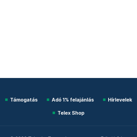
Támogatás
Adó 1% felajánlás
Hírlevelek
Telex Shop