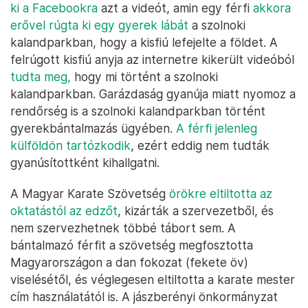
ki a Facebookra
azt a videót, amin egy férfi
akkora
erővel rúgta ki egy gyerek lábát
a szolnoki
kalandparkban, hogy a kisfiú lefejelte a földet. A
felrúgott kisfiú anyja az internetre kikerült videóból
tudta meg,
hogy mi történt a szolnoki
kalandparkban. Garázdaság gyanúja miatt nyomoz a
rendőrség is a szolnoki kalandparkban történt
gyerekbántalmazás ügyében.
A férfi jelenleg
külföldön tartózkodik
, ezért eddig nem tudták
gyanúsítottként kihallgatni.
A Magyar Karate Szövetség
örökre eltiltotta az
oktatástól az edzőt
, kizárták a szervezetből, és
nem szervezhetnek többé tábort sem. A
bántalmazó férfit a szövetség megfosztotta
Magyarországon a dan fokozat (fekete öv)
viselésétől, és véglegesen eltiltotta a karate mester
cím használatától is. A jászberényi önkormányzat