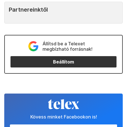
Partnereinktől
Állítsd be a Telexet
megbízható forrásnak!
Beállítom
Kövess minket Facebookon is!