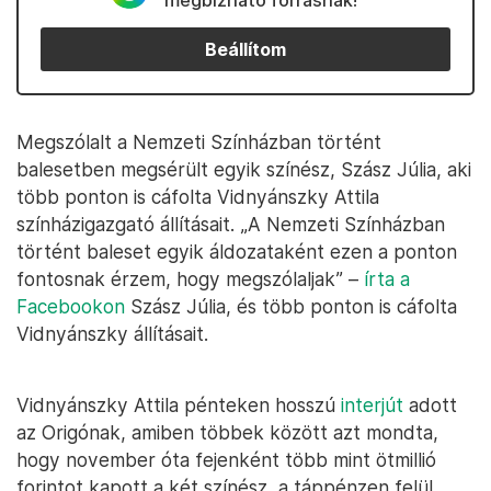
megbízható forrásnak!
Beállítom
Megszólalt a Nemzeti Színházban történt
balesetben megsérült egyik színész, Szász Júlia, aki
több ponton is cáfolta Vidnyánszky Attila
színházigazgató állításait. „A Nemzeti Színházban
történt baleset egyik áldozataként ezen a ponton
fontosnak érzem, hogy megszólaljak” –
írta a
Facebookon
Szász Júlia, és több ponton is cáfolta
Vidnyánszky állításait.
Vidnyánszky Attila pénteken hosszú
interjút
adott
az Origónak, amiben többek között azt mondta,
hogy november óta fejenként több mint ötmillió
forintot kapott a két színész, a táppénzen felül,