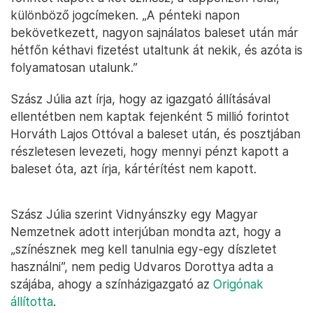
különböző jogcímeken. „A pénteki napon
bekövetkezett, nagyon sajnálatos baleset után már
hétfőn kéthavi fizetést utaltunk át nekik, és azóta is
folyamatosan utalunk.”
Szász Júlia azt írja, hogy az igazgató állításával
ellentétben nem kaptak fejenként 5 millió forintot
Horváth Lajos Ottóval a baleset után, és posztjában
részletesen levezeti, hogy mennyi pénzt kapott a
baleset óta, azt írja, kártérítést nem kapott.
Szász Júlia szerint Vidnyánszky egy Magyar
Nemzetnek adott interjúban mondta azt, hogy a
„színésznek meg kell tanulnia egy-egy díszletet
használni”, nem pedig Udvaros Dorottya adta a
szájába, ahogy a színházigazgató az
Origónak
állította
.