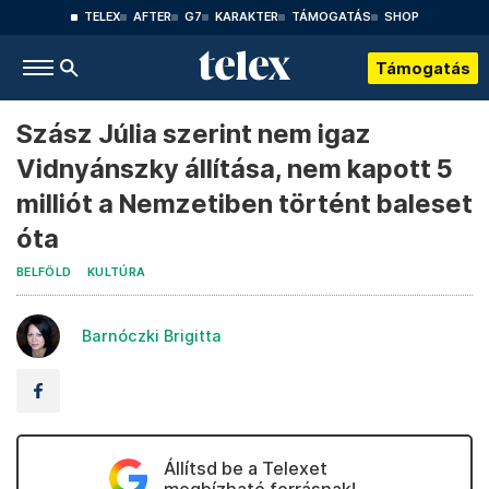
TELEX
AFTER
G7
KARAKTER
TÁMOGATÁS
SHOP
Támogatás
Szász Júlia szerint nem igaz
Vidnyánszky állítása, nem kapott 5
milliót a Nemzetiben történt baleset
óta
BELFÖLD
KULTÚRA
Barnóczki Brigitta
Állítsd be a Telexet