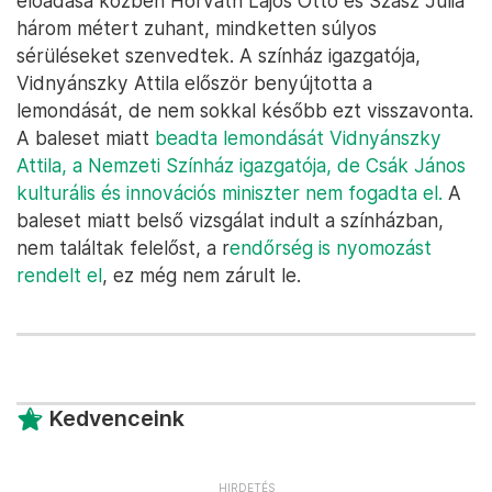
előadása közben Horváth Lajos Ottó és Szász Júlia
három métert zuhant, mindketten súlyos
sérüléseket szenvedtek. A színház igazgatója,
Vidnyánszky Attila először benyújtotta a
lemondását, de nem sokkal később ezt visszavonta.
A baleset miatt
beadta lemondását Vidnyánszky
Attila, a Nemzeti Színház igazgatója, de Csák János
kulturális és innovációs miniszter nem fogadta el.
A
baleset miatt belső vizsgálat indult a színházban,
nem találtak felelőst, a r
endőrség is nyomozást
rendelt el
, ez még nem zárult le.
Kedvenceink