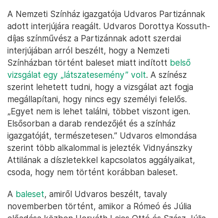
A Nemzeti Színház igazgatója Udvaros Partizánnak
adott interjújára reagált. Udvaros Dorottya Kossuth-
díjas színművész a Partizánnak adott szerdai
interjújában arról beszélt, hogy a Nemzeti
Színházban történt baleset miatt indított
belső
vizsgálat egy „látszatesemény” volt
. A színész
szerint lehetett tudni, hogy a vizsgálat azt fogja
megállapítani, hogy nincs egy személyi felelős.
„Egyet nem is lehet találni, többet viszont igen.
Elsősorban a darab rendezőjét és a színház
igazgatóját, természetesen.” Udvaros elmondása
szerint több alkalommal is jelezték Vidnyánszky
Attilának a díszletekkel kapcsolatos aggályaikat,
csoda, hogy nem történt korábban baleset.
A
baleset
, amiről Udvaros beszélt, tavaly
novemberben történt, amikor a Rómeó és Júlia