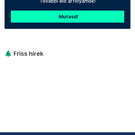
További élő árfolyamok!
Mutasd!
Friss hírek