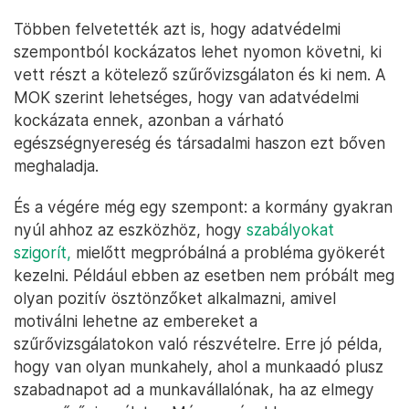
Többen felvetették azt is, hogy adatvédelmi
szempontból kockázatos lehet nyomon követni, ki
vett részt a kötelező szűrővizsgálaton és ki nem. A
MOK szerint lehetséges, hogy van adatvédelmi
kockázata ennek, azonban a várható
egészségnyereség és társadalmi haszon ezt bőven
meghaladja.
És a végére még egy szempont: a kormány gyakran
nyúl ahhoz az eszközhöz, hogy
szabályokat
szigorít,
mielőtt megpróbálná a probléma gyökerét
kezelni. Például ebben az esetben nem próbált meg
olyan pozitív ösztönzőket alkalmazni, amivel
motiválni lehetne az embereket a
szűrővizsgálatokon való részvételre. Erre jó példa,
hogy van olyan munkahely, ahol a munkaadó plusz
szabadnapot ad a munkavállalónak, ha az elmegy