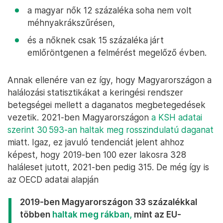
a magyar nők 12 százaléka soha nem volt
méhnyakrákszűrésen,
és a nőknek csak 15 százaléka járt
emlőröntgenen a felmérést megelőző évben.
Annak ellenére van ez így, hogy Magyarországon a
halálozási statisztikákat a keringési rendszer
betegségei mellett a daganatos megbetegedések
vezetik. 2021-ben Magyarországon
a KSH adatai
szerint 30 593-an haltak meg rosszindulatú daganat
miatt. Igaz, ez javuló tendenciát jelent ahhoz
képest, hogy 2019-ben 100 ezer lakosra 328
haláleset jutott, 2021-ben pedig 315. De még így is
az OECD adatai alapján
2019-ben Magyarországon 33 százalékkal
többen
haltak meg rákban,
mint az EU-