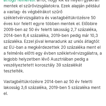
mentek el szűrővizsgálatokra. Ezek alapján például
a vastag- és végbélrákot szűrő
székletvérvizsgálatra és vastagbéltükrözésre 50
éves kor felett egyre többen mentek el. Előbbire
2009-ben az 50 év feletti lakosság 2,7 százaléka,
2014-ben 8,4 százaléka, 2019-ben pedig már 10,3
százaléka. Ezzel jóval lemaradunk az uniós átlagtól:
az EU-ban a megkérdezettek 20 százaléka ment el
a felmérés előtti egy évben székletvérvizsgálatra, a
legjobb helyzetben lévő Ausztriában pedig a
veszélyeztetett korosztály 39 százalékát
tesztelték.
Vastagbéltükrözésre 2014-ben az 50 év feletti
lakosság 3,6 százaléka, 2019-ben 5 százaléka ment
el.