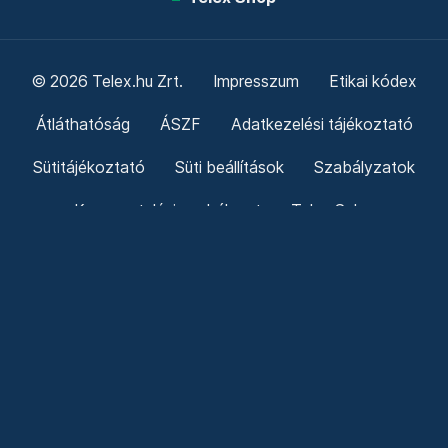
© 2026 Telex.hu Zrt.
Impresszum
Etikai kódex
Átláthatóság
ÁSZF
Adatkezelési tájékoztató
Sütitájékoztató
Süti beállítások
Szabályzatok
Kommentelési szabályzat
Telex Sales