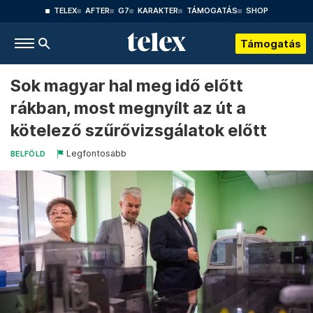
TELEX
AFTER
G7
KARAKTER
TÁMOGATÁS
SHOP
Támogatás
Sok magyar hal meg idő előtt
rákban, most megnyílt az út a
kötelező szűrővizsgálatok előtt
Legfontosabb
BELFÖLD