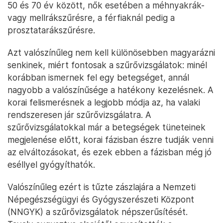
50 és 70 év között, nők esetében a méhnyakrák-
vagy mellrákszűrésre, a férfiaknál pedig a
prosztatarákszűrésre.
Azt valószínűleg nem kell különösebben magyarázni
senkinek, miért fontosak a szűrővizsgálatok: minél
korábban ismernek fel egy betegséget, annál
nagyobb a valószínűsége a hatékony kezelésnek. A
korai felismerésnek a legjobb módja az, ha valaki
rendszeresen jár szűrővizsgálatra. A
szűrővizsgálatokkal már a betegségek tüneteinek
megjelenése előtt, korai fázisban észre tudják venni
az elváltozásokat, és ezek ebben a fázisban még jó
eséllyel gyógyíthatók.
Valószínűleg ezért is tűzte zászlajára a Nemzeti
Népegészségügyi és Gyógyszerészeti Központ
(NNGYK) a szűrővizsgálatok népszerűsítését.