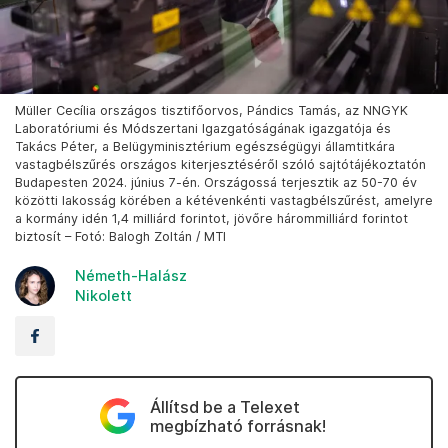
Müller Cecília országos tisztifőorvos, Pándics Tamás, az NNGYK
Laboratóriumi és Módszertani Igazgatóságának igazgatója és
Takács Péter, a Belügyminisztérium egészségügyi államtitkára
vastagbélszűrés országos kiterjesztéséről szóló sajtótájékoztatón
Budapesten 2024. június 7-én. Országossá terjesztik az 50-70 év
közötti lakosság körében a kétévenkénti vastagbélszűrést, amelyre
a kormány idén 1,4 milliárd forintot, jövőre hárommilliárd forintot
biztosít – Fotó: Balogh Zoltán / MTI
Németh-Halász
Nikolett
Állítsd be a Telexet
megbízható forrásnak!