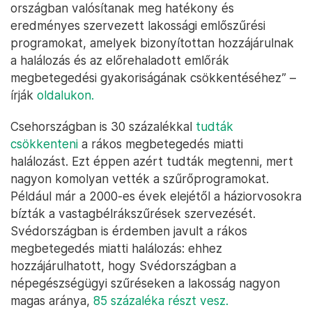
országban valósítanak meg hatékony és
eredményes szervezett lakossági emlőszűrési
programokat, amelyek bizonyítottan hozzájárulnak
a halálozás és az előrehaladott emlőrák
megbetegedési gyakoriságának csökkentéséhez” –
írják
oldalukon.
Csehországban is 30 százalékkal
tudták
csökkenteni
a rákos megbetegedés miatti
halálozást. Ezt éppen azért tudták megtenni, mert
nagyon komolyan vették a szűrőprogramokat.
Például már a 2000-es évek elejétől a háziorvosokra
bízták a vastagbélrákszűrések szervezését.
Svédországban is érdemben javult a rákos
megbetegedés miatti halálozás: ehhez
hozzájárulhatott, hogy Svédországban a
népegészségügyi szűréseken a lakosság nagyon
magas aránya,
85 százaléka részt vesz.