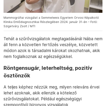
Mammográfiai vizsgálat a Semmelweis Egyetem Orvosi Képalkotó
Klinika Emlődiagnosztikai Részlegében 2024. január 31-én – Fotó:
Szigetváry Zsolt / MTI
Tehát a szűrővizsgálatok megtagadásánál hiába nem
áll fenn a közvetlen fertőzés veszélye, közvetett
módon azok is társadalmi károkat okozhatnak, akik
nem foglalkoznak az egészségükkel.
Röntgensugár, leterheltség, pozitív
ösztönzők
A teljes képhez nézzük meg, milyen releváns érvei
lehet azoknak, akik ellenzik a kötelező
szűrővizsgálatokat. Például egészségügyi
szempontból bizonyos vizsgálatok