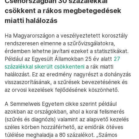
Csehországban 30 százalékkal
csökkent a rákos megbetegedések
miatti halálozás
Ha Magyarországon a veszélyeztetett korosztály
rendszeresen elmenne a szűrővizsgálatokra,
érdemben lehetne javítani ezeket a statisztikákat.
Például az Egyesült Államokban 25 év alatt
27
százalékkal sikerült csökkenteni
a rák miatti
halálozást. Ez az eredmény nagyrészt a dohányzás
visszaszorításának, a szűrések bevezetésének és
az orvosi kezelések fejlődésének köszönhető.
A Semmelweis Egyetem cikke szerint például
azokban az országokban, ahol a korai felismerés
(szűrés és diagnózis) valamint az alapvető kezelés
széles körben hozzáférhető, az emlőrák ötéves
túlélése meghaladja a 80 százalékot. „Számos