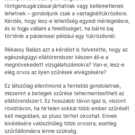
röntgensugárzással járhatnak vagy kellemetlenek
lehetnek – gondoljunk csak a vastagbéltükrözésre.
Kérdés, hogy lesz-e lehetőség egyedi mérlegelésre,
és ki fogja vállalni a felelősséget, ha bármi baj
történik a pácienssel például egy tükrözésnél.
Rékassy Balázs azt a kérdést is felvetette, hogy az
egészségügyi ellátórendszer készen áll-e a
megnövekedett vizsgálatszámokra? Van-e, lesz-e
elég orvos az ilyen szűrések elvégzésére?
Ez látszólag ellentmond a fentebbi gondolatnak,
miszerint a betegek szűrése tehermentesítheti az
ellátórendszert. Ez hosszabb távon igaz is, viszont
rövidtávon, ha hirtelen sokkal több ember szűrését
kell megoldani, az plusz terhet okozhat. Ennek
kivédésére valószínűleg több orvosra, esetleg
szűrőállomásra lenne szükség.