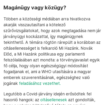
Magánügy vagy közügy?
Többen a közösségi médiában arra hivatkozva
akarják visszautasítani a kötelező
szűrővizsgálatokat, hogy azok megtagadása nem jár
járványügyi kockázattal, így magánügynek
tekinthető. A témára rögtön rárepült a korábban az
oltásellenességet is felkaroló Mi Hazánk. Novák
Előd, a Mi Hazánk politikusa egy parlamenti
felszólalásában azt mondta: a törvényjavaslat egyik
fő célja, hogy olyan egészségügyi módosítást
fogadjanak el, ami a WHO utasítására a magyar
emberek szuverenitásának, egészséghez való
jogának
feladásához vezethet.
Legutóbb a Covid-járvány idején erősödtek fel
hasonló hangok: az
oltásellenesek
azt gondolták,