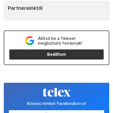
Partnereinktől
Állítsd be a Telexet
megbízható forrásnak!
Beállítom
Kövess minket Facebookon is!