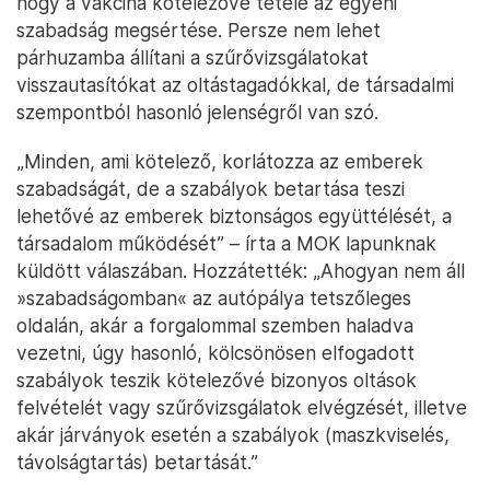
hogy a vakcina kötelezővé tétele az egyéni
szabadság megsértése. Persze nem lehet
párhuzamba állítani a szűrővizsgálatokat
visszautasítókat az oltástagadókkal, de társadalmi
szempontból hasonló jelenségről van szó.
„Minden, ami kötelező, korlátozza az emberek
szabadságát, de a szabályok betartása teszi
lehetővé az emberek biztonságos együttélését, a
társadalom működését” – írta a MOK lapunknak
küldött válaszában. Hozzátették: „Ahogyan nem áll
»szabadságomban« az autópálya tetszőleges
oldalán, akár a forgalommal szemben haladva
vezetni, úgy hasonló, kölcsönösen elfogadott
szabályok teszik kötelezővé bizonyos oltások
felvételét vagy szűrővizsgálatok elvégzését, illetve
akár járványok esetén a szabályok (maszkviselés,
távolságtartás) betartását.”