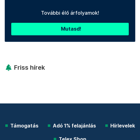
További élő árfolyamok!
Mutasd!
Friss hírek
Támogatás
Adó 1% felajánlás
Hírlevelek
Telex Shop