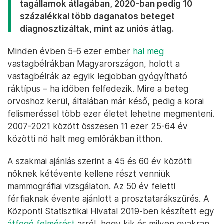
tagállamok átlagában, 2020-ban pedig 10
százalékkal több daganatos beteget
diagnosztizáltak, mint az uniós átlag.
Minden évben 5-6 ezer ember
hal meg
vastagbélrákban Magyarországon, holott a
vastagbélrák az egyik legjobban gyógyítható
ráktípus – ha időben felfedezik. Mire a beteg
orvoshoz kerül, általában már késő, pedig a korai
felismeréssel több ezer életet lehetne megmenteni.
2007-2021 között összesen 11 ezer 25-64 év
közötti nő halt meg emlőrákban itthon.
A szakmai ajánlás szerint a 45 és 60 év közötti
nőknek kétévente kellene részt venniük
mammográfiai vizsgálaton. Az 50 év feletti
férfiaknak évente ajánlott a prosztatarákszűrés. A
Központi Statisztikai Hivatal 2019-ben készített egy
átfogó felmérést
arról, hogy kik és milyen gyakran