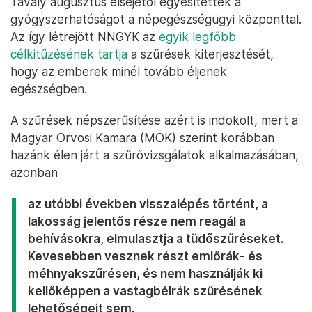
Tavaly augusztus elsejétől egyesítették a
gyógyszerhatóságot a népegészségügyi központtal.
Az így létrejött NNGYK az
egyik legfőbb
célkitűzésének tartja
a szűrések kiterjesztését,
hogy az emberek minél tovább éljenek
egészségben.
A szűrések népszerűsítése azért is indokolt, mert a
Magyar Orvosi Kamara (MOK) szerint korábban
hazánk élen járt a szűrővizsgálatok alkalmazásában,
azonban
az utóbbi években visszalépés történt, a
lakosság jelentős része nem reagál a
behívásokra, elmulasztja a tüdőszűréseket.
Kevesebben vesznek részt emlőrák- és
méhnyakszűrésen, és nem használják ki
kellőképpen a vastagbélrák szűrésének
lehetőségeit sem.