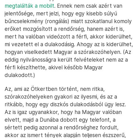
megtalálták a mobilt
. Ennek nem csak azért van
jelentősége, mert jelzi, hogy egy kisebb súlyú
bűncselekmény (rongálás) miatt szokatlanul komoly
erőket mozgósított a rendőrség, hanem azért is,
mert ha valóban videózott a férfi, akkor kiderülhet,
mi vezetett el a dulakodásig. Ahogy az is kiderülhet,
hogyan viselkedett Magyar a szórakozóhelyen. (Az
eddig nyilvánosságra került felvételeket nem az a
férfi készíthette, akivel később Magyar
dulakodott.)
Az, ami az Ötkertben történt, nem ritka,
szórakozóhelyeken gyakori az ilyesmi, és az a
ritkább, hogy egy diszkós dulakodásból ügy lesz.
Az is igaz ugyanakkor, hogy ha Magyar valóban
elvett, majd a Dunába dobott egy telefont, a
sértett pedig azonnal a rendőrséghez fordult,
akkor az ismert tények alapján teljesen észszerű,