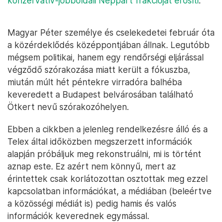
konzervatív-jobboldali Néppárt frakcióját erősíti
.
Magyar Péter személye és cselekedetei február óta
a közérdeklődés középpontjában állnak. Legutóbb
mégsem politikai, hanem egy rendőrségi eljárással
végződő szórakozása miatt került a fókuszba,
miután múlt hét péntekre virradóra balhéba
keveredett a Budapest belvárosában található
Ötkert nevű szórakozóhelyen.
Ebben a cikkben a jelenleg rendelkezésre álló és a
Telex által időközben megszerzett információk
alapján próbáljuk meg rekonstruálni, mi is történt
aznap este. Ez azért nem könnyű, mert az
érintettek csak korlátozottan osztottak meg ezzel
kapcsolatban információkat, a médiában (beleértve
a közösségi médiát is) pedig hamis és valós
információk keverednek egymással.