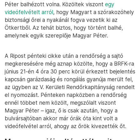
Péter balhézott volna. Közöltek viszont
egy
videófelvételt arról
, hogy Magyart a szórakozóhely
biztonsági őrei a nyakánál fogva vezetik ki az
Ötkertből. Az tehát biztos, hogy történt balhé,
amelynek egyik szereplője Magyar Péter.
A Ripost pénteki cikke után a rendőrség a sajtó
megkeresésére még aznap közölte, hogy a BRFK-ra
június 21-én 4 óra 30 perc körül érkezett bejelentés
kapcsán garázdaság és rongálás gyanúja merült fel,
az ügyben az V. Kerületi Rendőrkapitányság rendelt
el nyomozást. Pénteken napközben a rendőrség
ennél többet nem közölt, megszólalt viszont
Magyar Péter – igaz, ő is csak azután, hogy a
bulvársajtóban akkor már órák óta kint volt a
videófelvétel arról, ahogy az őrök kivezették őt.