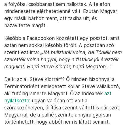
a folyóba, csobbanást sem hallottak. A telefon
mindenesetre elérhetetlenné vált. Ezután Magyar
egy másik bárhoz ment, ott taxiba ült, és
hazavitette magát.
Később a Facebookon közzétett egy posztot, amit
aztán nem sokkal később törölt. A posztban szó
szerint ezt írta:
„Jót buliztunk volna, de Tóniék nem
szerették volna hagyni, hogy a fiatalok jól érezzék
magukat. Hajrá Steve Klorrár, hajrá Megafon…”
De ki az a „Steve Klorrár”? Ő minden bizonnyal a
Terminátorként emlegetett Kollár Steve vállalkozó,
aki futólag ismerte Magyart. Ő az Indexnek
azt
nyilatkozta
: ugyan valóban ott volt a
szórakozóhelyen, állítása szerint váltott is pár szót
Magyarral, de a balhé szerinte annyira gyorsan
történhetett, hogy abból nem is látott semmit.