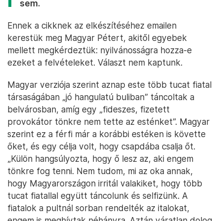
sem.
Ennek a cikknek az elkészítéséhez emailen
kerestük meg Magyar Pétert, akitől egyebek
mellett megkérdeztük: nyilvánosságra hozza-e
ezeket a felvételeket. Választ nem kaptunk.
Magyar verziója szerint aznap este több tucat fiatal
társaságában „jó hangulatú buliban” táncoltak a
belvárosban, amíg egy „fideszes, fizetett
provokátor tönkre nem tette az esténket”. Magyar
szerint ez a férfi már a korábbi estéken is követte
őket, és egy célja volt, hogy csapdába csalja őt.
„Külön hangsúlyozta, hogy ő lesz az, aki engem
tönkre fog tenni. Nem tudom, mi az oka annak,
hogy Magyarországon irritál valakiket, hogy több
tucat fiatallal együtt táncolunk és selfizünk. A
fiatalok a pultnál sorban rendelték az italokat,
engem is meghívtak néhányra. Aztán váratlan dolog