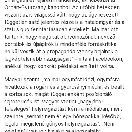
Orbán-Gyurcsány kánonból. Az utóbbi hetekben
viszont az is világossá vált, hogy az úgynevezett
független sajtó jelentős része is a hatalomgyár és a
status quo fenntartásában érdekelt. Ma már ott
tartunk, hogy magukat oknyomozónak nevező
portálok és újságírók is mindenféle forráskritika
nélkül veszik át a propaganda szennylapjainak a
legképtelenebb hazugságait” – írta a Facebookon,
anélkül, hogy konkrét példákat említett volna.
Magyar szerint „ma már egymást idézi, egymásra
hivatkozik a rogáni és a gyurcsányi média, és beállt
a sorba sok, magát függetlenként pozícionáló
sajtótermék is”. Magyar szerint „nagyjából
felesleges” helyreigazítást kérni a médiában, mert
szerinte „semmit nem ér egy hónapokkal később,
legalul megjelenő gúnyos helyreigazítás”. „Nem
véletlenül van így kialakítva a jogszabályi