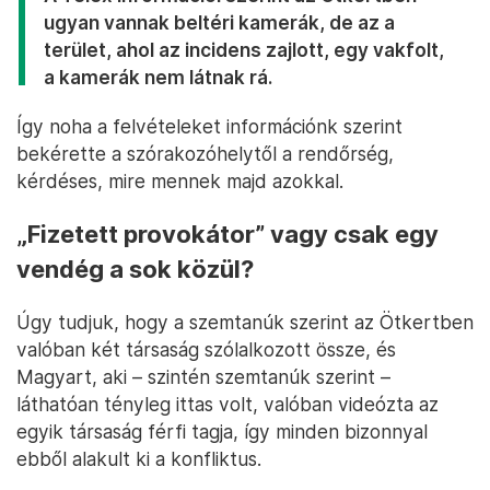
ugyan vannak beltéri kamerák, de az a
terület, ahol az incidens zajlott, egy vakfolt,
a kamerák nem látnak rá.
Így noha a felvételeket információnk szerint
bekérette a szórakozóhelytől a rendőrség,
kérdéses, mire mennek majd azokkal.
„Fizetett provokátor” vagy csak egy
vendég a sok közül?
Úgy tudjuk, hogy a szemtanúk szerint az Ötkertben
valóban két társaság szólalkozott össze, és
Magyart, aki – szintén szemtanúk szerint –
láthatóan tényleg ittas volt, valóban videózta az
egyik társaság férfi tagja, így minden bizonnyal
ebből alakult ki a konfliktus.