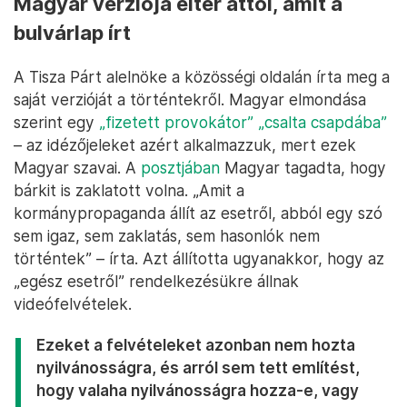
Magyar verziója eltér attól, amit a
bulvárlap írt
A Tisza Párt alelnöke a közösségi oldalán írta meg a
saját verzióját a történtekről. Magyar elmondása
szerint egy
„fizetett provokátor” „csalta csapdába”
– az idézőjeleket azért alkalmazzuk, mert ezek
Magyar szavai. A
posztjában
Magyar tagadta, hogy
bárkit is zaklatott volna. „Amit a
kormánypropaganda állít az esetről, abból egy szó
sem igaz, sem zaklatás, sem hasonlók nem
történtek” – írta. Azt állította ugyanakkor, hogy az
„egész esetről” rendelkezésükre állnak
videófelvételek.
Ezeket a felvételeket azonban nem hozta
nyilvánosságra, és arról sem tett említést,
hogy valaha nyilvánosságra hozza-e, vagy