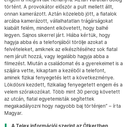
történt. A provokátor először a pult mellett állt,
onnan kamerázott. Aztán közelebb jött, a fiatalok
arcába kamerázott, vállalhatatlan trágárságokat
kiabált felém, mindent elkövetett, hogy balhé
legyen. Sajnos sikerrel járt. Hiába kértük, hogy
hagyja abba és a telefonjából törölje azokat a
felvételeket, amiknek az elkészítéséhez sok fiatal
nem járult hozzá, vagy legalább hagyja abba a
filmezést. Miután a családomat és a gyerekeimet is a
szájára vette, kikaptam a kezéből a telefont,
aminek fizikai fenyegetés lett a következménye.
Lökdösni kezdett, fizikailag fenyegetett engem és a
velem szórakozókat. Több mint 30 percig követett
az utcán, fiatal egyetemisták segítettek
megakadályozni hogy nagyobb baj történjen” – írta
Magyar.
A Telex információi szerint az Ötkertben