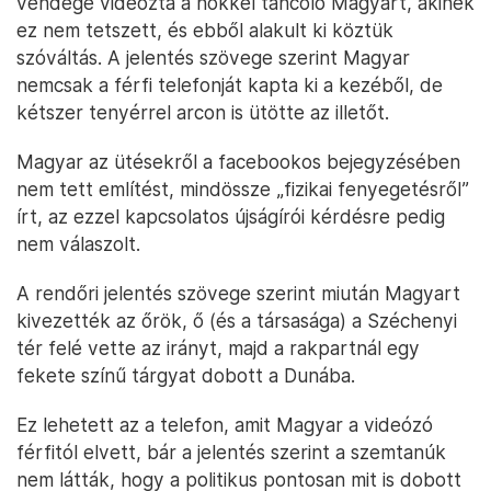
vendége videózta a nőkkel táncoló Magyart, akinek
ez nem tetszett, és ebből alakult ki köztük
szóváltás. A jelentés szövege szerint Magyar
nemcsak a férfi telefonját kapta ki a kezéből, de
kétszer tenyérrel arcon is ütötte az illetőt.
Magyar az ütésekről a facebookos bejegyzésében
nem tett említést, mindössze „fizikai fenyegetésről”
írt, az ezzel kapcsolatos újságírói kérdésre pedig
nem válaszolt.
A rendőri jelentés szövege szerint miután Magyart
kivezették az őrök, ő (és a társasága) a Széchenyi
tér felé vette az irányt, majd a rakpartnál egy
fekete színű tárgyat dobott a Dunába.
Ez lehetett az a telefon, amit Magyar a videózó
férfitól elvett, bár a jelentés szerint a szemtanúk
nem látták, hogy a politikus pontosan mit is dobott