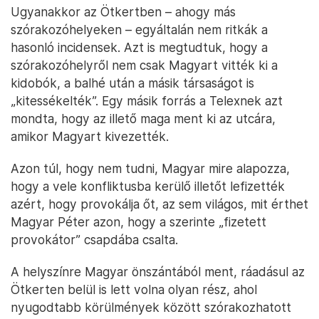
Ugyanakkor az Ötkertben – ahogy más
szórakozóhelyeken – egyáltalán nem ritkák a
hasonló incidensek. Azt is megtudtuk, hogy a
szórakozóhelyről nem csak Magyart vitték ki a
kidobók, a balhé után a másik társaságot is
„kitessékelték”. Egy másik forrás a Telexnek azt
mondta, hogy az illető maga ment ki az utcára,
amikor Magyart kivezették.
Azon túl, hogy nem tudni, Magyar mire alapozza,
hogy a vele konfliktusba kerülő illetőt lefizették
azért, hogy provokálja őt, az sem világos, mit érthet
Magyar Péter azon, hogy a szerinte „fizetett
provokátor” csapdába csalta.
A helyszínre Magyar önszántából ment, ráadásul az
Ötkerten belül is lett volna olyan rész, ahol
nyugodtabb körülmények között szórakozhatott