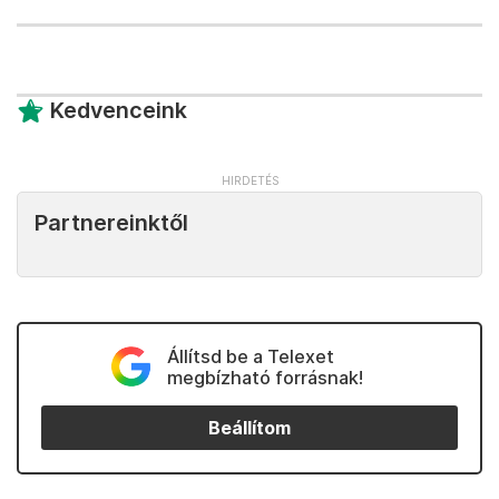
Kedvenceink
Partnereinktől
Állítsd be a Telexet
megbízható forrásnak!
Beállítom