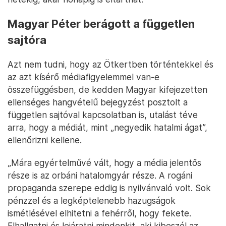
Magyar Péter berágott a független
sajtóra
Azt nem tudni, hogy az Ötkertben történtekkel és
az azt kísérő médiafigyelemmel van-e
összefüggésben, de kedden Magyar kifejezetten
ellenséges hangvételű bejegyzést posztolt a
független sajtóval kapcsolatban is, utalást téve
arra, hogy a médiát, mint „negyedik hatalmi ágat”,
ellenőrizni kellene.
„Mára egyértelművé vált, hogy a média jelentős
része is az orbáni hatalomgyár része. A rogáni
propaganda szerepe eddig is nyilvánvaló volt. Sok
pénzzel és a legképtelenebb hazugságok
ismétlésével elhitetni a fehérről, hogy fekete.
Elhallgatni és lejáratni mindenkit, aki kibeszél az