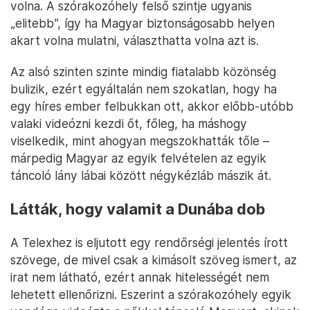
volna. A szórakozóhely felső szintje ugyanis
„elitebb”, így ha Magyar biztonságosabb helyen
akart volna mulatni, választhatta volna azt is.
Az alsó szinten szinte mindig fiatalabb közönség
bulizik, ezért egyáltalán nem szokatlan, hogy ha
egy híres ember felbukkan ott, akkor előbb-utóbb
valaki videózni kezdi őt, főleg, ha máshogy
viselkedik, mint ahogyan megszokhatták tőle –
márpedig Magyar az egyik felvételen az egyik
táncoló lány lábai között négykézláb mászik át.
Látták, hogy valamit a Dunába dob
A Telexhez is eljutott egy rendőrségi jelentés írott
szövege, de mivel csak a kimásolt szöveg ismert, az
irat nem látható, ezért annak hitelességét nem
lehetett ellenőrizni. Eszerint a szórakozóhely egyik