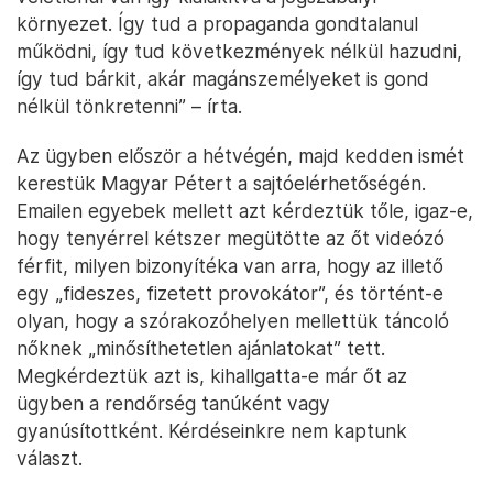
környezet. Így tud a propaganda gondtalanul
működni, így tud következmények nélkül hazudni,
így tud bárkit, akár magánszemélyeket is gond
nélkül tönkretenni” – írta.
Az ügyben először a hétvégén, majd kedden ismét
kerestük Magyar Pétert a sajtóelérhetőségén.
Emailen egyebek mellett azt kérdeztük tőle, igaz-e,
hogy tenyérrel kétszer megütötte az őt videózó
férfit, milyen bizonyítéka van arra, hogy az illető
egy „fideszes, fizetett provokátor”, és történt-e
olyan, hogy a szórakozóhelyen mellettük táncoló
nőknek „minősíthetetlen ajánlatokat” tett.
Megkérdeztük azt is, kihallgatta-e már őt az
ügyben a rendőrség tanúként vagy
gyanúsítottként. Kérdéseinkre nem kaptunk
választ.