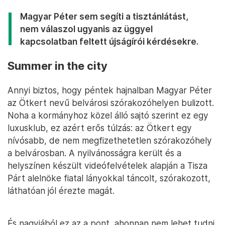
Magyar Péter sem segíti a tisztánlátást,
nem válaszol ugyanis az üggyel
kapcsolatban feltett újságírói kérdésekre.
Summer in the city
Annyi biztos, hogy péntek hajnalban Magyar Péter
az Ötkert nevű belvárosi szórakozóhelyen bulizott.
Noha a kormányhoz közel álló sajtó szerint ez egy
luxusklub, ez azért erős túlzás: az Ötkert egy
nívósabb, de nem megfizethetetlen szórakozóhely
a belvárosban. A nyilvánosságra került és a
helyszínen készült videófelvételek alapján a Tisza
Párt alelnöke fiatal lányokkal táncolt, szórakozott,
láthatóan jól érezte magát.
És nagyjából ez az a pont, ahonnan nem lehet tudni,