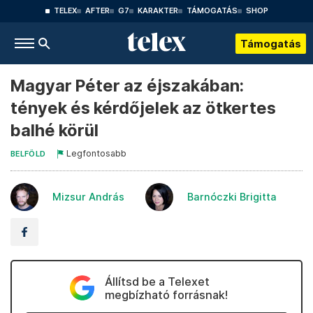
TELEX
AFTER
G7
KARAKTER
TÁMOGATÁS
SHOP
Támogatás
Magyar Péter az éjszakában:
tények és kérdőjelek az ötkertes
balhé körül
Legfontosabb
BELFÖLD
Mizsur András
Barnóczki Brigitta
Állítsd be a Telexet
megbízható forrásnak!