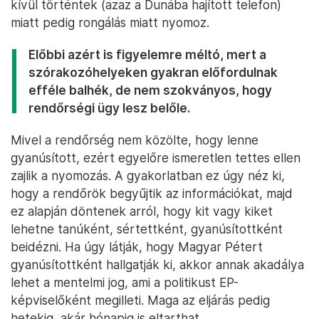
kívül történtek (azaz a Dunába hajított telefon)
miatt pedig rongálás miatt nyomoz.
Előbbi azért is figyelemre méltó, mert a
szórakozóhelyeken gyakran előfordulnak
efféle balhék, de nem szokványos, hogy
rendőrségi ügy lesz belőle.
Mivel a rendőrség nem közölte, hogy lenne
gyanúsított, ezért egyelőre ismeretlen tettes ellen
zajlik a nyomozás. A gyakorlatban ez úgy néz ki,
hogy a rendőrök begyűjtik az információkat, majd
ez alapján döntenek arról, hogy kit vagy kiket
lehetne tanúként, sértettként, gyanúsítottként
beidézni. Ha úgy látják, hogy Magyar Pétert
gyanúsítottként hallgatják ki, akkor annak akadálya
lehet a mentelmi jog, ami a politikust EP-
képviselőként megilleti. Maga az eljárás pedig
hetekig, akár hónapig is eltarthat.