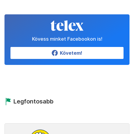
Kövess minket Facebookon is!
Követem!
Legfontosabb