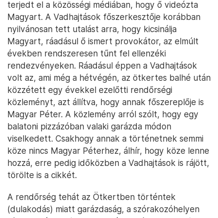
terjedt el a közösségi médiában, hogy ő videózta
Magyart. A Vadhajtások főszerkesztője korábban
nyilvánosan tett utalást arra, hogy kicsinálja
Magyart, ráadásul ő ismert provokátor, az elmúlt
években rendszeresen tűnt fel ellenzéki
rendezvényeken. Ráadásul éppen a Vadhajtások
volt az, ami még a hétvégén, az ötkertes balhé után
közzétett egy évekkel ezelőtti rendőrségi
közleményt, azt állítva, hogy annak főszereplője is
Magyar Péter. A közlemény arról szólt, hogy egy
balatoni pizzázóban valaki garázda módon
viselkedett. Csakhogy annak a történetnek semmi
köze nincs Magyar Péterhez, álhír, hogy köze lenne
hozzá, erre pedig időközben a Vadhajtások is rájött,
törölte is a cikkét.
A rendőrség tehát az Ötkertben történtek
(dulakodás) miatt garázdaság, a szórakozóhelyen