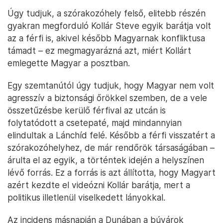
Úgy tudjuk, a szórakozóhely felső, elitebb részén
gyakran megforduló Kollár Steve egyik barátja volt
az a férfi is, akivel később Magyarnak konfliktusa
támadt – ez megmagyarázná azt, miért Kollárt
emlegette Magyar a posztban.
Egy szemtanútól úgy tudjuk, hogy Magyar nem volt
agresszív a biztonsági őrökkel szemben, de a vele
összetűzésbe kerülő férfival az utcán is
folytatódott a csetepaté, majd mindannyian
elindultak a Lánchíd felé. Később a férfi visszatért a
szórakozóhelyhez, de már rendőrök társaságában –
árulta el az egyik, a történtek idején a helyszínen
lévő forrás. Ez a forrás is azt állította, hogy Magyart
azért kezdte el videózni Kollár barátja, mert a
politikus illetlenül viselkedett lányokkal.
Az incidens másnapján a Dunában a búvárok