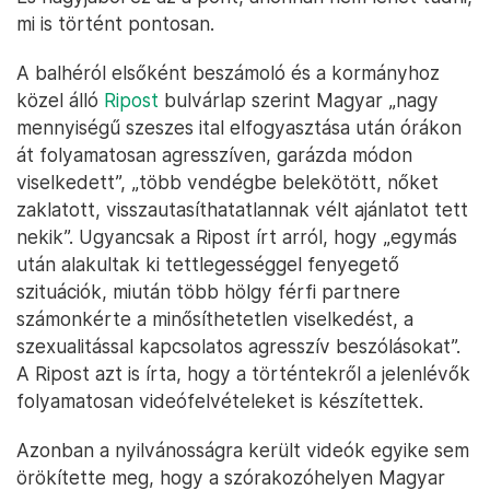
mi is történt pontosan.
A balhéról elsőként beszámoló és a kormányhoz
közel álló
Ripost
bulvárlap szerint Magyar „nagy
mennyiségű szeszes ital elfogyasztása után órákon
át folyamatosan agresszíven, garázda módon
viselkedett”, „több vendégbe belekötött, nőket
zaklatott, visszautasíthatatlannak vélt ajánlatot tett
nekik”. Ugyancsak a Ripost írt arról, hogy „egymás
után alakultak ki tettlegességgel fenyegető
szituációk, miután több hölgy férfi partnere
számonkérte a minősíthetetlen viselkedést, a
szexualitással kapcsolatos agresszív beszólásokat”.
A Ripost azt is írta, hogy a történtekről a jelenlévők
folyamatosan videófelvételeket is készítettek.
Azonban a nyilvánosságra került videók egyike sem
örökítette meg, hogy a szórakozóhelyen Magyar