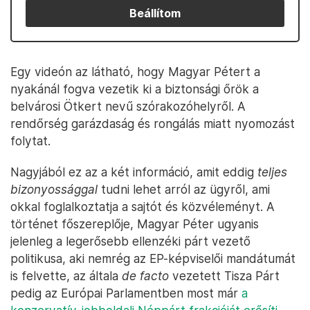
Beállítom
Egy videón az látható, hogy Magyar Pétert a
nyakánál fogva vezetik ki a biztonsági őrök a
belvárosi Ötkert nevű szórakozóhelyről. A
rendőrség garázdaság és rongálás miatt nyomozást
folytat.
Nagyjából ez az a két információ, amit eddig
teljes
bizonyossággal
tudni lehet arról az ügyről, ami
okkal foglalkoztatja a sajtót és közvéleményt. A
történet főszereplője, Magyar Péter ugyanis
jelenleg a legerősebb ellenzéki párt vezető
politikusa, aki nemrég az EP-képviselői mandátumát
is felvette, az általa
de facto
vezetett Tisza Párt
pedig az Európai Parlamentben most már
a