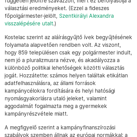
független jelöltre szavazzon, mert ez befolyásolja a
választási eredményeket. (Ezzel a fideszes
főpolgármester-jelölt,
Szentkirályi Alexandra
visszalépésére utalt
.)
Kostelac szerint az aláírásgyűjtő ívek begyűjtésének
folyamata alapvetően rendben volt. Az viszont,
hogy 859 településen csak egy polgármester indult,
nem jó a pluralizmusra nézve, és akadályozza a
különböző politikai lehetőségek közötti választás
jogát. Hozzátette: számos helyen találtak etikátlan
adatfelhasználásra, az állami források
kampánycélokra fordítására és helyi hatósági
nyomásgyakorlásra utaló jeleket, valamint
aggodalmát fogalmazta meg a gyermekek
kampányrészvétele miatt.
A megfigyelő szerint a kampányfinanszírozási
szabályok szemben állnak az európai normákkal: a