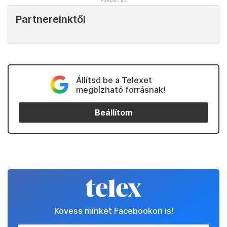
Partnereinktől
Állítsd be a Telexet
megbízható forrásnak!
Beállítom
Kövess minket Facebookon is!