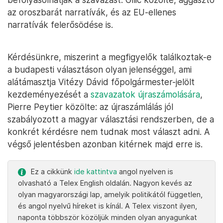
az oroszbarát narratívák, és az EU-ellenes
narratívák felerősödése is.
Kérdésünkre, miszerint a megfigyelők találkoztak-e
a budapesti választáson olyan jelenséggel, ami
alátámasztja Vitézy Dávid főpolgármester-jelölt
kezdeményezését a
szavazatok újraszámolására
,
Pierre Peytier közölte: az újraszámlálás jól
szabályozott a magyar választási rendszerben, de a
konkrét kérdésre nem tudnak most választ adni. A
végső jelentésben azonban kitérnek majd erre is.
Ez a cikkünk
ide kattintva
angol nyelven is
olvasható a Telex English oldalán. Nagyon kevés az
olyan magyarországi lap, amelyik politikától független,
és angol nyelvű híreket is kínál. A Telex viszont ilyen,
naponta többször közöljük minden olyan anyagunkat