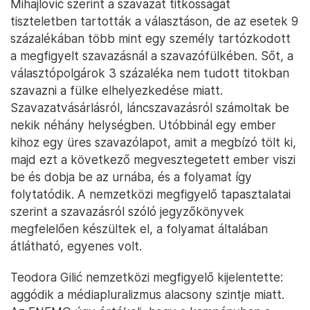
Mihajlović szerint a szavazat titkosságát
tiszteletben tartották a választáson, de az esetek 9
százalékában több mint egy személy tartózkodott
a megfigyelt szavazásnál a szavazófülkében. Sőt, a
választópolgárok 3 százaléka nem tudott titokban
szavazni a fülke elhelyezkedése miatt.
Szavazatvásárlásról, láncszavazásról számoltak be
nekik néhány helységben. Utóbbinál egy ember
kihoz egy üres szavazólapot, amit a megbízó tölt ki,
majd ezt a következő megvesztegetett ember viszi
be és dobja be az urnába, és a folyamat így
folytatódik. A nemzetközi megfigyelő tapasztalatai
szerint a szavazásról szóló jegyzőkönyvek
megfelelően készültek el, a folyamat általában
átlátható, egyenes volt.
Teodora Gilić nemzetközi megfigyelő kijelentette:
aggódik a médiapluralizmus alacsony szintje miatt.