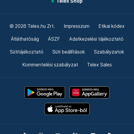
Telex Shop
© 2026 Telex.hu Zrt.
Impresszum
Etikai kódex
Átláthatóság
ÁSZF
Adatkezelési tájékoztató
Sütitájékoztató
Süti beállítások
Szabályzatok
Kommentelési szabályzat
Telex Sales