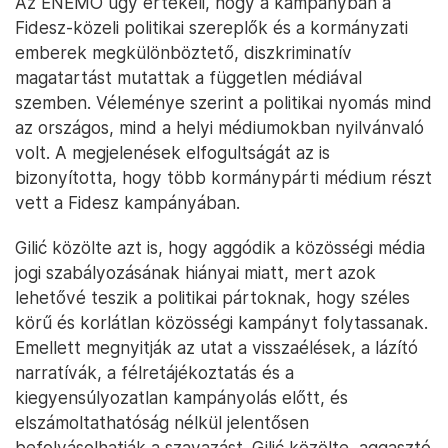
Az ENEMO úgy értékeli, hogy a kampányban a
Fidesz-közeli politikai szereplők és a kormányzati
emberek megkülönböztető, diszkriminatív
magatartást mutattak a független médiával
szemben. Véleménye szerint a politikai nyomás mind
az országos, mind a helyi médiumokban nyilvánvaló
volt. A megjelenések elfogultságát az is
bizonyította, hogy több kormánypárti médium részt
vett a Fidesz kampányában.
Gilić közölte azt is, hogy aggódik a közösségi média
jogi szabályozásának hiányai miatt, mert azok
lehetővé teszik a politikai pártoknak, hogy széles
körű és korlátlan közösségi kampányt folytassanak.
Emellett megnyitják az utat a visszaélések, a lázító
narratívák, a félretájékoztatás és a
kiegyensúlyozatlan kampányolás előtt, és
elszámoltathatóság nélkül jelentősen
befolyásolhatják a szavazást. Gilić közölte, aggasztó