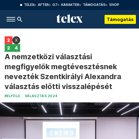
TELEX
AFTER
G7
KARAKTER
TÁMOGATÁS
SHOP
Támogatás
A nemzetközi választási
megfigyelők megtévesztésnek
nevezték Szentkirályi Alexandra
választás előtti visszalépését
BELFÖLD
VÁLASZTÁS 2024