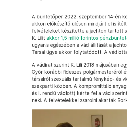
A büntetőper 2022. szeptember 14-én ke
akkori előkészítő ülésen mindjárt el is íté
felvételeket készítette a jachton tartott
K. Lilit
akkor 1,5 millió forintos pénzbüntet
ugyanis egészében a vád állítását a jach
Társai ügye akkor folytatódott. A vádlot
A vádirat szerint K. Lili 2018 májusában e
Győr korábbi fideszes polgármesteréről és
társairól szexuális tartalmú fénykép- és v
szexparti közben. A kompromittáló anyag k
és I. rendű vádlott) kérte fel a vád szerin
neki. A felvételekkel zsarolni akarták Bork