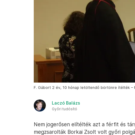
F. Gábort 2 év, 10 hónap letöltendő börtönre ítélték – 
Laczó Balázs
Győri tudósító
Nem jogerősen elítélték azt a férfit és tár
megzsarolták Borkai Zsolt volt győri polg