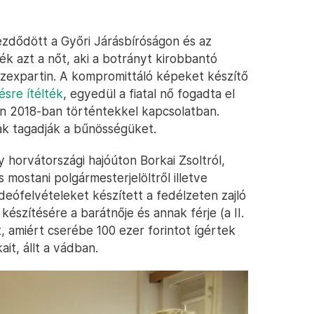
zdődött a Győri Járásbíróságon és az
lték azt a nőt, aki a botrányt kirobbantó
 szexpartin. A kompromittáló képeket készítő
ésre ítélték
, egyedül a fiatal nő fogadta el
ton 2018-ban történtekkel kapcsolatban.
tak tagadják a bűnösségüket.
gy horvátországi hajóúton Borkai Zsoltról,
 mostani polgármesterjelöltről illetve
ideófelvételeket készített a fedélzeten zajló
észítésére a barátnője és annak férje (a II.
t, amiért cserébe 100 ezer forintot ígértek
ait, állt a vádban.