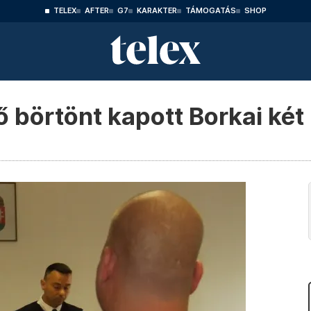
TELEX
AFTER
G7
KARAKTER
TÁMOGATÁS
SHOP
ő börtönt kapott Borkai két