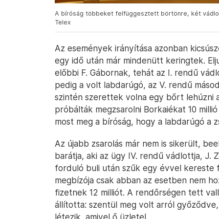
A bíróság többeket felfüggesztett börtönre, két vádlot
Telex
Az események irányítása azonban kicsúszo
egy idő után már mindenütt keringtek. Elju
előbbi F. Gábornak, tehát az I. rendű vádl
pedig a volt labdarúgó, az V. rendű másod
szintén szerettek volna egy bőrt lehúzni 
próbálták megzsarolni Borkaiékat 10 millió 
most meg a bíróság, hogy a labdarúgó a zs
Az újabb zsarolás már nem is sikerült, be
barátja, aki az ügy IV. rendű vádlottja, J.
forduló buli után szűk egy évvel kereste f
megbízója csak abban az esetben nem hoz
fizetnek 12 milliót. A rendőrségen tett va
állította: szentül meg volt arról győződv
létezik, amivel ő üzletel.