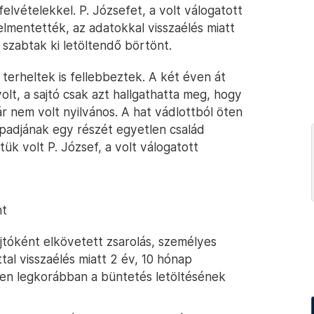
elvételekkel. P. Józsefet, a volt válogatott
elmentették, az adatokkal visszaélés miatt
szabtak ki letöltendő börtönt.
 terheltek is fellebbeztek. A két éven át
olt, a sajtó csak azt hallgathatta meg, hogy
ár nem volt nyilvános. A hat vádlottból öten
k padjának egy részét egyetlen család
ztük volt P. József, a volt válogatott
nt
jtóként elkövetett zsarolás, személyes
tal visszaélés miatt 2 év, 10 hónap
esen legkorábban a büntetés letöltésének