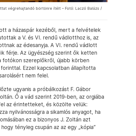
tat végrehajtandó börtönre ítélt – Fotó: Laczó Balázs /
tt a házaspár kezéből, mert a felvételek
tottak a V. és VI. rendű vádlotthoz is, az
ottnak az édesanyja. A VI. rendű vádlott
ik férje. Az ügyészség szerint ők ketten
a fotókon szereplőkről, újabb körben
forinttal. Ezzel kapcsolatban állapította
arolásért nem felel.
előzte ugyanis a próbálkozást F. Gábor
 Zoltán. Ő a vád szerint 2019-ben, az orgiába
el az érintetteket, és közölte velük:
za nyilvánosságra a sikamlós anyagot, ha
llomásában ez a bizonyos J. Zoltán azt
e, hogy tényleg csupán az az egy „kópia”