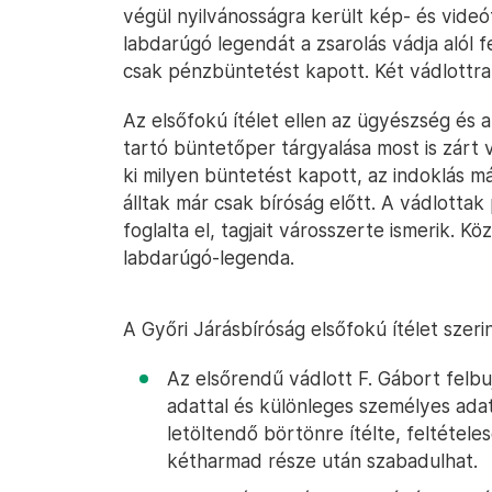
végül nyilvánosságra került kép- és videóf
labdarúgó legendát a zsarolás vádja alól f
csak pénzbüntetést kapott. Két vádlottra 
Az elsőfokú ítélet ellen az ügyészség és a
tartó büntetőper tárgyalása most is zárt v
ki milyen büntetést kapott, az indoklás m
álltak már csak bíróság előtt. A vádlotta
foglalta el, tagjait városszerte ismerik. Kö
labdarúgó-legenda.
A Győri Járásbíróság elsőfokú ítélet szeri
Az elsőrendű vádlott F. Gábort felbu
adattal és különleges személyes adat
letöltendő börtönre ítélte, feltétel
kétharmad része után szabadulhat.