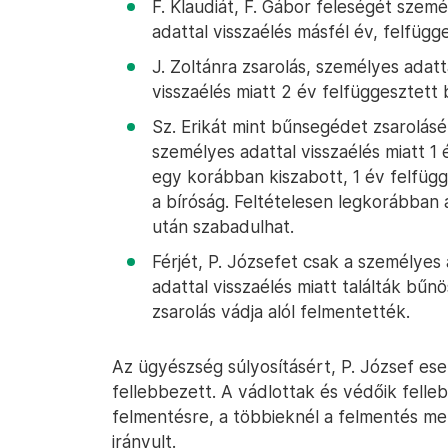
F. Klaudiát, F. Gábor feleségét szem
adattal visszaélés másfél év, felfügg
J. Zoltánra zsarolás, személyes adat
visszaélés miatt 2 év felfüggesztett 
Sz. Erikát mint bűnsegédet zsarolásé
személyes adattal visszaélés miatt 1 
egy korábban kiszabott, 1 év felfügg
a bíróság. Feltételesen legkorábban
után szabadulhat.
Férjét, P. Józsefet csak a személyes
adattal visszaélés miatt találták bű
zsarolás vádja alól felmentették.
Az ügyészség súlyosításért, P. József eset
fellebbezett. A vádlottak és védőik felle
felmentésre, a többieknél a felmentés mel
irányult.