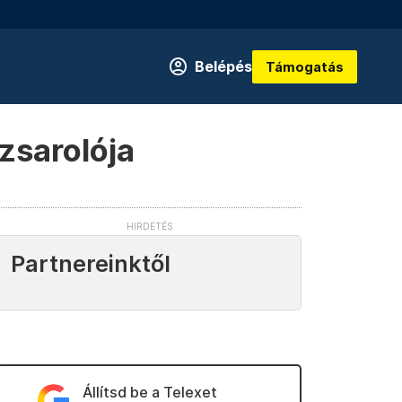
Belépés
Támogatás
 zsarolója
Partnereinktől
Állítsd be a Telexet