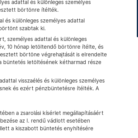
élyes adattal és különleges személyes
esztett börtönre ítélték.
tal és különleges személyes adattal
börtönt szabtak ki.
rt, személyes adattal és különleges
év, 10 hónap letöltendő börtönre ítélte, és
esztett börtöne végrehajtását is elrendelte
 a büntetés letöltésének kétharmad része
 adattal visszaélés és különleges személyes
nösnek és ezért pénzbüntetésre ítélték. A
ében a zsarolási kísérlet megállapításáért
bbezése az I. rendű vádlott esetében
lett a kiszabott büntetés enyhítésére