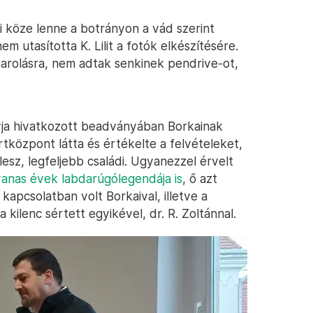
i köze lenne a botrányon a vád szerint
em utasította K. Lilit a fotók elkészítésére.
 zsarolásra, nem adtak senkinek pendrive-ot,
yja hivatkozott beadványában Borkainak
rtközpont látta és értékelte a felvételeket,
lesz, legfeljebb családi. Ugyanezzel érvelt
vanas évek labdarúgólegendája is
, ő azt
kapcsolatban volt Borkaival, illetve a
 kilenc sértett egyikével, dr. R. Zoltánnal.