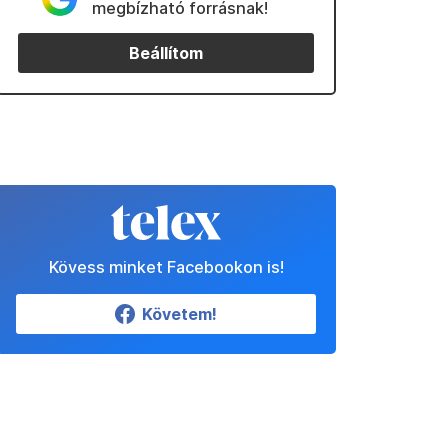
megbízható forrásnak!
Beállítom
Kövess minket Facebookon is!
Követem!