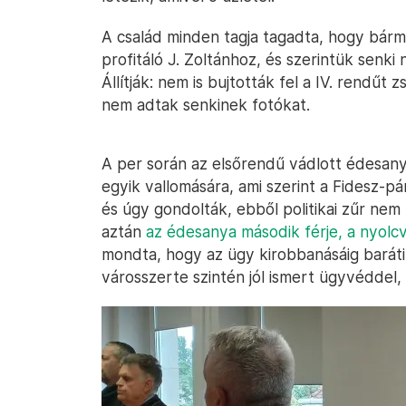
A család minden tagja tagadta, hogy bárm
profitáló J. Zoltánhoz, és szerintük senki n
Állítják: nem is bujtották fel a IV. rendűt
nem adtak senkinek fotókat.
A per során az elsőrendű vádlott édesan
egyik vallomására, ami szerint a Fidesz-pá
és úgy gondolták, ebből politikai zűr nem 
aztán
az édesanya második férje, a nyolc
mondta, hogy az ügy kirobbanásáig baráti 
városszerte szintén jól ismert ügyvéddel, a