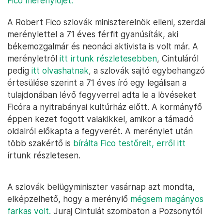
Fico merénylőjét.
A Robert Fico szlovák miniszterelnök elleni, szerdai
merénylettel a 71 éves férfit gyanúsíták, aki
békemozgalmár és neonáci aktivista is volt már. A
merényletről
itt írtunk részletesebben
, Cintuláról
pedig
itt olvashatnak
, a szlovák sajtó egybehangzó
értesülése szerint a 71 éves író egy legálisan a
tulajdonában lévő fegyverrel adta le a lövéseket
Ficóra a nyitrabányai kultúrház előtt. A kormányfő
éppen kezet fogott valakikkel, amikor a támadó
oldalról előkapta a fegyverét. A merénylet után
több szakértő is
bírálta Fico testőreit, erről itt
írtunk részletesen.
A szlovák belügyminiszter vasárnap azt mondta,
elképzelhető, hogy a merénylő
mégsem magányos
farkas volt.
Juraj Cintulát szombaton a Pozsonytól