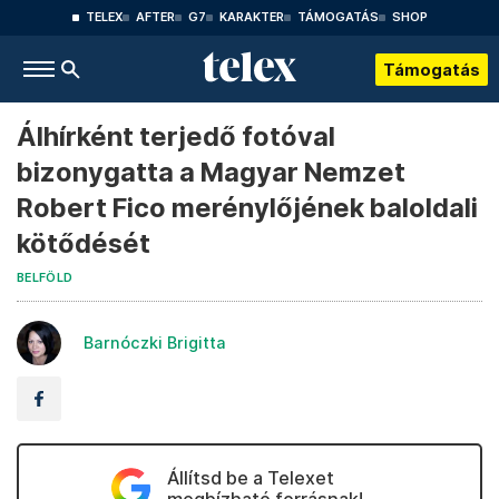
TELEX
AFTER
G7
KARAKTER
TÁMOGATÁS
SHOP
Támogatás
Álhírként terjedő fotóval
bizonygatta a Magyar Nemzet
Robert Fico merénylőjének baloldali
kötődését
BELFÖLD
Barnóczki Brigitta
Állítsd be a Telexet