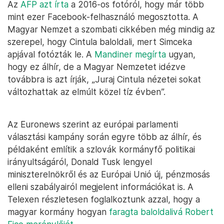
Az
AFP azt írta
a 2016-os fotóról, hogy már több
mint ezer Facebook-felhasználó megosztotta. A
Magyar Nemzet a szombati cikkében még mindig az
szerepel, hogy Cintula baloldali, mert Simceka
apjával fotózták le. A
Mandiner megírta
ugyan,
hogy ez álhír, de a Magyar Nemzetet idézve
továbbra is azt írják, „Juraj Cintula nézetei sokat
változhattak az elmúlt közel tíz évben”.
Az Euronews szerint az európai parlamenti
választási kampány során egyre több az álhír, és
példaként említik a szlovák kormányfő politikai
irányultságáról, Donald Tusk lengyel
miniszterelnökről és az Európai Unió új, pénzmosás
elleni szabályairól megjelent információkat is. A
Telexen részletesen foglalkoztunk azzal, hogy a
magyar kormány hogyan
faragta baloldalivá Robert