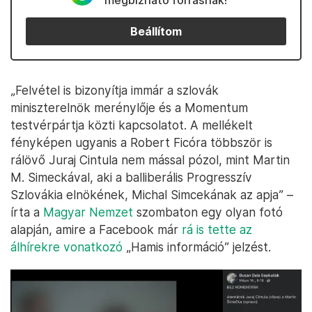
megbízható forrásnak!
Beállítom
„Felvétel is bizonyítja immár a szlovák
miniszterelnök merénylője és a Momentum
testvérpártja közti kapcsolatot. A mellékelt
fényképen ugyanis a Robert Ficóra többször is
rálövő Juraj Cintula nem mással pózol, mint Martin
M. Simeckával, aki a balliberális Progresszív
Szlovákia elnökének, Michal Simcekának az apja” –
írta a
Magyar Nemzet
szombaton egy olyan fotó
alapján, amire a Facebook már
rá is tette az
álhírekre vonatkozó
„Hamis információ” jelzést.