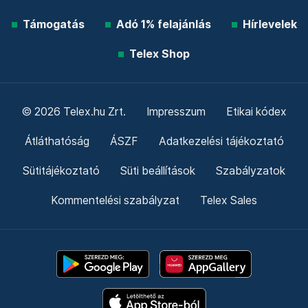
Támogatás
Adó 1% felajánlás
Hírlevelek
Telex Shop
© 2026 Telex.hu Zrt.
Impresszum
Etikai kódex
Átláthatóság
ÁSZF
Adatkezelési tájékoztató
Sütitájékoztató
Süti beállítások
Szabályzatok
Kommentelési szabályzat
Telex Sales