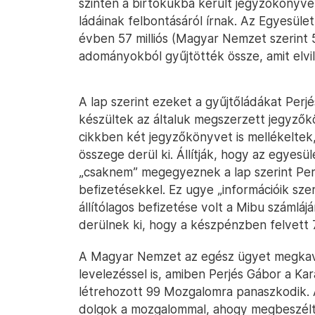
szintén a birtokukba került jegyzőkönyv
ládáinak felbontásáról írnak. Az Egyesület
évben 57 milliós (Magyar Nemzet szerint 
adományokból gyűjtötték össze, amit elvi
A lap szerint ezeket a gyűjtőládákat Perjé
készültek az általuk megszerzett jegyzőkö
cikkben két jegyzőkönyvet is mellékeltek,
összege derül ki. Állítják, hogy az egyes
„csaknem” megegyeznek a lap szerint Perj
befizetésekkel. Ez ugye „információik sze
állítólagos befizetése volt a Mibu számlá
derülnek ki, hogy a készpénzben felvett 75
A Magyar Nemzet az egész ügyet megkava
levelezéssel is, amiben Perjés Gábor a K
létrehozott 99 Mozgalomra panaszkodik. A
dolgok a mozgalommal, ahogy megbeszélték,