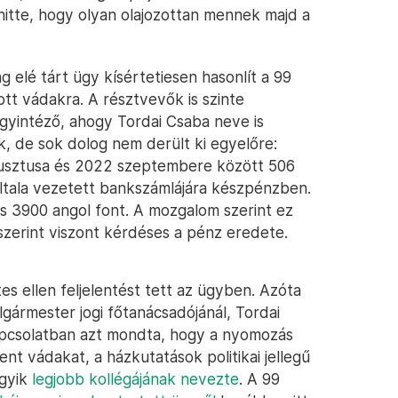
itte, hogy olyan olajozottan mennek majd a
 elé tárt ügy kísértetiesen hasonlít a 99
 vádakra. A résztvevők is szinte
 ügyintéző, ahogy Tordai Csaba neve is
k, de sok dolog nem derült ki egyelőre:
gusztusa és 2022 szeptembere között 506
 általa vezetett bankszámlájára készpénzben.
és 3900 angol font. A mozgalom szerint ez
erint viszont kérdéses a pénz eredete.
s ellen feljelentést tett az ügyben. Azóta
gármester jogi főtanácsadójánál, Tordai
kapcsolatban azt mondta, hogy a nyomozás
nt vádakat, a házkutatások politikai jellegű
egyik
legjobb kollégájának nevezte
. A 99