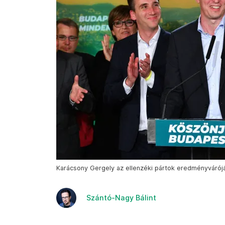
Karácsony Gergely az ellenzéki pártok eredményváróján
Szántó-Nagy Bálint