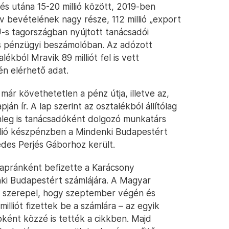
s utána 15-20 millió között, 2019-ben
 év bevételének nagy része, 112 millió „export
U-s tagországban nyújtott tanácsadói
-es pénzügyi beszámolóban. Az adózott
kból Mravik 89 milliót fel is vett
n elérhető adat.
már követhetetlen a pénz útja, illetve az,
ján ír. A lap szerint az osztalékból állítólag
leg is tanácsadóként dolgozó munkatárs
illió készpénzben a Mindenki Budapestért
des Perjés Gáborhoz került.
t apránként befizette a Karácsony
ki Budapestért számlájára. A Magyar
 szerepel, hogy szeptember végén és
milliót fizettek be a számlára – az egyik
bként közzé is tették a cikkben. Majd