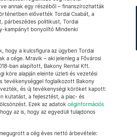
letve annak egy részéből – finanszírozhatták
örténetben elővették Tordai Csabát, a
, párbeszédes politikust, Tordai
ny-kampányt bonyolító Mindenki
k, hogy a kulcsfigura az ügyben Tordai
k a cége. Mravik – aki jelenleg a Fővárosi
18-ban alapított, Bakony Rental Kft.
 köre alapján eleinte üzleti és vezetési
os tevékenységgel foglalkozott Bakony
ezték, és új tevékenységi köröket kapott:
kutatást, a fejlesztést, a piac- és
ölcsönzést. Ezek az adatok
céginformációs
ahogy az is, hogy az egyedüli tulajdonos
megugrott a cég éves nettó árbevétele: