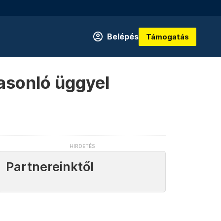
Belépés
Támogatás
asonló üggyel
Partnereinktől