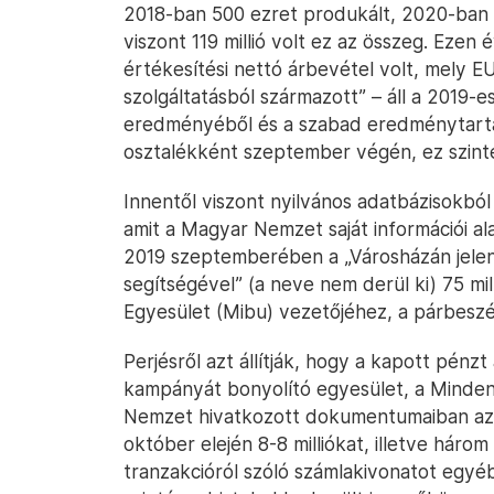
2018-ban 500 ezret produkált, 2020-ban é
viszont 119 millió volt ez az összeg. Ezen
értékesítési nettó árbevétel volt, mely E
szolgáltatásból származott” – áll a 2019
eredményéből és a szabad eredménytartalé
osztalékként szeptember végén, ez szinté
Innentől viszont nyilvános adatbázisokból 
amit a Magyar Nemzet saját információi alap
2019 szeptemberében a „Városházán jelen
segítségével” (a neve nem derül ki) 75 m
Egyesület (Mibu) vezetőjéhez, a párbeszé
Perjésről azt állítják, hogy a kapott pénz
kampányát bonyolító egyesület, a Minden
Nemzet hivatkozott dokumentumaiban az
október elején 8-8 milliókat, illetve három 
tranzakcióról szóló számlakivonatot egyé