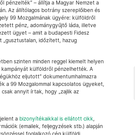
ől pénzelték” – állítja a Magyar Nemzet a
án. Az állítólagos botrány szereplőiben és
rgely 99 Mozgalmának ügyére: külföldről
etett pénz, adománygyűjtő láda, illetve
zett ügyet – amit a budapesti Fidesz
 „gusztustalan, időzített, hazug
tben szinten minden reggel kiemelt helyen
s kampányát külföldről pénzelhették. A
őségükhöz eljutott” dokumentumhalmazra
ézték a 99 Mozgalommal kapcsolatos ügyeket,
, csak annyit írtak, hogy „zajlik az
jelent a
bizonyítékaikkal is ellátott cikk
,
ációk (emailek, feljegyzések stb.) alapján
csönzéssel foglalkozó cég külföldi