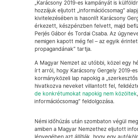
„Karácsony 2019-es kampányát is külföldr
hozzájuk eljutott „információcsomag” alapj
kivitelezésében is hasonlít Karácsony Ge
érkezett, készpénzben felvett, majd befiz
Perjés Gábor és Tordai Csaba. Az úgyneve
nemigen kapott még fel – az egyik érintett
propagandának” tartja.
A Magyar Nemzet az utóbbi, közel egy hé
írt arról, hogy Karácsony Gergely 2019-e
kormányközeli lap napokig a „szerkeszt
hivatkozva neveket villantott fel, felid
de konkrétumokat napokig nem közöltek
információcsomag” feldolgozása.
Némi időhúzás után szombaton végül meg
amiben a Magyar Nemzethez eljutott inform
lényegében azt állítják, hogy egy autóköl