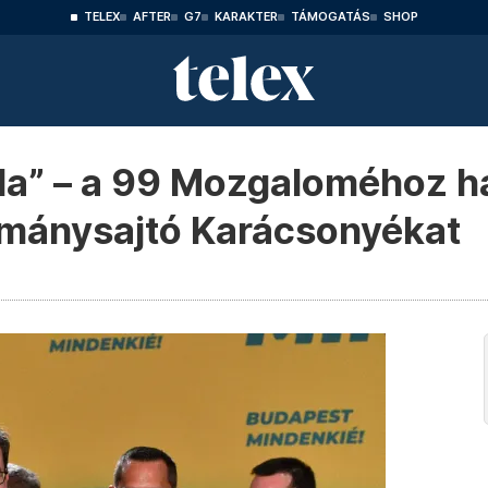
TELEX
AFTER
G7
KARAKTER
TÁMOGATÁS
SHOP
da” – a 99 Mozgaloméhoz h
rmánysajtó Karácsonyékat