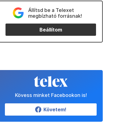
Állítsd be a Telexet
megbízható forrásnak!
Beállítom
Kövess minket Facebookon is!
Követem!