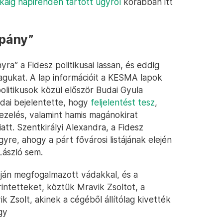
okáig napirenden tartott ügyről
korábban itt
mpány”
ra” a Fidesz politikusai lassan, és eddig
agukat. A lap információit a KESMA lapok
litikusok közül először Budai Gyula
udai bejelentette, hogy
feljelentést tesz
,
ezelés, valamint hamis magánokirat
tt. Szentkirályi Alexandra, a Fidesz
gyre, ahogy a párt fővárosi listájának elején
László sem.
ján megfogalmazott vádakkal, és a
rintetteket, köztük Mravik Zsoltot, a
k Zsolt, akinek a cégéből állítólag kivették
gy