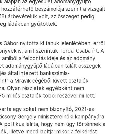
ek alapján az egyesület adománygyűjtő
 hozzáférhető beszámolója szerint a vizsgált
58) árbevételük volt, az összeget pedig
leg ládákban gyűjtöttek.
s Gábor nyitotta ki tanúk jelenlétében, erről
nyvek is, amit szerintük Tordai Csaba írt. A
 amiből a felbontás ideje és az adomány
ület adománygyűjtő ládáiban talált összegek
és által intézett bankszámla-
rint” a Mravik cégéből kivett osztalék
jára. Olyan részletek egyébként nem
 milliós osztalék többi részével mi lett.
rta egy sokat nem bizonyító, 2021-es
arácsony Gergely miniszterelnöki kampányára
 politikus leírta, hogy nem úgy történnek a
 illetve megállapítja: mikor a felkérést