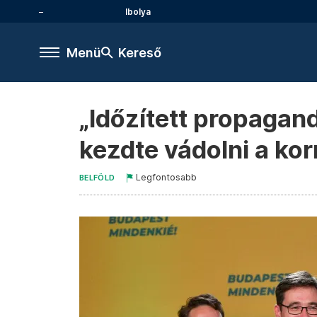
Ibolya
Menü
Kereső
„Időzített propagan
kezdte vádolni a ko
Legfontosabb
BELFÖLD