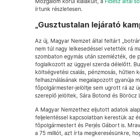
Mozgalom körül kialakult, a
Fidesz által s
írtunk részletesen.
„Gusztustalan lejárató ka
Az új, Magyar Nemzet által feltárt „botrány
nem túl nagy lelkesedéssel vetették rá m
szombaton egymás után szemlézték, de po
foglalkozott az üggyel szerda délelőtt. B
költségvetési csalás, pénzmosás, hűtlen k
felhasználásának megalapozott gyanúja mia
főpolgármester-jelöltje sem ugrott rá az ü
szereplő jelöltek, Sára Botond és Böröcz 
A Magyar Nemzethez eljutott adatok alap
feljelentéssel kapcsolatban kerestük az é
főpolgármestert és Perjés Gábort is. Mravi
a 75 milliót, azt írta megkeresésünkre, ho