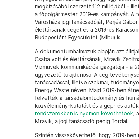
megbízásából szerzett 112 milliójából – il
a főpolgármester 2019-es kampányát. A t
Városháza jogi tanácsadóját, Perjés Gábort
élettársának cégét és a 2019-es Karácso
Budapestért Egyesületet (Mibu) is.
A dokumentumhalmazuk alapján azt állítjá
Csaba volt és élettársának, Mravik Zsoltna
Vízművek kommunikációs igazgatója – a 20
ügyvezető tulajdonosa. A cég tevékenységi
tanácsadással, illetve szakmai, tudomány
Energy Waste néven. Majd 2019-ben átnev
felvették a társadalomtudományi és humán 
közvélemény-kutatást és a gép- és autók
rendszerekben is nyomon követhetőek
, 
Mravik, a jogi tanácsadó pedig Tordai.
Szintén visszakövethető, hogy 2019-ben 