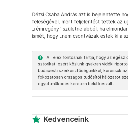
Dézsi Csaba András azt is bejelentette h
feleségével, mert feljelentést tettek az ü
„rémregény” születne abból, ha elmondaná,
ismét, hogy „nem csontvázak estek ki a 
A Telex fontosnak tartja, hogy az egész o
sztorikat, ezért közlünk gyakran vidéki ripor
budapesti szerkesztőségünkkel, keressük az 
fokozatosan országos tudósítói hálózatot szere
együttműködés keretein belül készült.
Kedvenceink