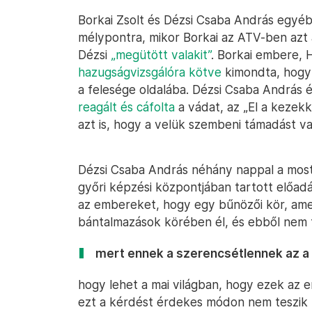
Borkai Zsolt és Dézsi Csaba András egyéb
mélypontra, mikor Borkai az ATV-ben azt á
Dézsi
„megütött valakit”
. Borkai embere, 
hazugságvizsgálóra kötve
kimondta, hogy 
a felesége oldalába. Dézsi Csaba András 
reagált és cáfolta
a vádat, az „El a kezekke
azt is, hogy a velük szembeni támadást val
Dézsi Csaba András néhány nappal a most 
győri képzési központjában tartott előadás
az embereket, hogy egy bűnözői kör, amel
bántalmazások körében él, és ebből nem 
mert ennek a szerencsétlennek az a 
hogy lehet a mai világban, hogy ezek az
ezt a kérdést érdekes módon nem teszik f