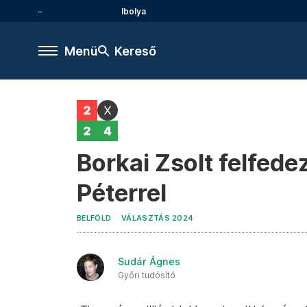
Ibolya
Menü
Kereső
Borkai Zsolt felfed
Péterrel
BELFÖLD
VÁLASZTÁS 2024
Sudár Ágnes
Győri tudósító