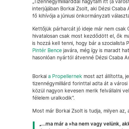
„Tizennégymilliárddal hagytam itt (a várost
interjújában Borkai Zsolt, aki Dézsi Csaba
fő kihívója a júniusi önkormányzati választ
Kettőjük párharcát jó ideje már nem csak
hivatalosan csak most kezdődött el, ők 
is hozzá kell tenni, hogy bár a szocialista
Pintér Bence
javára, még így is maradt ha
hasonlóan nyártól átvenné Dézsi Csaba An
Borkai
a Propellernek
most azt állította, 
tizennégymilliárd forinttal adta át a városi 
közül nagyon kevesen merik felvállalni v
félelem uralkodik”.
Most már Borkai Zsolt is tudja, milyen az
„…ma már a »ha nem vagy velünk, akko