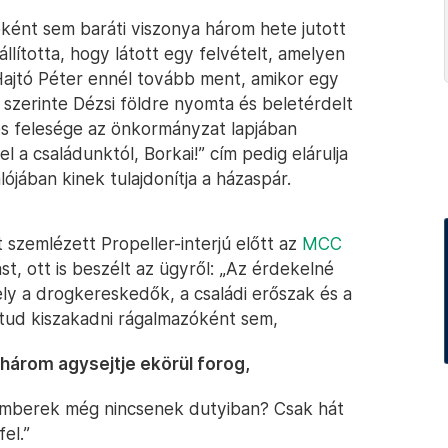
ként sem baráti viszonya három hete jutott
llította, hogy látott egy felvételt, amelyen
Hajtó Péter ennél tovább ment, amikor egy
szerinte Dézsi földre nyomta és beletérdelt
és felesége az önkormányzat lapjában
l a családunktól, Borkai!” cím pedig elárulja
ójában kinek tulajdonítja a házaspár.
szemlézett Propeller-interjú előtt az
MCC
t, ott is beszélt az ügyről: „Az érdekelné
y a drogkereskedők, a családi erőszak és a
tud kiszakadni rágalmazóként sem,
három agysejtje ekörül forog,
 emberek még nincsenek dutyiban? Csak hát
el.”