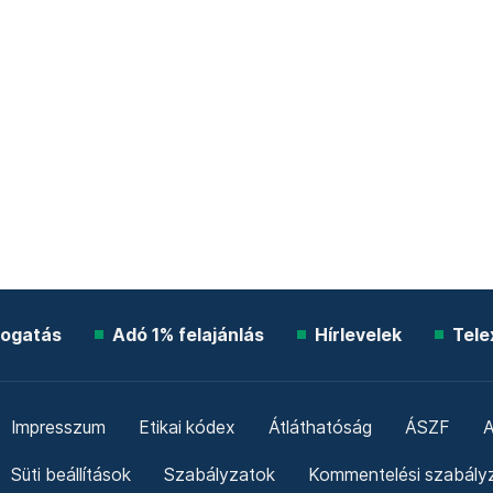
ogatás
Adó 1% felajánlás
Hírlevelek
Tele
Impresszum
Etikai kódex
Átláthatóság
ÁSZF
A
Süti beállítások
Szabályzatok
Kommentelési szabály