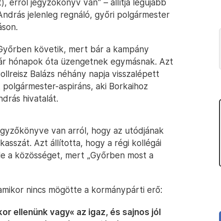
), erről jegyzőkönyv van” – állítja legújabb
 András jelenleg regnáló, győri polgármester
áson.
 Győrben követik, mert bár a kampány
már hónapok óta üzengetnek egymásnak. Azt
 Pollreisz Balázs néhány napja visszalépett
t polgármester-aspiráns, aki Borkaihoz
drás hivatalát.
jegyzőkönyve van arról, hogy az utódjának
kasszát. Azt állította, hogy a régi kollégái
ele a közösséget, mert „Győrben most a
, amikor nincs mögötte a kormánypárti erő:
r ellenünk vagy« az igaz, és sajnos jól