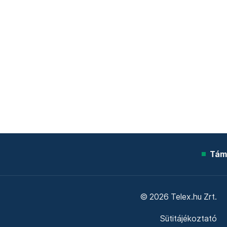
Tám
© 2026 Telex.hu Zrt.
Sütitájékoztató