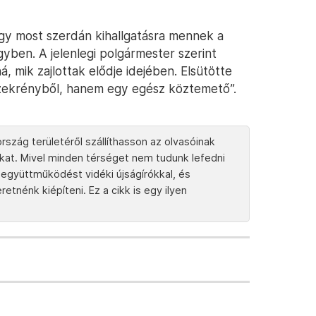
ogy most szerdán kihallgatásra mennek a
gyben. A jelenlegi polgármester szerint
 mik zajlottak elődje idejében. Elsütötte
szekrényből, hanem egy egész köztemető”.
rszág területéről szállíthasson az olvasóinak
tokat. Mivel minden térséget nem tudunk lefedni
együttműködést vidéki újságírókkal, és
tnénk kiépíteni. Ez a cikk is egy ilyen