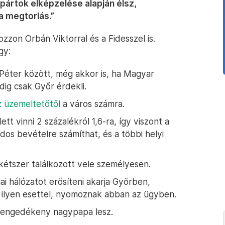
ártok elképzelése alapján élsz,
a megtorlás.”
zzon Orbán Viktorral és a Fidesszel is.
gy:
Péter között, még akkor is, ha Magyar
dig csak Győr érdekli.
z üzemeltetőtől
a város számra.
ett vinni 2 százalékról 1,6-ra, így viszont a
rdos bevételre számíthat, és a többi helyi
étszer találkozott vele személyesen.
i hálózatot erősíteni akarja Győrben,
y ilyen esettel, nyomoznak abban az ügyben.
g engedékeny nagypapa lesz.