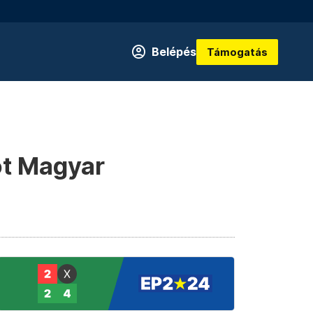
Belépés
Támogatás
ot Magyar