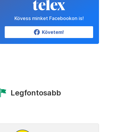
Kövess minket Facebookon is!
Követem!
Legfontosabb