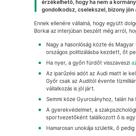
érzékelhető, hogy ha nem a kormányp
gondolkodsz, cselekszel, bizony jön 
Ennek ellenére vállalná, hogy együtt dolgo
Borkai az interjúban beszélt még arról, ho
Nagy a hasonlóság közte és Magyar 
országos politizálásba kezdett, őt pe
Ha nyer, a győri fürdőt visszaveszi
a
Az iparűzési adót az Audi miatt le kell
Győr csak az Auditól évente tízmilliá
vállalkozás is jól járt.
Semmi köze Gyurcsányhoz, talán ha k
A gyerekvédelmet, a szakpszichológia
sportvezetőként találkozott ő is eg
Hamarosan unokája születik, ő pedi