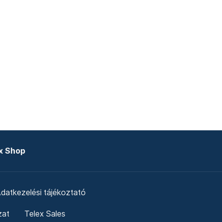
x Shop
datkezelési tájékoztató
zat
Telex Sales