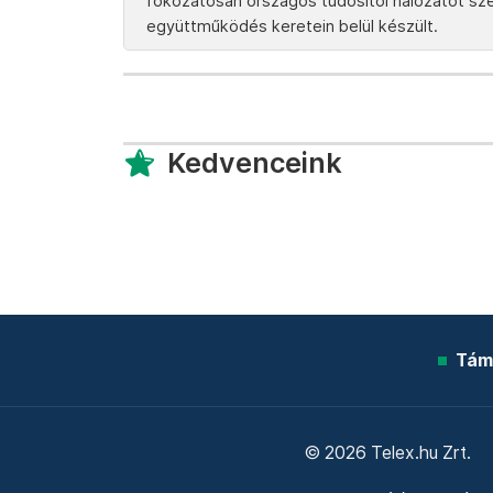
fokozatosan országos tudósítói hálózatot szere
együttműködés keretein belül készült.
Kedvenceink
Tám
© 2026 Telex.hu Zrt.