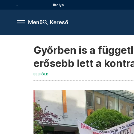
Ibolya
Menü
Kereső
Győrben is a függet
erősebb lett a kontr
BELFÖLD