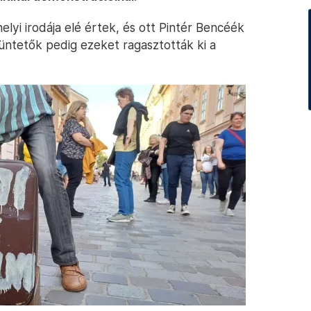
elyi irodája elé értek, és ott Pintér Bencéék
tüntetők pedig ezeket ragasztották ki a