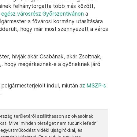
zsinek felhánytorgatta több más között,
 egész városrész Győrszentivánon
a
polgármester a fővárosi kormány utasítására
n kiderült, hogy már most szennyezett a város
ster, hívják akár Csabának, akár Zsoltnak,
a,. hogy megérkeznek-e a győrieknek járó
polgármesterjelölt indul, miután a
z MSZP-s
t
.
rszág területéről szállíthasson az olvasóinak
tokat. Mivel minden térséget nem tudunk lefedni
együttműködést vidéki újságírókkal, és