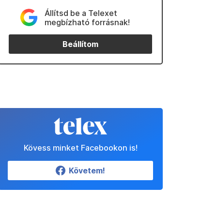
Állítsd be a Telexet
megbízható forrásnak!
Beállítom
Kövess minket Facebookon is!
Követem!