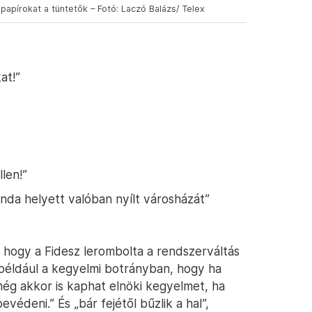
 papírokat a tüntetők – Fotó: Laczó Balázs/ Telex
at!”
len!”
nda helyett valóban nyílt városházát”
 hogy a Fidesz lerombolta a rendszerváltás
 például a kegyelmi botrányban, hogy ha
 még akkor is kaphat elnöki kegyelmet, ha
édeni.” És „bár fejétől bűzlik a hal”,