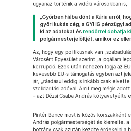
ugyanaz történik a vidéki városokban is,
„Győrben hiába dönt a Kúria arról, h
győri kukás cég, a GYHG pénzügyi ad
ki az adatokat és
rendőrrel dobatja ki
polgármesterjelöltjét, amikor ez ell
Az, hogy egy politikusnak van „szabadulás
Városért Egyesület szerint „a jogállam le
korrupció. Ezek után nehezen fogja az EU
kevesebb EU-s támogatás egyben azt jele
jár, „ráadásul eddig is inkább csak elvett
szolidaritási adóval. Amit meg mégis adott
– azt Dézsi Csaba András kótyavetyélte el
Pintér Bence most is közös korszakként e
András polgármesterségét és kiemelte, a 
botrány csak azután kezdte érdekelni a h