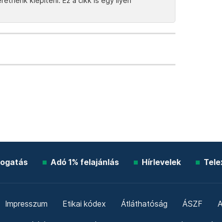
tnénk kiépíteni. Ez a cikk is egy ilyen
ogatás
Adó 1% felajánlás
Hírlevelek
Tele
Impresszum
Etikai kódex
Átláthatóság
ÁSZF
A