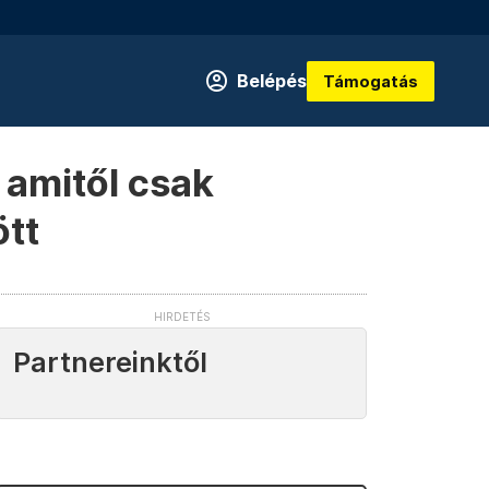
Belépés
Támogatás
 amitől csak
ött
Partnereinktől