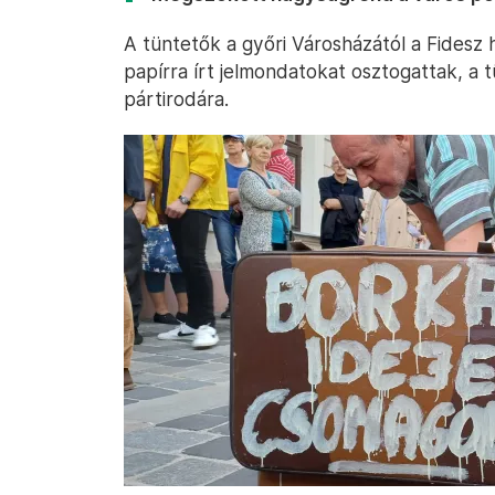
A tüntetők a győri Városházától a Fidesz h
papírra írt jelmondatokat osztogattak, a 
pártirodára.