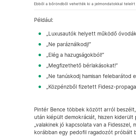
Ebből a bőröndből vehették ki a jelmondatokkal teleírt
Például:
„Luxusautók helyett működő óvodák
„Ne paráználkodj!”
„Elég a hazugságokból!”
„Megfizethető bérlakásokat!”
„Ne tanúskodj hamisan felebarátod el
„Közpénzből fizetett Fidesz-propaga
Pintér Bence többek között arról beszélt,
után kiépült demokráciát, hiszen kiderült
„valakinek jó kapcsolata van a Fidesszel,
korábban egy pedofil ragadozót próbált bev