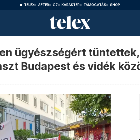
TELEX
AFTER
G7
KARAKTER
TÁMOGATÁS
SHOP
len ügyészségért tüntettek,
aszt Budapest és vidék köz