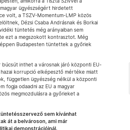
esten, amikorra a Tiszta Szívvel a
 magyar ügyészségért hirdetett
nce volt, a TSZV-Momentum-LMP közös
 jelöltnek, Dézsi Csaba Andrásnak és Borkai
A vidéki tüntetés még arányaiban sem
zte ezt a megszokott kontrasztot. Még
an éppen Budapesten tüntettek a győriek
búcsút inthet a városnak járó központi EU-
a hazai korrupció elképesztő mértéke miatt
k, független ügyészség nélkül a központi
em fogja odaadni az EU a magyar
özös megmozdulásra a győrieket a
 tüntetésszervező sem kívánhat
tak át a belvároson, ami már
tikai demonstrációinál.