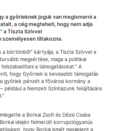
ogy a győrieknek joguk van megismerni a
atait, a cég megteheti, hogy nem adja
”
a Tiszta Szívvel
en személyesen tiltakozna.
 a börtönből” kártyája, a Tiszta Szívvel a
gdurvább megsértése, maga a politikai
 felszabadítani a támogatásokat.” A
nti, hogy Győrnek is kevesebb támogatás
e a győriek pénzét a fővárosi kormány a
 – például a Nemzeti Színházunk felújítására
.”
mlegette a Borkai Zsolt és Dézsi Csaba
Borkai idején felmerült korrupciógyanús
atóságot, hogy Borkai ismét megjelent a