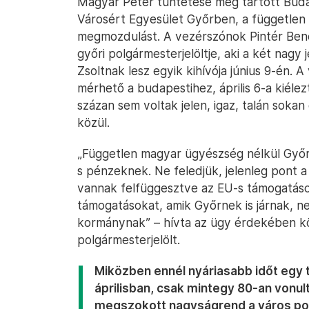
Magyar Péter tüntetése még tartott Budap
Városért Egyesület Győrben, a független
megmozdulást. A vezérszónok Pintér Be
győri polgármesterjelöltje, aki a két nagy
Zsoltnak lesz egyik kihívója június 9-én. 
mérhető a budapestihez, április 6-a kiéle
százan sem voltak jelen, igaz, talán sok
közül.
„Független magyar ügyészség nélkül Győr 
s pénzeknek. Ne feledjük, jelenleg pont 
vannak felfüggesztve az EU-s támogatáso
támogatásokat, amik Győrnek is járnak, n
kormánynak” – hívta az ügy érdekében k
polgármesterjelölt.
Miközben ennél nyáriasabb időt egy
áprilisban, csak mintegy 80-an vonul
megszokott nagyságrend a város poli