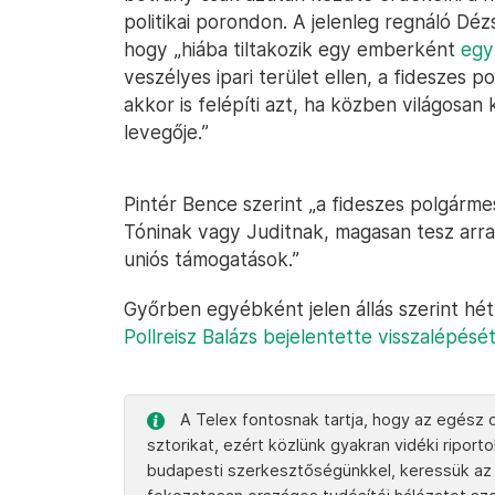
politikai porondon. A jelenleg regnáló Dé
hogy „hiába tiltakozik egy emberként
egy
veszélyes ipari terület ellen, a fideszes 
akkor is felépíti azt, ha közben világosa
levegője.”
Pintér Bence szerint „a fideszes polgárme
Tóninak vagy Juditnak, magasan tesz arr
uniós támogatások.”
Győrben egyébként jelen állás szerint hét 
Pollreisz Balázs bejelentette visszalépésé
A Telex fontosnak tartja, hogy az egész o
sztorikat, ezért közlünk gyakran vidéki ripor
budapesti szerkesztőségünkkel, keressük az 