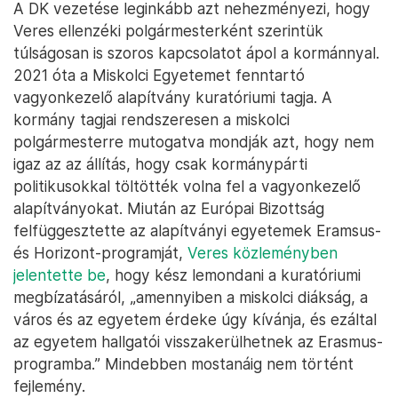
A DK vezetése leginkább azt nehezményezi, hogy
Veres ellenzéki polgármesterként szerintük
túlságosan is szoros kapcsolatot ápol a kormánnyal.
2021 óta a Miskolci Egyetemet fenntartó
vagyonkezelő alapítvány kuratóriumi tagja. A
kormány tagjai rendszeresen a miskolci
polgármesterre mutogatva mondják azt, hogy nem
igaz az az állítás, hogy csak kormánypárti
politikusokkal töltötték volna fel a vagyonkezelő
alapítványokat. Miután az Európai Bizottság
felfüggesztette az alapítványi egyetemek Eramsus-
és Horizont-programját,
Veres közleményben
jelentette be
, hogy kész lemondani a kuratóriumi
megbízatásáról, „amennyiben a miskolci diákság, a
város és az egyetem érdeke úgy kívánja, és ezáltal
az egyetem hallgatói visszakerülhetnek az Erasmus-
programba.” Mindebben mostanáig nem történt
fejlemény.