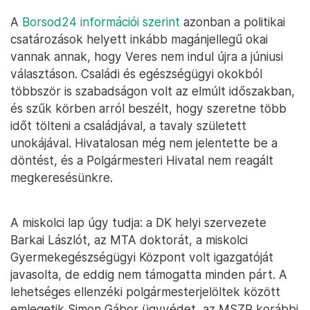
A
Borsod24 információi szerint
azonban a politikai
csatározások helyett inkább magánjellegű okai
vannak annak, hogy Veres nem indul újra a júniusi
választáson. Családi és egészségügyi okokból
többször is szabadságon volt az elmúlt időszakban,
és szűk körben arról beszélt, hogy szeretne több
időt tölteni a családjával, a tavaly született
unokájával. Hivatalosan még nem jelentette be a
döntést, és a Polgármesteri Hivatal nem reagált
megkeresésünkre.
A miskolci lap úgy tudja: a DK helyi szervezete
Barkai Lászlót, az MTA doktorát, a miskolci
Gyermekegészségügyi Központ volt igazgatóját
javasolta, de eddig nem támogatta minden párt. A
lehetséges ellenzéki polgármesterjelöltek között
emlegetik Simon Gábor ügyvédet, az MSZP korábbi