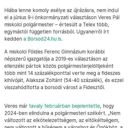
Hiába lenne komoly esélye az újrázásra, nem indul
el a június 9-i önkormányzati választáson Veres Pál
miskolci polgármester – értesült a Telex több,
egymástól független forrásból. Ugyanerről írt
kedden
a Borsod24.hu is.
A miskolci Földes Ferenc Gimnázium korábbi
népszerű igazgatója a 2019-es választáson az
ellenzéki pártok közös polgármesterjelöltjeként
több mint 14 százalékponttal verte meg a fideszes
kihívóját, Alakszai Zoltánt (54-40 százalék), és ezzel
visszahódította a borsodi várost a Fidesztől.
Veres már
tavaly februárban bejelentette
, hogy
2024-ben elindulna a polgármesteri székért. „Nem
változott az elkötelezettségem, az eltökéltségem,
nem változott a hűségem a városhoz és Önökhöz, a