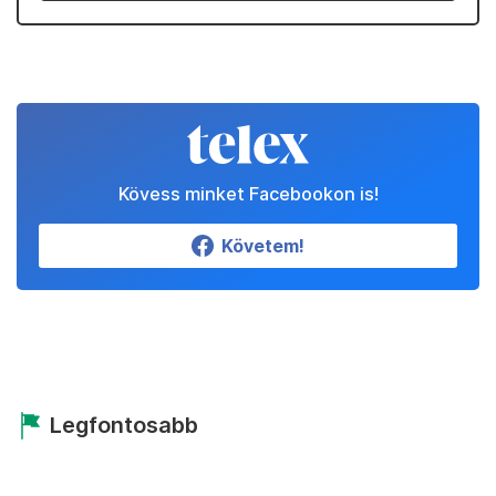
Kövess minket Facebookon is!
Követem!
Legfontosabb