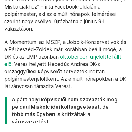
Miskolciakhoz” – írta Facebook-oldalán a
polgármester, aki az elmúlt hónapok felmérései
szerint nagy eséllyel újrázhatna a június 9-i
választáson.
A Momentum, az MSZP, a Jobbik-Konzervatívok és
a Párbeszéd-Zöldek már korábban beállt mögé, a
DK és az LMP azonban
októberben új jelölttel állt
elő:
Veres helyett Hegedűs Andrea DK-s
országgyűlési képviselőt tervezték indítani
polgármesterjelöltként. Az elmúlt hónapokban a DK
látványosan támadta Verest.
A párt helyi képviselői nem szavazták meg
például Miskolc idei költségvetését, de
több más ügyben is kritizálták a
városvezetést.