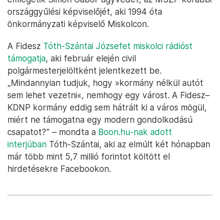
országgyűlési képviselőjét, aki 1994 óta
önkormányzati képviselő Miskolcon.
A Fidesz
Tóth-Szántai Józsefet miskolci rádióst
támogatja
, aki február elején civil
polgármesterjelöltként jelentkezett be.
„Mindannyian tudjuk, hogy »kormány nélkül autót
sem lehet vezetni«, nemhogy egy várost. A Fidesz–
KDNP kormány eddig sem hátrált ki a város mögül,
miért ne támogatna egy modern gondolkodású
csapatot?” – mondta a
Boon.hu-nak adott
interjúban
Tóth-Szántai, aki az elmúlt két hónapban
már több mint 5,7 millió forintot költött el
hirdetésekre Facebookon.