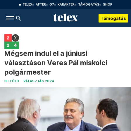
TELEX
AFTER
G7
KARAKTER
TÁMOGATÁS
SHOP
Támogatás
Mégsem indul el a júniusi
választáson Veres Pál miskolci
polgármester
BELFÖLD
VÁLASZTÁS 2024