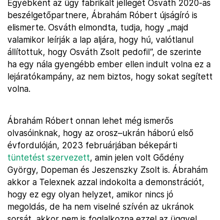
Egyébként az ügy fabrikált jellegét Osváth 2020-as
beszélgetőpartnere, Ábrahám Róbert újságíró is
elismerte. Osváth elmondta, tudja, hogy „majd
valamikor leírják a lap aljára, hogy hú, valótlanul
állítottuk, hogy Osváth Zsolt pedofil”, de szerinte
ha egy nála gyengébb ember ellen indult volna ez a
lejáratókampány, az nem biztos, hogy sokat segített
volna.
Ábrahám Róbert onnan lehet még ismerős
olvasóinknak, hogy az orosz–ukrán háború első
évfordulóján, 2023 februárjában békepárti
tüntetést szervezett
, amin jelen volt Gődény
György, Dopeman és Jeszenszky Zsolt is. Ábrahám
akkor a Telexnek azzal indokolta a demonstrációt,
hogy ez egy olyan helyzet, amikor nincs jó
megoldás, de ha nem viselné szívén az ukránok
sorsát, akkor nem is foglalkozna ezzel az üggyel.