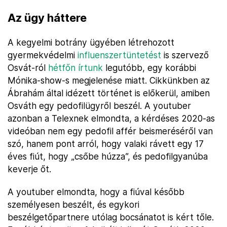
Az ügy háttere
A kegyelmi botrány ügyében létrehozott
gyermekvédelmi
influenszertüntetést
is szervező
Osvát-ról
hétfőn írtunk
legutóbb, egy korábbi
Mónika-show-s megjelenése miatt. Cikkünkben az
Ábrahám által idézett történet is előkerül, amiben
Osváth egy pedofilügyről beszél. A youtuber
azonban a Telexnek elmondta, a kérdéses 2020-as
videóban nem egy pedofil affér beismeréséről van
szó, hanem pont arról, hogy valaki rávett egy 17
éves fiút, hogy „csőbe húzza”, és pedofilgyanúba
keverje őt.
A youtuber elmondta, hogy a fiúval később
személyesen beszélt, és egykori
beszélgetőpartnere utólag bocsánatot is kért tőle.