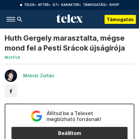
TELEX
AFTER
G7
KARAKTER
TÁMOGATÁS
SHOP
Támogatás
Huth Gergely marasztalta, mégse
mond fel a Pesti Srácok újságírója
BELFÖLD
Molnár Zoltán
Állítsd be a Telexet
megbízható forrásnak!
Beállítom