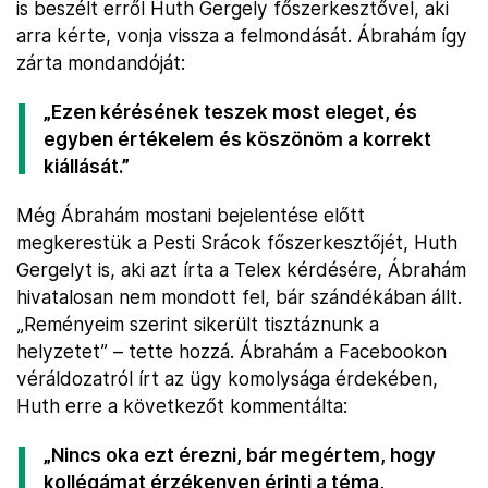
is beszélt erről Huth Gergely főszerkesztővel, aki
arra kérte, vonja vissza a felmondását. Ábrahám így
zárta mondandóját:
„Ezen kérésének teszek most eleget, és
egyben értékelem és köszönöm a korrekt
kiállását.”
Még Ábrahám mostani bejelentése előtt
megkerestük a Pesti Srácok főszerkesztőjét, Huth
Gergelyt is, aki azt írta a Telex kérdésére, Ábrahám
hivatalosan nem mondott fel, bár szándékában állt.
„Reményeim szerint sikerült tisztáznunk a
helyzetet” – tette hozzá. Ábrahám a Facebookon
véráldozatról írt az ügy komolysága érdekében,
Huth erre a következőt kommentálta:
„Nincs oka ezt érezni, bár megértem, hogy
kollégámat érzékenyen érinti a téma,