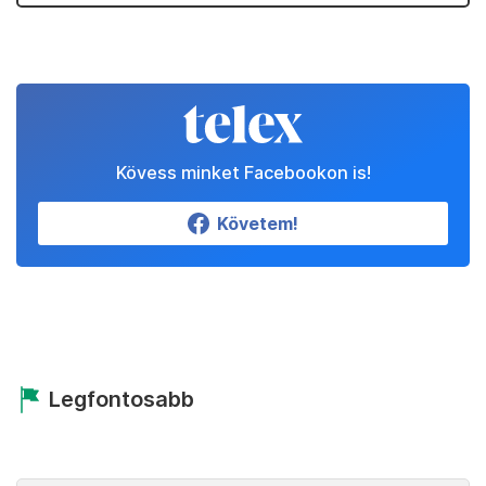
Kövess minket Facebookon is!
Követem!
Legfontosabb