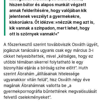
hiszen bátor és alapos munkát végzett
annak felderítésére, hogy valójában kik
jelentenek veszélyt a gyermekekre,
kiskorúakra. Őt idézve: »nézzük meg azt is,
kik vannak a színpadon, mert lehet, hogy
ott is szörnyek vannak!«”
A főszerkesztő szerint továbbviszik Osváth ügyét,
jogászuk tanácsára ugyanis csak egy március 3-i
cikket helyesbítettek, mivel „kétséges, hogy ez
utóbbi témában sikerrel folytatható le egy
bizonyítási eljárás a bíróság színe előtt”. Huth
szerint Ábrahám „állításainak hitelessége
ugyanakkor vitán felüli”, hisz Osváth négy éve
magának Ábrahámnak vallotta be „a
gyermekpornográfia bűntettének megvalósulását
felvető cselekményeket”.