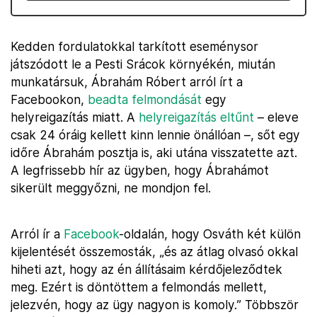
Kedden fordulatokkal tarkított eseménysor
játszódott le a Pesti Srácok környékén, miután
munkatársuk, Ábrahám Róbert arról írt a
Facebookon,
beadta felmondását
egy
helyreigazítás miatt. A
helyreigazítás eltűnt
– eleve
csak 24 óráig kellett kinn lennie önállóan –, sőt egy
időre Ábrahám posztja is, aki utána visszatette azt.
A legfrissebb hír az ügyben, hogy Ábrahámot
sikerült meggyőzni, ne mondjon fel.
Arról ír a
Facebook
-oldalán, hogy Osváth két külön
kijelentését összemosták, „és az átlag olvasó okkal
hiheti azt, hogy az én állításaim kérdőjeleződtek
meg. Ezért is döntöttem a felmondás mellett,
jelezvén, hogy az ügy nagyon is komoly.” Többször