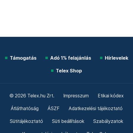
Támogatás
Adó 1% felajánlás
Hírlevelek
Telex Shop
© 2026 Telex.hu Zrt.
Impresszum
Etikai kódex
Átláthatóság
ÁSZF
Adatkezelési tájékoztató
Sütitájékoztató
Süti beállítások
Szabályzatok