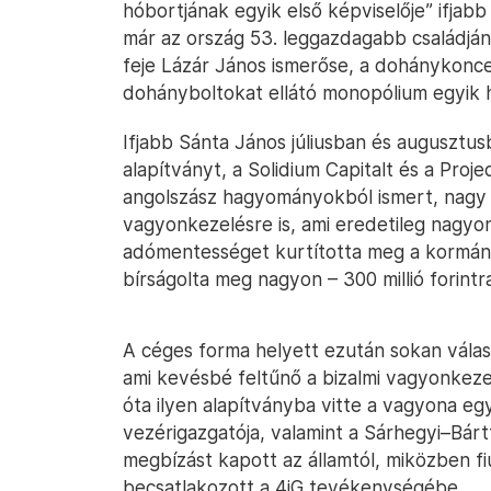
hóbortjának egyik első képviselője” ifjabb
már az ország 53. leggazdagabb családján
feje Lázár János ismerőse, a dohánykonc
dohányboltokat ellátó monopólium egyik has
Ifjabb Sánta János júliusban és augusztu
alapítványt, a Solidium Capitalt és a Proje
angolszász hagyományokból ismert, nagy 
vagyonkezelésre is, ami eredetileg nagyo
adómentességet kurtította meg a kormán
bírságolta meg nagyon – 300 millió forintr
A céges forma helyett ezután sokan válas
ami kevésbé feltűnő a bizalmi vagyonkezel
óta ilyen alapítványba vitte a vagyona eg
vezérigazgatója, valamint a Sárhegyi–Bártf
megbízást kapott az államtól, miközben fiu
becsatlakozott a 4iG tevékenységébe.