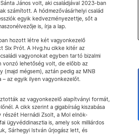
 Sánta János volt, aki családjával 2023-ban
ak számított. A hódmezővásárhelyi család
essziók egyik kedvezményezettje, sőt a
zonélvezője is, írja a lap.
sban hozott létre két vagyonkezelő
ct Six Prót. A Hvg.hu cikke kitér az
családi vagyonokat egyben tartó bizalmi
n vonzó lehetőség volt, de előbb az
y (majd mégsem), aztán pedig az MNB
a – az egyik ilyen vagyonkezelőt.
ztották az vagyonkezelő alapítványi formát,
őnél. A cikk szerint a gigabírság kiszabása
y részét Hernádi Zsolt, a Mol elnök-
ai ügyvéddinasztia is, amely sok milliárdos
k, Sárhegyi István űrjogász lett, és