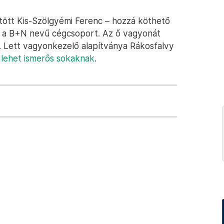
tött Kis-Szölgyémi Ferenc – hozzá köthető
a, a B+N nevű cégcsoport. Az ő vagyonát
. Lett vagyonkezelő alapítványa Rákosfalvy
 lehet ismerős sokaknak
.