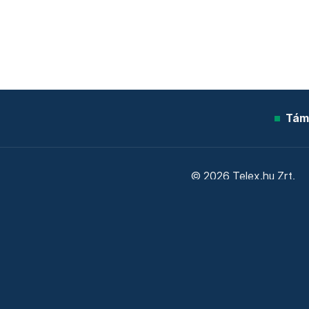
Tám
© 2026 Telex.hu Zrt.
Sütitájékoztató