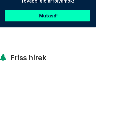
További élő árfolyamok!
Mutasd!
Friss hírek