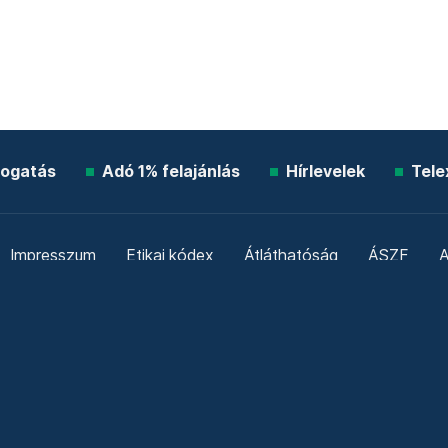
ogatás
Adó 1% felajánlás
Hírlevelek
Tele
Impresszum
Etikai kódex
Átláthatóság
ÁSZF
A
Süti beállítások
Szabályzatok
Kommentelési szabály