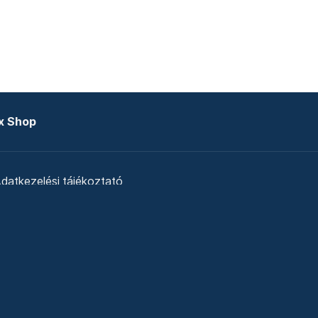
x Shop
datkezelési tájékoztató
zat
Telex Sales