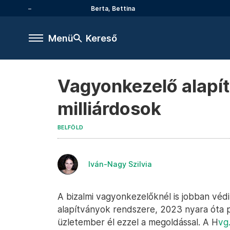
Berta, Bettina
Menü
Kereső
Vagyonkezelő alapít
milliárdosok
BELFÖLD
Iván-Nagy Szilvia
A bizalmi vagyonkezelőknél is jobban véd
alapítványok rendszere, 2023 nyara óta 
üzletember él ezzel a megoldással. A H
vg