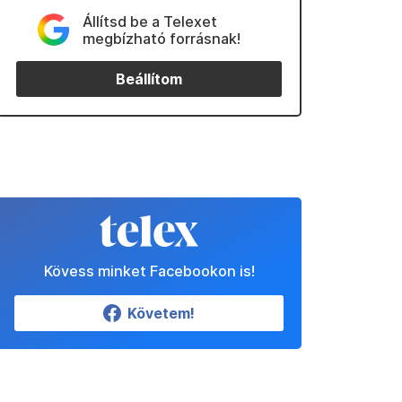
Állítsd be a Telexet
megbízható forrásnak!
Beállítom
Kövess minket Facebookon is!
Követem!