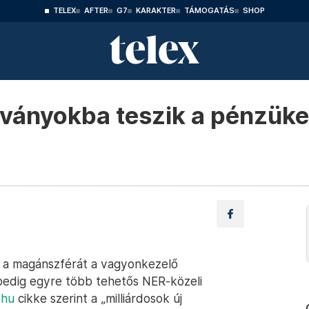
TELEX
AFTER
G7
KARAKTER
TÁMOGATÁS
SHOP
ványokba teszik a pénzüke
i a magánszférát a vagyonkezelő
pedig egyre több tehetős NER-közeli
.hu
cikke szerint a „milliárdosok új