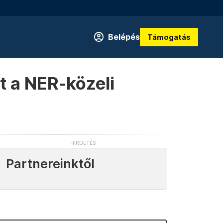
Belépés
Támogatás
t a NER-közeli
Partnereinktől