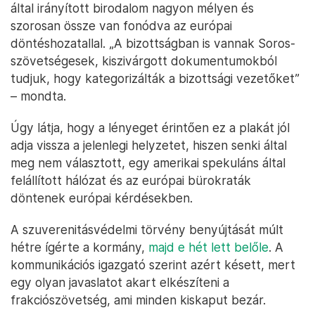
által irányított birodalom nagyon mélyen és
szorosan össze van fonódva az európai
döntéshozatallal. „A bizottságban is vannak Soros-
szövetségesek, kiszivárgott dokumentumokból
tudjuk, hogy kategorizálták a bizottsági vezetőket”
– mondta.
Úgy látja, hogy a lényeget érintően ez a plakát jól
adja vissza a jelenlegi helyzetet, hiszen senki által
meg nem választott, egy amerikai spekuláns által
felállított hálózat és az európai bürokraták
döntenek európai kérdésekben.
A szuverenitásvédelmi törvény benyújtását múlt
hétre ígérte a kormány,
majd e hét lett belőle
. A
kommunikációs igazgató szerint azért késett, mert
egy olyan javaslatot akart elkészíteni a
frakciószövetség, ami minden kiskaput bezár.