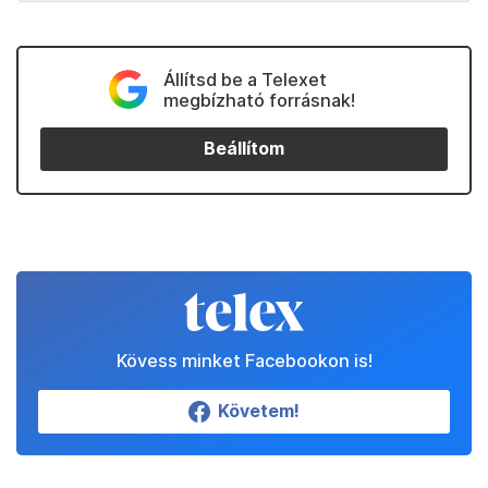
Állítsd be a Telexet
megbízható forrásnak!
Beállítom
Kövess minket Facebookon is!
Követem!