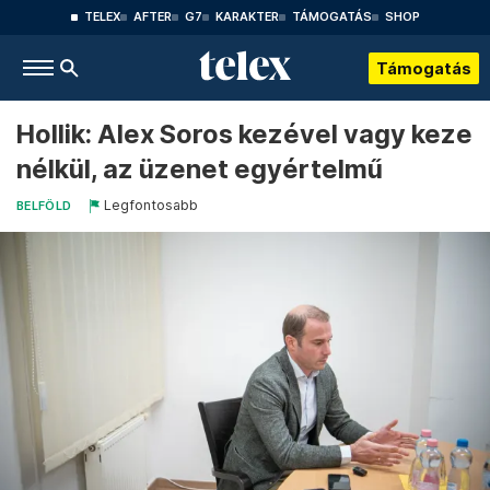
TELEX
AFTER
G7
KARAKTER
TÁMOGATÁS
SHOP
Támogatás
Hollik: Alex Soros kezével vagy keze
nélkül, az üzenet egyértelmű
Legfontosabb
BELFÖLD