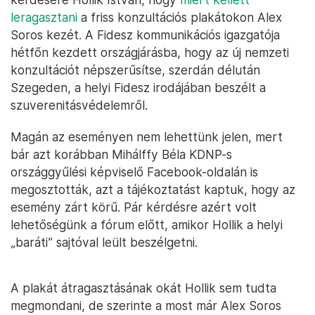
leragasztani
a friss konzultációs plakátokon Alex
Soros kezét. A Fidesz kommunikációs igazgatója
hétfőn kezdett országjárásba, hogy az új nemzeti
konzultációt népszerűsítse, szerdán délután
Szegeden, a helyi Fidesz irodájában beszélt a
szuverenitásvédelemről.
Magán az eseményen nem lehettünk jelen, mert
bár azt korábban Mihálffy Béla KDNP-s
országgyűlési képviselő Facebook-oldalán is
megosztották, azt a tájékoztatást kaptuk, hogy az
esemény zárt körű. Pár kérdésre azért volt
lehetőségünk a fórum előtt, amikor Hollik a helyi
„baráti” sajtóval leült beszélgetni.
A plakát átragasztásának okát Hollik sem tudta
megmondani, de szerinte a most már Alex Soros