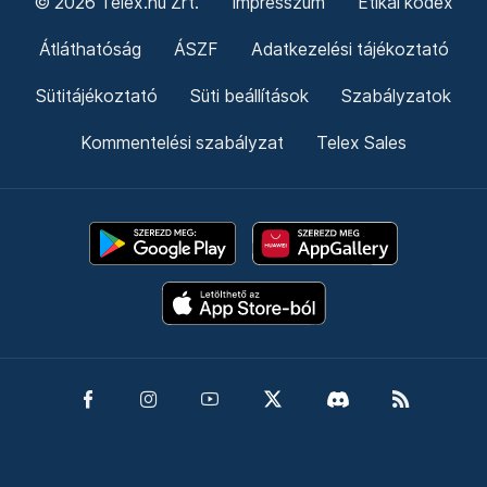
© 2026 Telex.hu Zrt.
Impresszum
Etikai kódex
Átláthatóság
ÁSZF
Adatkezelési tájékoztató
Sütitájékoztató
Süti beállítások
Szabályzatok
Kommentelési szabályzat
Telex Sales