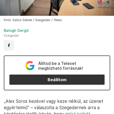
Fotó: Szűcs Dániel / Szegeder / Telex
Balogh Gergő
Szegeder
Állítsd be a Telexet
megbízható forrásnak!
Beállítom
„Alex Soros kezével vagy keze nélkül, az üzenet
egyértelmű” – válaszolta a Szegedernek arra a
kérdésére Hollik István, hogy
miért kellett