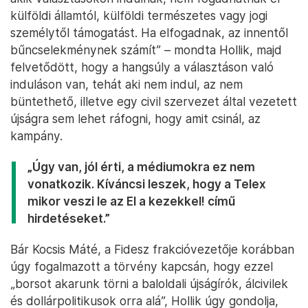
külföldi államtól, külföldi természetes vagy jogi
személytől támogatást. Ha elfogadnak, az innentől
bűncselekménynek számít” – mondta Hollik, majd
felvetődött, hogy a hangsúly a választáson való
induláson van, tehát aki nem indul, az nem
büntethető, illetve egy civil szervezet által vezetett
újságra sem lehet ráfogni, hogy amit csinál, az
kampány.
„Úgy van, jól érti, a médiumokra ez nem
vonatkozik. Kíváncsi leszek, hogy a Telex
mikor veszi le az
El a kezekkel!
című
hirdetéseket.”
Bár Kocsis Máté, a Fidesz frakcióvezetője korábban
úgy fogalmazott a törvény kapcsán, hogy ezzel
„borsot akarunk törni a baloldali újságírók, álcivilek
és dollárpolitikusok orra alá”, Hollik úgy gondolja,