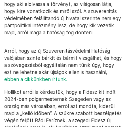
hogy aki elolvassa a törvényt, az világosan látja,
hogy kire vonatkozik és miről szól. A szuverenitás
védelmében felállítandó új hivatal szerinte nem egy
pártpolitikai intézmény lesz, de hogy kik vezetik
majd, arról maga a hatóság fog dönteni.
Arról, hogy az új Szuverenitásvédelmi Hatóság
valójában szinte bárkit és bármit vizsgálhat, és hogy
a szövegezésből egyáltalán nem tűnik úgy, hogy
ezt ne lehetne akár újságok ellen is használni,
ebben a cikkünkben írtunk.
Hollikot arról is kérdeztük, hogy a Fidesz kit indít
2024-ben polgármesternek Szegeden vagy az
ország más városaiban, erről azt mondta, kiderül
majd a „kellő időben”. A szűkre szabott beszélgetés
végén feljött Rádi Feríznek, a szegedi Fidesz új