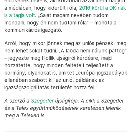
elnökének neve is, aki korábban azzal ment nagyot
a médiában, hogy kiderült róla,
2016 körül a DK-nak
is a tagja volt
. „Saját magam nevében tudom
mondani, hogy én nem tudtam róla” – mondta a
kommunikációs igazgató.
Arról, hogy mikor jönnek meg az uniós pénzek, még
nem lehet sokat tudni. „A labda nem nálunk pattog”
– jegyezte meg Hollik újságírói kérdésre, majd
hozzátette, hogy minden feltételt teljesített a
kormány, olyanokat is, amiket „európai jogszabályok
ellenében szabott ki” az unió, példának az
igazságszolgáltatás területét hozta fel.
A szerző a
Szegeder
újságírója. A cikk a Szegeder
és a Telex együttműködésének keretében jelenik
meg a Telexen is.