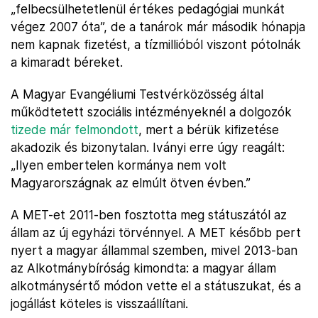
„felbecsülhetetlenül értékes pedagógiai munkát
végez 2007 óta”, de a tanárok már második hónapja
nem kapnak fizetést, a tízmillióból viszont pótolnák
a kimaradt béreket.
A Magyar Evangéliumi Testvérközösség által
működtetett szociális intézményeknél a dolgozók
tizede már felmondott
, mert a bérük kifizetése
akadozik és bizonytalan. Iványi erre úgy reagált:
„Ilyen embertelen kormánya nem volt
Magyarországnak az elmúlt ötven évben.”
A MET-et 2011-ben fosztotta meg státuszától az
állam az új egyházi törvénnyel. A MET később pert
nyert a magyar állammal szemben, mivel 2013-ban
az Alkotmánybíróság kimondta: a magyar állam
alkotmánysértő módon vette el a státuszukat, és a
jogállást köteles is visszaállítani.