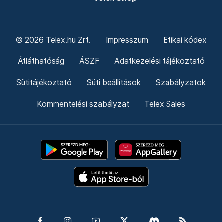
© 2026 Telex.hu Zrt.
Impresszum
Etikai kódex
Átláthatóság
ÁSZF
Adatkezelési tájékoztató
Sütitájékoztató
Süti beállítások
Szabályzatok
Kommentelési szabályzat
Telex Sales