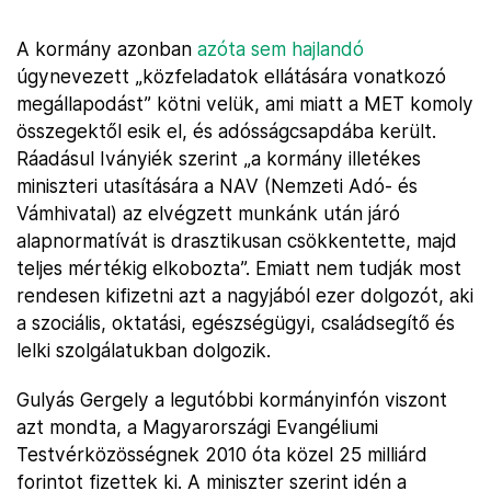
A kormány azonban
azóta sem hajlandó
úgynevezett „közfeladatok ellátására vonatkozó
megállapodást” kötni velük, ami miatt a MET komoly
összegektől esik el, és adósságcsapdába került.
Ráadásul Iványiék szerint „a kormány illetékes
miniszteri utasítására a NAV (Nemzeti Adó- és
Vámhivatal) az elvégzett munkánk után járó
alapnormatívát is drasztikusan csökkentette, majd
teljes mértékig elkobozta”. Emiatt nem tudják most
rendesen kifizetni azt a nagyjából ezer dolgozót, aki
a szociális, oktatási, egészségügyi, családsegítő és
lelki szolgálatukban dolgozik.
Gulyás Gergely a legutóbbi kormányinfón viszont
azt mondta, a Magyarországi Evangéliumi
Testvérközösségnek 2010 óta közel 25 milliárd
forintot fizettek ki. A miniszter szerint idén a