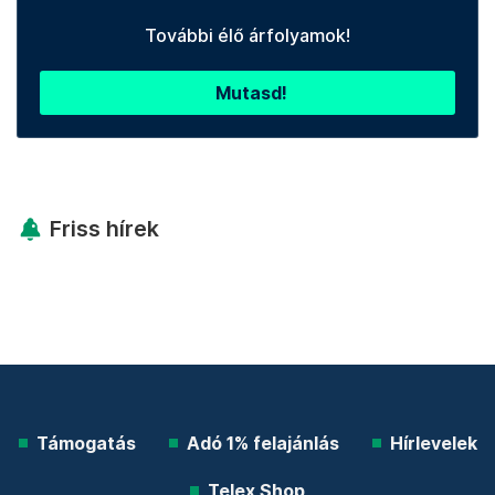
További élő árfolyamok!
Mutasd!
Friss hírek
Támogatás
Adó 1% felajánlás
Hírlevelek
Telex Shop