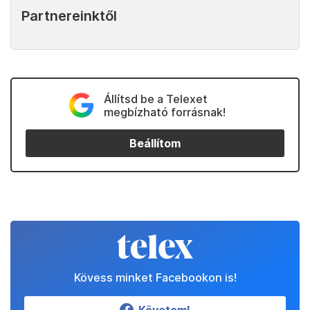
Partnereinktől
Állítsd be a Telexet
megbízható forrásnak!
Beállítom
Kövess minket Facebookon is!