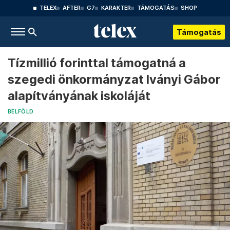
TELEX
AFTER
G7
KARAKTER
TÁMOGATÁS
SHOP
Támogatás
Tízmillió forinttal támogatná a
szegedi önkormányzat Iványi Gábor
alapítványának iskoláját
BELFÖLD