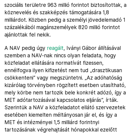
szociális területre 963 millió forintot biztosítottak, a
köznevelés és szakképzés támogatására 1,8
milliárdot. Közben pedig a személyi jövedelemadó 1
százalékából magánszemélyek 820 millió forintot
ajánlottak fel nekik.
A NAV pedig úgy
reagált
, Iványi Gábor állításával
szemben a NAV-nak nincs olyan feladata, hogy
közfeladat ellátására normatívát fizessen,
ennélfogva ilyen kifizetést nem tud „drasztikusan
csökkenteni” vagy megszüntetni. „Az adóhatóság
kizárólag törvényben rögzített esetben utasítható,
mely körbe nem tartozik bele konkrét adózó, így a
MET adótartozásával kapcsolatos eljárás”, írták.
Szerintük a NAV a közfeladatot ellátó szervezetek
esetében kiemelten méltányosan jár el, és így a
MET és intézményei 1,5 milliárd forintnyi
tartozásának végrehajtását hónapokkal ezelőtt