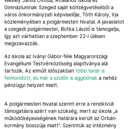
Wesley János Óvoda, Általános Iskola és
Gimnáziumnak Szeged saját költségvetéséből a
város önkormányzati képviselője, Tóth Károly, írja
közleményében a polgármesteri hivatal. A javaslatot
a szegedi polgármester, Botka László is támogatja,
így azt várhatóan a szeptember 22-i ülésen
megszavazzák.
Az iskola az Iványi Gábor-féle Magyarországi
Evangéliumi Testvérközösség alapítványa alá
tartozik. Az elmúlt időszakban
több tanár is
felmondott, és már a szülők is aggódnak
a nehéz
pénzügyi helyzet miatt.
A polgármesteri hivatal szerint erre a rendkívüli
támogatásra azért van szükség, mert az iskola „a
működőképességének határára került az Orbán-
kormány bosszúja miatt”. Szerintük az intézmény