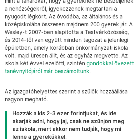
mint a tanárokat, hogy a gyereknek ne beszéljenek
a nehézségekről, igyekezzenek megtartani a
nyugodt légkört. Az óvodába, az általános és a
középiskolába összesen majdnem 200 gyerek jár. A
Wesley-t 2007-ben alapította a Testvérközösség,
és 2014-től van együtt minden tagozat a jelenlegi
épületben, amely korábban önkormányzati iskola
volt, majd üresen állt, és az egyház megvette. Az
iskola két évvel ezelőtti, szintén
gondokkal övezett
tanévnyitójáról már beszámoltunk
.
Az igazgatóhelyettes szerint a szülők hozzáállása
nagyon megható.
Hozzák a kis 2-3 ezer forintjukat, és ide
akarják adni, hogy jaj, csak ne szűnjön meg
az iskola, mert akkor nem tudják, hogy mi
lenne a gyerekükkel.