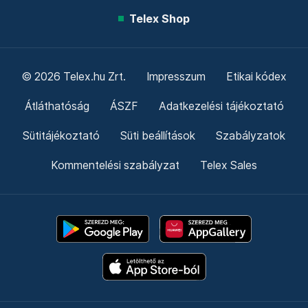
Telex Shop
© 2026 Telex.hu Zrt.
Impresszum
Etikai kódex
Átláthatóság
ÁSZF
Adatkezelési tájékoztató
Sütitájékoztató
Süti beállítások
Szabályzatok
Kommentelési szabályzat
Telex Sales