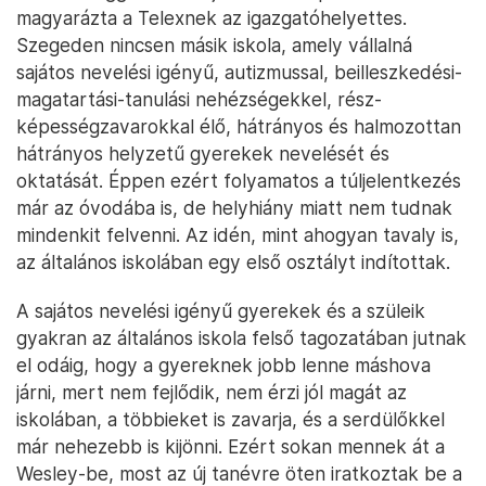
magyarázta a Telexnek az igazgatóhelyettes.
Szegeden nincsen másik iskola, amely vállalná
sajátos nevelési igényű, autizmussal, beilleszkedési-
magatartási-tanulási nehézségekkel, rész-
képességzavarokkal élő, hátrányos és halmozottan
hátrányos helyzetű gyerekek nevelését és
oktatását. Éppen ezért folyamatos a túljelentkezés
már az óvodába is, de helyhiány miatt nem tudnak
mindenkit felvenni. Az idén, mint ahogyan tavaly is,
az általános iskolában egy első osztályt indítottak.
A sajátos nevelési igényű gyerekek és a szüleik
gyakran az általános iskola felső tagozatában jutnak
el odáig, hogy a gyereknek jobb lenne máshova
járni, mert nem fejlődik, nem érzi jól magát az
iskolában, a többieket is zavarja, és a serdülőkkel
már nehezebb is kijönni. Ezért sokan mennek át a
Wesley-be, most az új tanévre öten iratkoztak be a