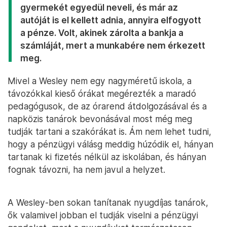
gyermekét egyedül neveli, és már az
autóját is el kellett adnia, annyira elfogyott
a pénze. Volt, akinek zárolta a bankja a
számláját, mert a munkabére nem érkezett
meg.
Mivel a Wesley nem egy nagyméretű iskola, a
távozókkal kieső órákat megérezték a maradó
pedagógusok, de az órarend átdolgozásával és a
napközis tanárok bevonásával most még meg
tudják tartani a szakórákat is. Ám nem lehet tudni,
hogy a pénzügyi válásg meddig húzódik el, hányan
tartanak ki fizetés nélkül az iskolában, és hányan
fognak távozni, ha nem javul a helyzet.
A Wesley-ben sokan tanítanak nyugdíjas tanárok,
ők valamivel jobban el tudják viselni a pénzügyi