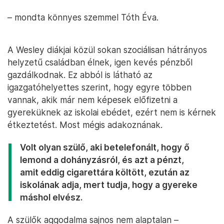
– mondta könnyes szemmel Tóth Éva.
A Wesley diákjai közül sokan szociálisan hátrányos
helyzetű családban élnek, igen kevés pénzből
gazdálkodnak. Ez abból is látható az
igazgatóhelyettes szerint, hogy egyre többen
vannak, akik már nem képesek előfizetni a
gyereküknek az iskolai ebédet, ezért nem is kérnek
étkeztetést. Most mégis adakoznának.
Volt olyan szülő, aki betelefonált, hogy ő
lemond a dohányzásról, és azt a pénzt,
amit eddig cigarettára költött, ezután az
iskolának adja, mert tudja, hogy a gyereke
máshol elvész.
A szülők aggodalma sajnos nem alaptalan –