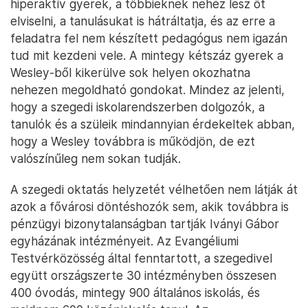
hiperaktív gyerek, a többieknek nehéz lesz őt
elviselni, a tanulásukat is hátráltatja, és az erre a
feladatra fel nem készített pedagógus nem igazán
tud mit kezdeni vele. A mintegy kétszáz gyerek a
Wesley-ből kikerülve sok helyen okozhatna
nehezen megoldható gondokat. Mindez az jelenti,
hogy a szegedi iskolarendszerben dolgozók, a
tanulók és a szüleik mindannyian érdekeltek abban,
hogy a Wesley továbbra is működjön, de ezt
valószínűleg nem sokan tudják.
A szegedi oktatás helyzetét vélhetően nem látják át
azok a fővárosi döntéshozók sem, akik továbbra is
pénzügyi bizonytalanságban tartják Iványi Gábor
egyházának intézményeit. Az Evangéliumi
Testvérközösség által fenntartott, a szegedivel
együtt országszerte 30 intézményben összesen
400 óvodás, mintegy 900 általános iskolás, és