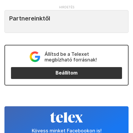
Partnereinktől
Állítsd be a Telexet
megbízható forrásnak!
Beállítom
Kövess minket Facebookon is!