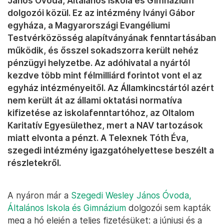
János Óvoda, Általános Iskola és Gimnázium
dolgozói közül. Ez az intézmény Iványi Gábor
egyháza, a Magyarországi Evangéliumi
Testvérközösség alapítványának fenntartásában
működik, és ősszel sokadszorra került nehéz
pénzügyi helyzetbe. Az adóhivatal a nyártól
kezdve több mint félmilliárd forintot vont el az
egyház intézményeitől. Az Államkincstártól azért
nem került át az állami oktatási normatíva
kifizetése az iskolafenntartóhoz, az Oltalom
Karitatív Egyesülethez, mert a NAV tartozások
miatt elvonta a pénzt. A Telexnek Tóth Éva,
szegedi intézmény igazgatóhelyettese beszélt a
részletekről.
A nyáron már a
Szegedi Wesley János Óvoda,
Általános Iskola és Gimnázium
dolgozói sem kapták
meg a hó elején a teljes fizetésüket: a júniusi és a