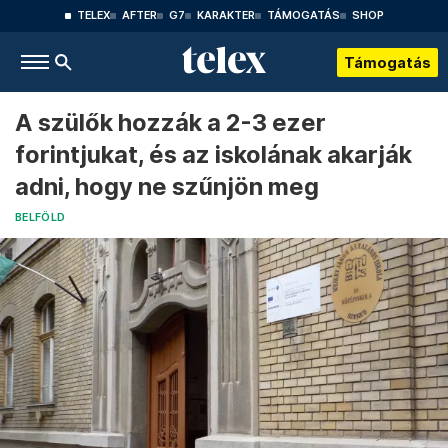
TELEX
AFTER
G7
KARAKTER
TÁMOGATÁS
SHOP
Támogatás
A szülők hozzák a 2-3 ezer
forintjukat, és az iskolának akarják
adni, hogy ne szűnjön meg
BELFÖLD