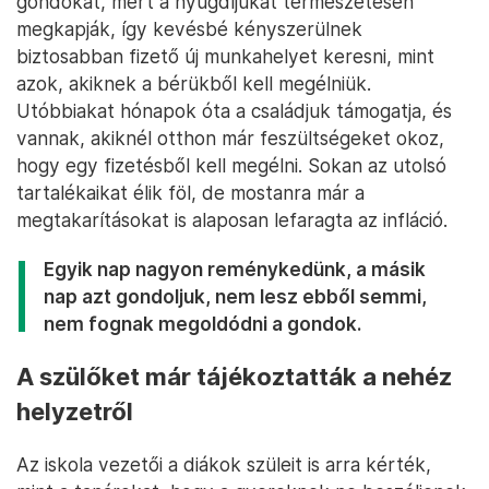
gondokat, mert a nyugdíjukat természetesen
megkapják, így kevésbé kényszerülnek
biztosabban fizető új munkahelyet keresni, mint
azok, akiknek a bérükből kell megélniük.
Utóbbiakat hónapok óta a családjuk támogatja, és
vannak, akiknél otthon már feszültségeket okoz,
hogy egy fizetésből kell megélni. Sokan az utolsó
tartalékaikat élik föl, de mostanra már a
megtakarításokat is alaposan lefaragta az infláció.
Egyik nap nagyon reménykedünk, a másik
nap azt gondoljuk, nem lesz ebből semmi,
nem fognak megoldódni a gondok.
A szülőket már tájékoztatták a nehéz
helyzetről
Az iskola vezetői a diákok szüleit is arra kérték,