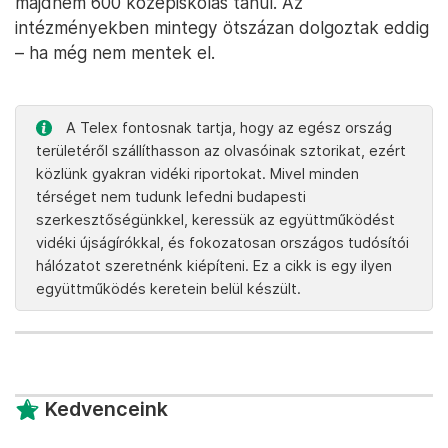
majdnem 600 középiskolás tanul. Az
intézményekben mintegy ötszázan dolgoztak eddig
– ha még nem mentek el.
A Telex fontosnak tartja, hogy az egész ország
területéről szállíthasson az olvasóinak sztorikat, ezért
közlünk gyakran vidéki riportokat. Mivel minden
térséget nem tudunk lefedni budapesti
szerkesztőségünkkel, keressük az együttműködést
vidéki újságírókkal, és fokozatosan országos tudósítói
hálózatot szeretnénk kiépíteni. Ez a cikk is egy ilyen
együttműködés keretein belül készült.
Kedvenceink