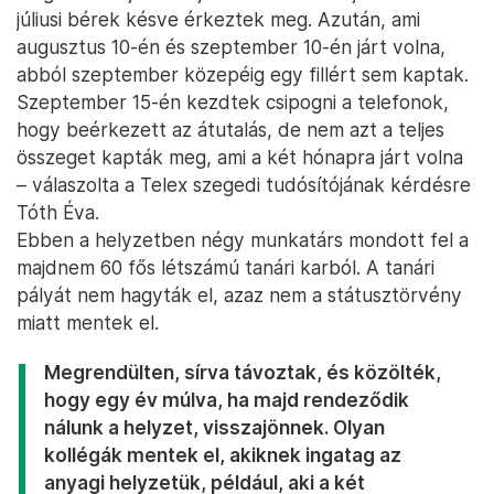
júliusi bérek késve érkeztek meg. Azután, ami
augusztus 10-én és szeptember 10-én járt volna,
abból szeptember közepéig egy fillért sem kaptak.
Szeptember 15-én kezdtek csipogni a telefonok,
hogy beérkezett az átutalás, de nem azt a teljes
összeget kapták meg, ami a két hónapra járt volna
– válaszolta a Telex szegedi tudósítójának kérdésre
Tóth Éva.
Ebben a helyzetben négy munkatárs mondott fel a
majdnem 60 fős létszámú tanári karból. A tanári
pályát nem hagyták el, azaz nem a státusztörvény
miatt mentek el.
Megrendülten, sírva távoztak, és közölték,
hogy egy év múlva, ha majd rendeződik
nálunk a helyzet, visszajönnek. Olyan
kollégák mentek el, akiknek ingatag az
anyagi helyzetük, például, aki a két