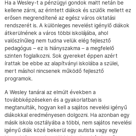
Ha a Wesley-t a pénzügyi gondok maitt netán be
kellene zárni, az érintett diákok és szülők mellett ez
erősen megrendítené az egész város oktatási
rendszerét is. A különleges nevelést igénylő diákok
átkerülnének a város többi iskolájába, ahol
valószínűleg nem tudna velük elég fejlesztő
pedagógus – ez is hiányszakma – a megfelelő
szinten foglalkozni. Sok gyereket éppen azért
írattak be ebbe az alapítványi iskolába a szülei,
mert máshol nincsenek működő fejlesztő
programok.
A Wesley tanárai az elmúlt években a
továbbképzéseken és a gyakorlatban is
megtanulták, hogyan kell a sajátos nevelési igényű
diákokkal eredményesen dolgozni. Ha azonban egy
másik iskola osztályába a többi, nem sajátos nevelési
igényű diák közé bekerül egy autista vagy egy