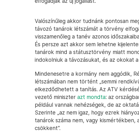
elfogadják az új jogállást.
Valószínűleg akkor tudnánk pontosan me
távozó tanárok létszámát a törvény elfo
visszamenőleg a tanév azonos időszakaib
És persze azt akkor sem lehetne kijelente
tanárok mind a státusztörvény miatt mond
indokolniuk a távozásukat, és az okokat a
Mindenesetre a kormány nem aggódik, Rétv
létszámában nem történt „semmi rendkívül
elkezdődhetett a tanítás. Az ATV kérdés
vezető miniszter
azt mondta
: az országba
például vannak nehézségek, de az oktatás
Szerinte „az nem igaz, hogy ezrek hiány
tanárok száma nem, vagy kismértékben,
csökkent”.