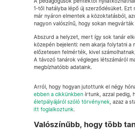
A pedagógusok péntektől nyilatkozhatnak a
1-től hatályba lépő új szerződésüket. Ez
már nyáron elmentek a közoktatásból, azo
nagyon valószínű, hogy sokan megvárták 
Abszurd a helyzet, mert így sok tanár el
közepén bejelenti: nem akarja folytatni a
előzetesen felmérték, kivel számolhatnak, 
A távozó tanárok végleges létszámáról m
megbízhatóbb adataink.
Arról, hogy hogyan jutottunk el négy hón
ebben a cikkünkben
írtunk, azzal pedig,
életpályájáról szóló törvénynek
, azaz a s
itt foglalkoztunk
.
Valószínűbb, hogy több ta