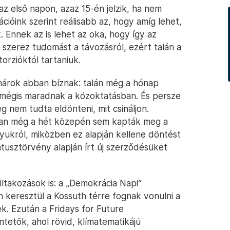
z első napon, azaz 15-én jelzik, ha nem
mációink szerint reálisabb az, hogy amíg lehet,
 Ennek az is lehet az oka, hogy így az
 szerez tudomást a távozásról, ezért talán a
orzióktól tartaniuk.
anárok abban bíznak: talán még a hónap
t mégis maradnak a közoktatásban. És persze
g nem tudta eldönteni, mit csináljon.
ában még a hét közepén sem kapták meg a
yukról, miközben ez alapján kellene döntést
tusztörvény alapján írt új szerződésüket
iltakozások is: a „Demokrácia Napi”
n keresztül a Kossuth térre fognak vonulni a
k. Ezután a Fridays for Future
etők, ahol rövid, klímatematikájú