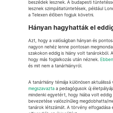
beszédek lesznek. A budapesti tüntetésse
lesznek szimpátiatüntetések, például Lon
a Telexen élőben fogjuk követni.
Hányan hagyhatták el eddi
Azt, hogy a valóságban hányan és pontosa
nagyon nehéz lenne pontosan megmondani
szakokon eddig is hiány volt tanárokból. 
hogy más foglalkozás után néznek.
Ebben
és mit nem a tanárhiányról.
A tanárhiány témája különösen aktuálissá v
megszavazta
a pedagógusok új életpályájá
mindenki egyetért, hogy hiába volt eddig 
bevezetése valószínűleg megdobhatta/me
tanárok létszámát. A törvény elfogadása 