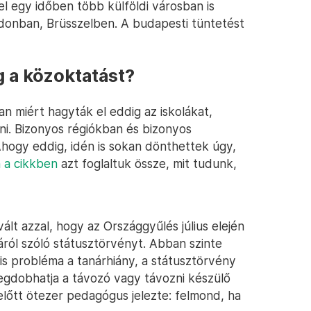
l egy időben több külföldi városban is
donban, Brüsszelben. A budapesti tüntetést
g a közoktatást?
n miért hagyták el eddig az iskolákat,
. Bizonyos régiókban és bizonyos
Ahogy eddig, idén is sokan dönthettek úgy,
 a cikkben
azt foglaltuk össze, mit tudunk,
ált azzal, hogy az Országgyűlés július elején
ról szóló státusztörvényt. Abban szinte
is probléma a tanárhiány, a státusztörvény
gdobhatja a távozó vagy távozni készülő
előtt ötezer pedagógus jelezte: felmond, ha