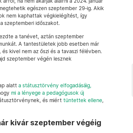
rról, ha nem akarják aláírni a 2024. január
t megtehetik egészen szeptember 29-ig. Akik
k nem kaphattak végkielégítést, így
a szeptemberi időszakot.
kezdte a tanévet, aztán szeptember
 munkát. A tantestületek jobb esetben már
és kivel nem az őszi és a tavaszi félévben.
ajd szeptember végén lesznek
ap alatt
a státusztörvény elfogadásáig,
 hogy
mi a lényege a pedagógusok új
tátusztörvénynek, és miért
tüntettek ellene
,
nár kivár szeptember végéig