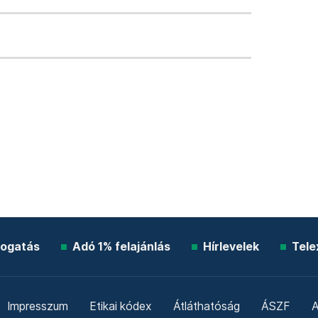
ogatás
Adó 1% felajánlás
Hírlevelek
Tele
Impresszum
Etikai kódex
Átláthatóság
ÁSZF
A