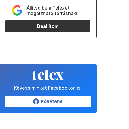
Állítsd be a Telexet
megbízható forrásnak!
Beállítom
Kövess minket Facebookon is!
Követem!