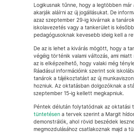
Logikusnak tűnne, hogy a legtöbben már a
akarják aláírni az új jogállásukat. De infor
azaz szeptember 29-ig kivárnak a tanárok.
iskolavezetés vagy a tankerület is később
pedagógusoknak kevesebb ideig kell a ret
De az is lehet a kivárás mögött, hogy a t
végéig történik valami változás, ami miat
az is elképzelhető, hogy valaki még tényle
Ráadásul információink szerint sok iskol
tanárok a tájékoztatást az új munkaviszon
hozniuk. Az oktatásban dolgozóknak a stá
szeptember 15-ig kellett megkapniuk.
Péntek délután folytatódnak az oktatási t
tüntetésen
a tervek szerint a Margit hído
demonstrálók, ahol rövid beszédek leszne
megmozdulásához csatlakoznak majd a tünt