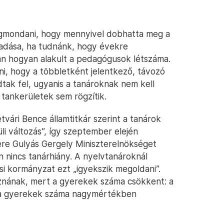
gmondani, hogy mennyivel dobhatta meg a
gadása, ha tudnánk, hogy évekre
an hogyan alakult a pedagógusok létszáma.
ni, hogy a többletként jelentkező, távozó
tak fel, ugyanis a tanároknak nem kell
 tankerületek sem rögzítik.
ári Bence államtitkár szerint a tanárok
i változás”, így szeptember elején
ére Gulyás Gergely Miniszterelnökséget
n nincs tanárhiány. A nyelvtanároknál
i kormányzat ezt „igyekszik megoldani”.
oznának, mert a gyerekek száma csökkent: a
 a gyerekek száma nagymértékben