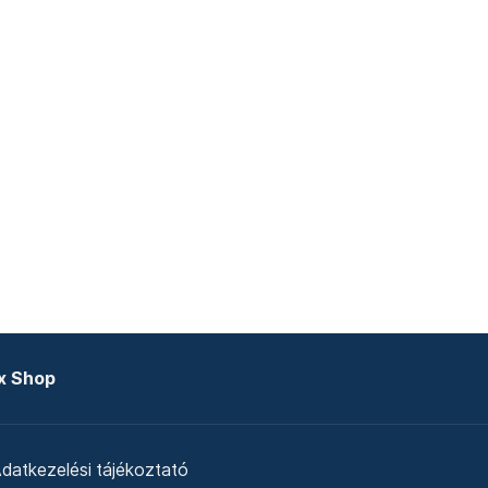
x Shop
datkezelési tájékoztató