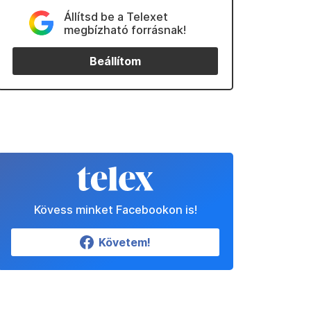
Állítsd be a Telexet
megbízható forrásnak!
Beállítom
Kövess minket Facebookon is!
Követem!