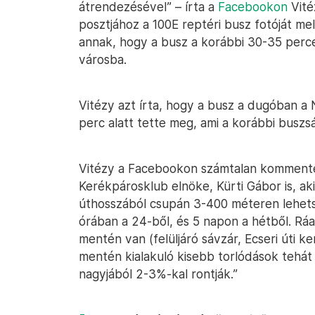
átrendezésével” – írta a
Facebookon
Vité
posztjához a 100E reptéri busz fotóját mel
annak, hogy a busz a korábbi 30-35 perce
városba.
Vitézy azt írta, hogy a busz a dugóban a 
perc alatt tette meg, ami a korábbi buszsá
Vitézy a Facebookon számtalan kommente
Kerékpárosklub elnöke, Kürti Gábor is, aki
úthosszából csupán 3-400 méteren lehetsé
órában a 24-ből, és 5 napon a hétből. Rá
mentén van (felüljáró sávzár, Ecseri úti k
mentén kialakuló kisebb torlódások tehát
nagyjából 2-3%-kal rontják.”