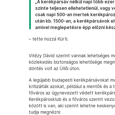
„A kerékpársáv nélkül napi több ez
szinte teljesen ellehetetlenül, vagy v
csak napi 500-an mertek kerékpározn
után kb. 1500-an, a kerékpársávok e
amivel meglepetésre épp előzni kész
– tette hozzá Kürti.
Vitézy Dávid szerint vannak lehetséges 
közlekedés biztonságos lehetősége megm
döntés volt az Üllői úton.
A legújabb budapesti kerékpársávokat m
kritizálták azokat, például a mentők és a t
főváros az úgynevezett védett kerékpárs
Kerékpárosklub és a főváros szerint viszo
között is van, aki szerint lehetne keskenye
tudja megnézni: