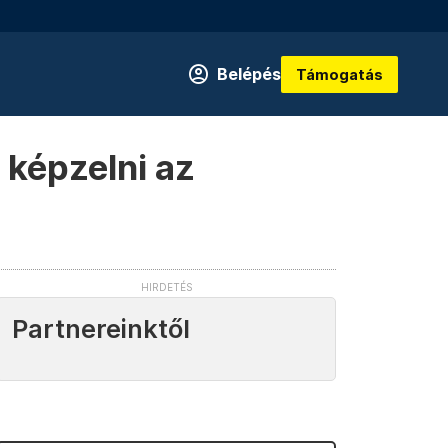
Belépés
Támogatás
 képzelni az
Partnereinktől