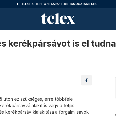
TELEX
AFTER
G7
KARAKTER
TÁMOGATÁS
SHOP
s kerékpársávot is el tudna
ői úton ez szükséges, erre többféle
kerékpársávvá alakítás vagy a teljes
és kerékpársáv kialakítása a forgalmi sávok