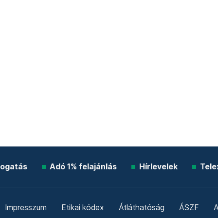
ogatás
Adó 1% felajánlás
Hírlevelek
Tele
Impresszum
Etikai kódex
Átláthatóság
ÁSZF
A