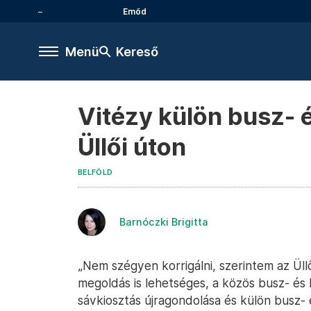
Emőd
Menü
Kereső
Vitézy külön busz- é
Üllői úton
BELFÖLD
Barnóczki Brigitta
„Nem szégyen korrigálni, szerintem az Üll
megoldás is lehetséges, a közös busz- és 
sávkiosztás újragondolása és külön busz- 