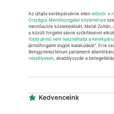
Az újfajta kerékpársávok ellen
először a 
Országos Mentőszolgálat közleménye
szer
mentőautók közlekedését. Metál Zoltán, 
a közúti forgalmi sávok szűkítésével elkül
többi jármű nem használhatja a kerékpáru
járműforgalmi dugók kialakulását”. Erre cs
Belügyminisztérium parlamenti államtitkára
veszélyesek
, akadályozzák a betegellátá
Kedvenceink