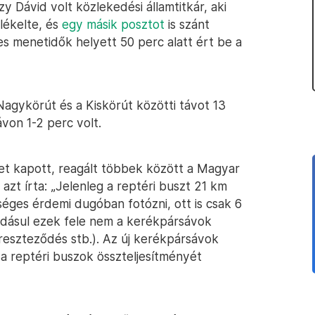
zy Dávid volt közlekedési államtitkár, aki
lékelte, és
egy másik posztot
is szánt
s menetidők helyett 50 perc alatt ért be a
Nagykörút és a Kiskörút közötti távot 13
von 1-2 perc volt.
t kapott, reagált többek között a Magyar
 azt írta: „Jelenleg a reptéri buszt 21 km
ges érdemi dugóban fotózni, ott is csak 6
adásul ezek fele nem a kerékpársávok
ereszteződés stb.). Az új kerékpársávok
 a reptéri buszok összteljesítményét