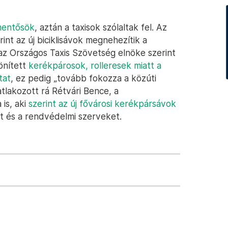
mentősök
, aztán a taxisok szólaltak fel. Az
int az új biciklisávok megnehezítik a
az Országos Taxis Szövetség elnöke szerint
önített
kerékpárosok, rolleresek miatt a
tat
, ez pedig „tovább fokozza a közúti
atlakozott rá Rétvári Bence, a
 is, aki
szerint az új fővárosi kerékpársávok
st és a rendvédelmi szerveket.