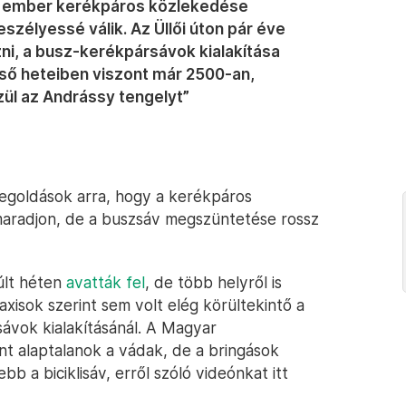
er ember kerékpáros közlekedése
eszélyessé válik. Az Üllői úton pár éve
i, a busz-kerékpársávok kialakítása
lső heteiben viszont már 2500-an,
ül az Andrássy tengelyt”
megoldások arra, hogy a kerékpáros
aradjon, de a buszsáv megszüntetése rossz
últ héten
avatták fel
, de több helyről is
axisok szerint sem volt elég körültekintő a
ávok kialakításánál. A Magyar
nt alaptalanok a vádak, de a bringások
bb a biciklisáv, erről szóló videónkat itt