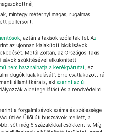
megszokottnál;
ptak, mintegy méternyi magas, rugalmas
tt pollersort.
mentősök
, aztán a taxisok szólaltak fel. A
z
int az újonnan kialakított biciklisávok
kedését. Metál Zoltán, az Országos Taxis
i sávok szűkítésével elkülönített
ármű nem használhatja a kerékpárutat
, ez
lmi dugók kialakulását”. Erre csatlakozott rá
enti államtitkára is, aki
szerint az új
dályozzák a betegellátást és a rendvédelmi
erint a forgalmi sávok száma és szélessége
i úti és Üllői úti buszsávok mellett, a
bb, sőt még 6 százalékkal csökkent is. Míg