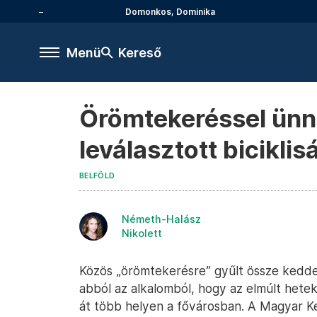
Domonkos, Dominika
Menü
Kereső
Örömtekeréssel ünne
leválasztott biciklis
BELFÖLD
Németh-Halász
Nikolett
Közös „örömtekerésre” gyűlt össze kedde
abból az alkalomból, hogy az elmúlt hetek
át több helyen a fővárosban. A Magyar K