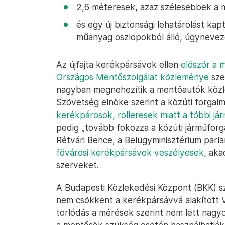
2,6 méteresek, azaz szélesebbek a 
és egy új biztonsági lehatárolást ka
műanyag oszlopokból álló, úgyneveze
Az újfajta kerékpársávok ellen
először a 
Országos Mentőszolgálat közleménye
szer
nagyban megnehezítik a mentőautók közle
Szövetség elnöke szerint a közúti forgalm
kerékpárosok, rolleresek miatt a többi j
pedig „tovább fokozza a közúti járműforga
Rétvári Bence, a Belügyminisztérium parlam
fővárosi kerékpársávok veszélyesek
, aka
szerveket.
A Budapesti Közlekedési Központ (BKK) sz
nem csökkent a kerékpársávvá alakított Vác
torlódás a mérések szerint nem lett nagyo