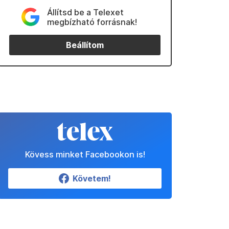
Állítsd be a Telexet
megbízható forrásnak!
Beállítom
Kövess minket Facebookon is!
Követem!