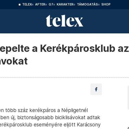
TELEX
AFTER
G7
KARAKTER
TÁMOGATÁS
SHOP
pelte a Kerékpárosklub az ú
ávokat
n több száz kerékpáros a Népligetnél
ben új, biztonságosabb biciklisávokat adtak
erékpárosklub eseményére eljött Karácsony