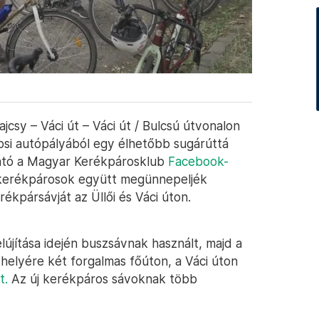
ajcsy – Váci út – Váci út / Bulcsú útvonalon
rosi autópályából egy élhetőbb sugárúttá
asható a Magyar Kerékpárosklub
Facebook-
 kerékpárosok együtt megünnepeljék
rékpársávját az Üllői és Váci úton.
újítása idején buszsávnak használt, majd a
helyére két forgalmas főúton, a Váci úton
t.
Az új kerékpáros sávoknak több