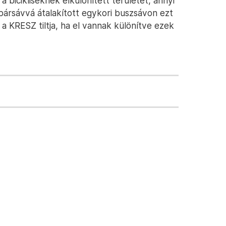
 bicikliseknek elkülönített területet, annyi
pársávvá átalakított egykori buszsávon ezt
 KRESZ tiltja, ha el vannak különítve ezek