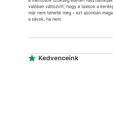
a mentősök szükség esetén használhatják a
valóban változott, hogy a taxisok a kerék
már nem tehetik meg – ezt azonban maga a
a sávok, ha nem.
Kedvenceink