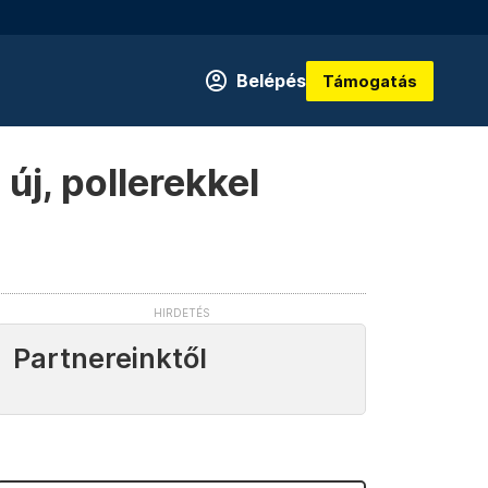
Belépés
Támogatás
j, pollerekkel
Partnereinktől