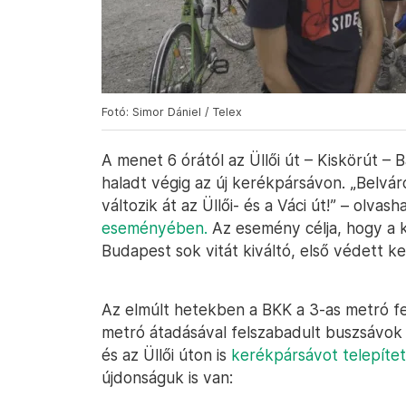
Fotó: Simor Dániel / Telex
A menet 6 órától az Üllői út – Kiskörút – B
haladt végig az új kerékpársávon. „Belvá
változik át az Üllői- és a Váci út!” – olv
eseményében.
Az esemény célja, hogy a
Budapest sok vitát kiváltó, első védett ke
Az elmúlt hetekben a BKK a 3-as metró fel
metró átadásával felszabadult buszsávok 
és az Üllői úton is
kerékpársávot telepítet
újdonságuk is van: