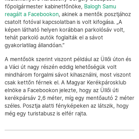
főpolgármester kabinetfőnöke,
Balogh Samu
reagált a Facebookon
, akinek a mentők posztjához
csatolt fotóval kapcsolatban is volt kifogása. „A
képen látható helyen korábban parkolósáv volt,
tehát parkoló autók foglalták el a sávot
gyakorlatilag állandóan.”
A mentősök szerint viszont például az Üllői úton és
a Váci út nagy részén eddig lehetőségük volt
mindhárom forgalmi sávot kihasználni, most viszont
csak kettőn férnek el. A Magyar Kerékpárosklub
elnöke a Facebookon jelezte, hogy az Üllői úti
kerékpársáv 2,6 méter, míg egy mentőautó 2 méter
széles. Posztja alatti fényképeken az látszik, hogy
még egy turistabusz is elfér rajta.