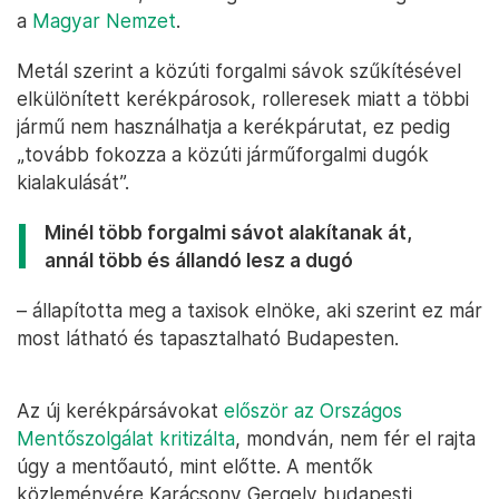
a
Magyar Nemzet
.
Metál szerint a közúti forgalmi sávok szűkítésével
elkülönített kerékpárosok, rolleresek miatt a többi
jármű nem használhatja a kerékpárutat, ez pedig
„tovább fokozza a közúti járműforgalmi dugók
kialakulását”.
Minél több forgalmi sávot alakítanak át,
annál több és állandó lesz a dugó
– állapította meg a taxisok elnöke, aki szerint ez már
most látható és tapasztalható Budapesten.
Az új kerékpársávokat
először az Országos
Mentőszolgálat kritizálta
, mondván, nem fér el rajta
úgy a mentőautó, mint előtte. A mentők
közleményére Karácsony Gergely budapesti