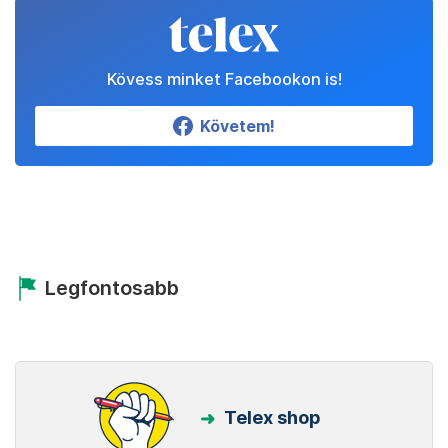
Kövess minket Facebookon is!
Követem!
Legfontosabb
Telex shop