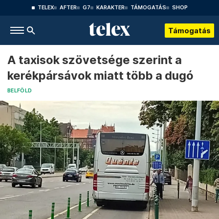
TELEX
AFTER
G7
KARAKTER
TÁMOGATÁS
SHOP
Támogatás
A taxisok szövetsége szerint a
kerékpársávok miatt több a dugó
BELFÖLD