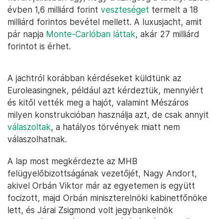
évben 1,6 milliárd forint
veszteséget
termelt a 18
milliárd forintos bevétel mellett. A luxusjacht, amit
pár napja
Monte-Carlóban láttak
, akár 27 milliárd
forintot is érhet.
A jachtról korábban kérdéseket küldtünk az
Euroleasingnek, például azt kérdeztük, mennyiért
és kitől vették meg a hajót, valamint Mészáros
milyen konstrukcióban használja azt, de csak annyit
válaszoltak
, a hatályos törvények miatt nem
válaszolhatnak.
A lap most megkérdezte az MHB
felügyelőbizottságának vezetőjét, Nagy Andort,
akivel Orbán Viktor már az egyetemen is együtt
focizott, majd Orbán miniszterelnöki kabinetfőnöke
lett, és Járai Zsigmond volt jegybankelnök