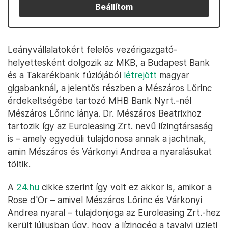
Beállítom
Leányvállalatokért felelős vezérigazgató-
helyettesként dolgozik az MKB, a Budapest Bank
és a Takarékbank fúziójából
létrejött
magyar
gigabanknál, a jelentős részben a Mészáros Lőrinc
érdekeltségébe tartozó MHB Bank Nyrt.-nél
Mészáros Lőrinc lánya. Dr. Mészáros Beatrixhoz
tartozik így az Euroleasing Zrt. nevű lízingtársaság
is – amely egyedüli tulajdonosa annak a jachtnak,
amin Mészáros és Várkonyi Andrea a nyaralásukat
töltik.
A
24.hu
cikke szerint így volt ez akkor is, amikor a
Rose d'Or – amivel Mészáros Lőrinc és Várkonyi
Andrea nyaral – tulajdonjoga az Euroleasing Zrt.-hez
került júliusban úgy, hogy a lízingcég a tavalyi üzleti