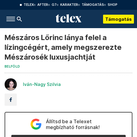
TELEX
AFTER
G7
KARAKTER
TÁMOGATÁS
SHOP
Támogatás
Mészáros Lőrinc lánya felel a
lízingcégért, amely megszerezte
Mészárosék luxusjachtját
BELFÖLD
Iván-Nagy Szilvia
Állítsd be a Telexet
megbízható forrásnak!