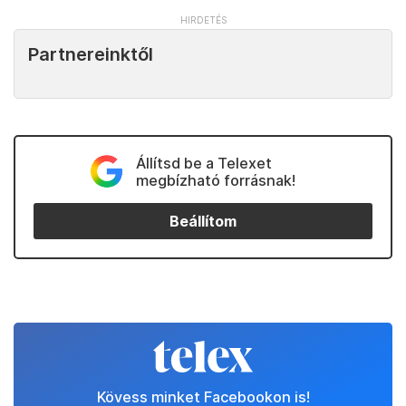
Partnereinktől
Állítsd be a Telexet
megbízható forrásnak!
Beállítom
Kövess minket Facebookon is!