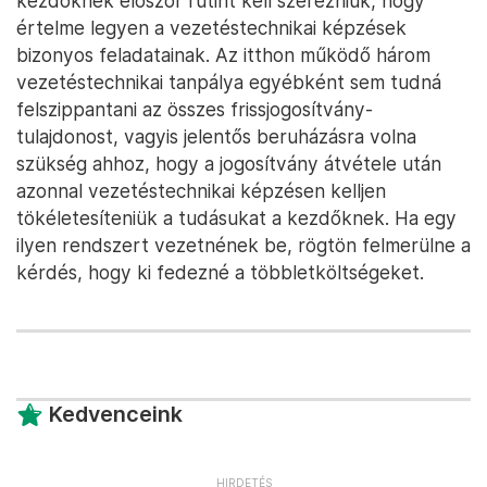
kezdőknek először rutint kell szerezniük, hogy
értelme legyen a vezetéstechnikai képzések
bizonyos feladatainak. Az itthon működő három
vezetéstechnikai tanpálya egyébként sem tudná
felszippantani az összes frissjogosítvány-
tulajdonost, vagyis jelentős beruházásra volna
szükség ahhoz, hogy a jogosítvány átvétele után
azonnal vezetéstechnikai képzésen kelljen
tökéletesíteniük a tudásukat a kezdőknek. Ha egy
ilyen rendszert vezetnének be, rögtön felmerülne a
kérdés, hogy ki fedezné a többletköltségeket.
Kedvenceink