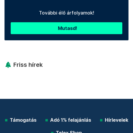
További élő árfolyamok!
Mutasd!
Friss hírek
Támogatás
Adó 1% felajánlás
Hírlevelek
Telex Shop