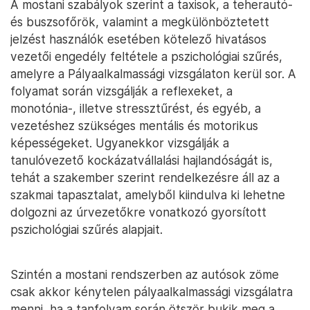
A mostani szabályok szerint a taxisok, a teherautó-
és buszsofőrök, valamint a megkülönböztetett
jelzést használók esetében kötelező hivatásos
vezetői engedély feltétele a pszichológiai szűrés,
amelyre a Pályaalkalmassági vizsgálaton kerül sor. A
folyamat során vizsgálják a reflexeket, a
monotónia-, illetve stressztűrést, és egyéb, a
vezetéshez szükséges mentális és motorikus
képességeket. Ugyanekkor vizsgálják a
tanulóvezető kockázatvállalási hajlandóságát is,
tehát a szakember szerint rendelkezésre áll az a
szakmai tapasztalat, amelyből kiindulva ki lehetne
dolgozni az úrvezetőkre vonatkozó gyorsított
pszichológiai szűrés alapjait.
Szintén a mostani rendszerben az autósok zöme
csak akkor kénytelen pályaalkalmassági vizsgálatra
menni, ha a tanfolyam során ötször bukik meg a