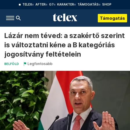
TELEX
AFTER
G7
KARAKTER
TÁMOGATÁS
SHOP
Támogatás
Lázár nem téved: a szakértő szerint
is változtatni kéne a B kategóriás
jogosítvány feltételein
Legfontosabb
BELFÖLD