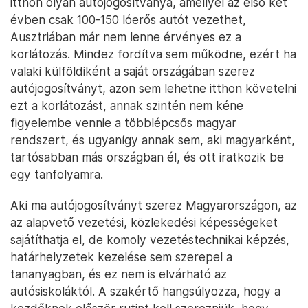
itthon olyan autójogosítványa, amellyel az első két
évben csak 100-150 lóerős autót vezethet,
Ausztriában már nem lenne érvényes ez a
korlátozás. Mindez fordítva sem működne, ezért ha
valaki külföldiként a saját országában szerez
autójogosítványt, azon sem lehetne itthon követelni
ezt a korlátozást, annak szintén nem kéne
figyelembe vennie a többlépcsős magyar
rendszert, és ugyanígy annak sem, aki magyarként,
tartósabban más országban él, és ott iratkozik be
egy tanfolyamra.
Aki ma autójogosítványt szerez Magyarországon, az
az alapvető vezetési, közlekedési képességeket
sajátíthatja el, de komoly vezetéstechnikai képzés,
határhelyzetek kezelése sem szerepel a
tananyagban, és ez nem is elvárható az
autósiskoláktól. A szakértő hangsúlyozza, hogy a