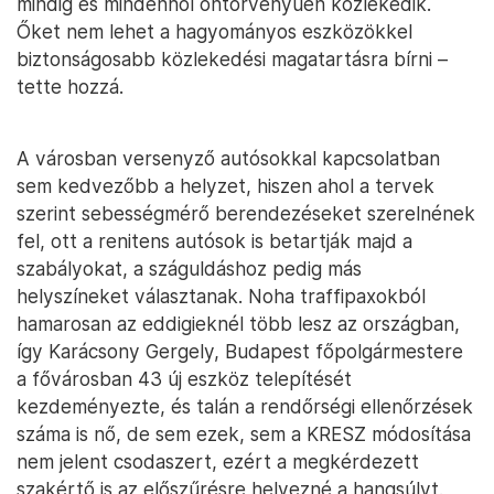
mindig és mindenhol öntörvényűen közlekedik.
Őket nem lehet a hagyományos eszközökkel
biztonságosabb közlekedési magatartásra bírni –
tette hozzá.
A városban versenyző autósokkal kapcsolatban
sem kedvezőbb a helyzet, hiszen ahol a tervek
szerint sebességmérő berendezéseket szerelnének
fel, ott a renitens autósok is betartják majd a
szabályokat, a száguldáshoz pedig más
helyszíneket választanak. Noha traffipaxokból
hamarosan az eddigieknél több lesz az országban,
így Karácsony Gergely, Budapest főpolgármestere
a fővárosban 43 új eszköz telepítését
kezdeményezte, és talán a rendőrségi ellenőrzések
száma is nő, de sem ezek, sem a KRESZ módosítása
nem jelent csodaszert, ezért a megkérdezett
szakértő is az előszűrésre helyezné a hangsúlyt.