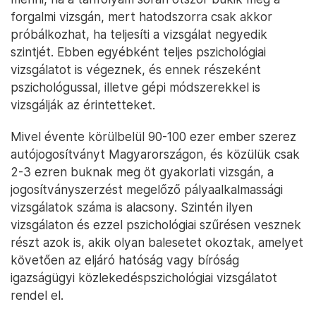
forgalmi vizsgán, mert hatodszorra csak akkor
próbálkozhat, ha teljesíti a vizsgálat negyedik
szintjét. Ebben egyébként teljes pszichológiai
vizsgálatot is végeznek, és ennek részeként
pszichológussal, illetve gépi módszerekkel is
vizsgálják az érintetteket.
Mivel évente körülbelül 90-100 ezer ember szerez
autójogosítványt Magyarországon, és közülük csak
2-3 ezren buknak meg öt gyakorlati vizsgán, a
jogosítványszerzést megelőző pályaalkalmassági
vizsgálatok száma is alacsony. Szintén ilyen
vizsgálaton és ezzel pszichológiai szűrésen vesznek
részt azok is, akik olyan balesetet okoztak, amelyet
követően az eljáró hatóság vagy bíróság
igazságügyi közlekedéspszichológiai vizsgálatot
rendel el.