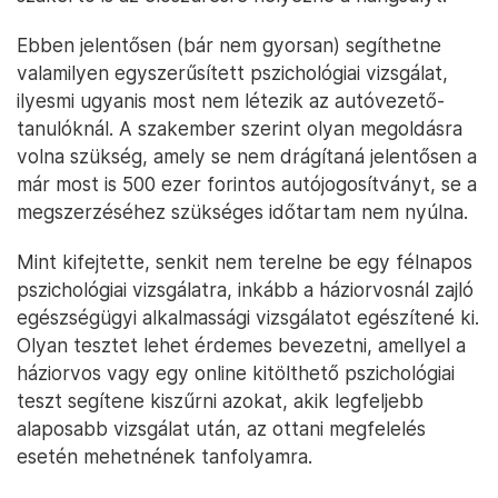
Ebben jelentősen (bár nem gyorsan) segíthetne
valamilyen egyszerűsített pszichológiai vizsgálat,
ilyesmi ugyanis most nem létezik az autóvezető-
tanulóknál. A szakember szerint olyan megoldásra
volna szükség, amely se nem drágítaná jelentősen a
már most is 500 ezer forintos autójogosítványt, se a
megszerzéséhez szükséges időtartam nem nyúlna.
Mint kifejtette, senkit nem terelne be egy félnapos
pszichológiai vizsgálatra, inkább a háziorvosnál zajló
egészségügyi alkalmassági vizsgálatot egészítené ki.
Olyan tesztet lehet érdemes bevezetni, amellyel a
háziorvos vagy egy online kitölthető pszichológiai
teszt segítene kiszűrni azokat, akik legfeljebb
alaposabb vizsgálat után, az ottani megfelelés
esetén mehetnének tanfolyamra.