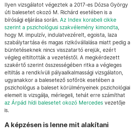
Ilyen vizsgálatot végeztek a 2017-es Dózsa György
úti balesetet okozó M. Richárd esetében is a
bírósági eljárása során.
Az Index korabeli cikke
szerint a pszichológusi szakvélemény kimondta
,
hogy M. impulzív, indulatvezérelt, egoista, laza
szabálytartása és magas rizikóvállalása miatt pedig a
büntetéseknek nincs visszatartó erejük, ezért
végleg eltiltották a vezetéstől. A megkérdezett
szakértő szerint összességében ritka a végleges
eltiltás a rendkívüli pályaalkalmassági vizsgálaton,
ugyanakkor a balesetező sofőrök esetében a
pszichológus a baleset körülményeinek pszichológiai
elemeit is vizsgálja, mérlegeli, tehát erre számíthat
az Árpád hídi balesetet okozó Mercedes
vezetője
is.
A képzésen is lenne mit alakítani