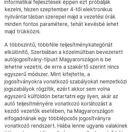
informatikai fejlesztések éppen ezt próbálják
kezelni, hiszen szeptember 4-től elektronikus
nyilvántartásban szerepel majd a vezetési órák
minden fontos paramétere, tehát kevésbé lehet
majd trükközni.
A többszintű, többféle teljesítménykategóriát
elkülönítő, Szerbiában a közelmúltban bevezetett
autójogosítvány-típust Magyarországon is be
lehetne vezetni, de erre a szakértő szerint nincs
egyszerű módszer. Mint kifejtette, a
jogosítványokra vonatkozó szabályokat nemzetközi
jogszabályok rögzítik, ezért akkor sem volna
egyszerű külföldön betartatni egy ilyen, akár az
autó teljesítményére vonatkozó korlátozást a
kezdő vezetők esetében, ha Magyarországon
elfogadnának egy többlépcsős jogosítványra
vonatkozó rendszert. Hiába lenne ugyanis valakinek