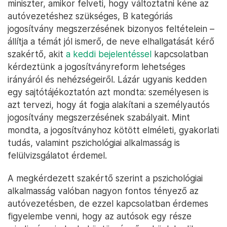
miniszter, amikor felveti, hogy változtatni kéne az
autóvezetéshez szükséges, B kategóriás
jogosítvány megszerzésének bizonyos feltételein –
állítja a témát jól ismerő, de neve elhallgatását kérő
szakértő, akit
a keddi bejelentéssel
kapcsolatban
kérdeztünk a jogosítványreform lehetséges
irányáról és nehézségeiről. Lázár ugyanis kedden
egy sajtótájékoztatón azt mondta: személyesen is
azt tervezi, hogy át fogja alakítani a személyautós
jogosítvány megszerzésének szabályait. Mint
mondta, a jogosítványhoz kötött elméleti, gyakorlati
tudás, valamint pszichológiai alkalmasság is
felülvizsgálatot érdemel.
A megkérdezett szakértő szerint a pszichológiai
alkalmasság valóban nagyon fontos tényező az
autóvezetésben, de ezzel kapcsolatban érdemes
figyelembe venni, hogy az autósok egy része