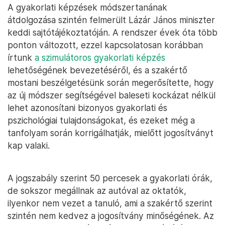
A gyakorlati képzések módszertanának
átdolgozása szintén felmerült Lázár János miniszter
keddi sajtótájékoztatóján. A rendszer évek óta több
ponton változott, ezzel kapcsolatosan korábban
írtunk
a szimulátoros gyakorlati képzés
lehetőségének bevezetéséről, és a szakértő
mostani beszélgetésünk során megerősítette, hogy
az új módszer segítségével baleseti kockázat nélkül
lehet azonosítani bizonyos gyakorlati és
pszichológiai tulajdonságokat, és ezeket még a
tanfolyam során korrigálhatják, mielőtt jogosítványt
kap valaki.
A jogszabály szerint 50 percesek a gyakorlati órák,
de sokszor megállnak az autóval az oktatók,
ilyenkor nem vezet a tanuló, ami a szakértő szerint
szintén nem kedvez a jogosítvány minőségének. Az