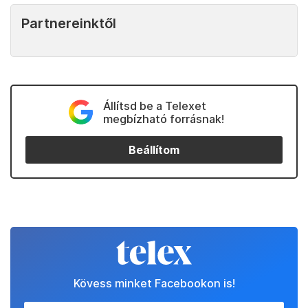
Partnereinktől
Állítsd be a Telexet
megbízható forrásnak!
Beállítom
Kövess minket Facebookon is!