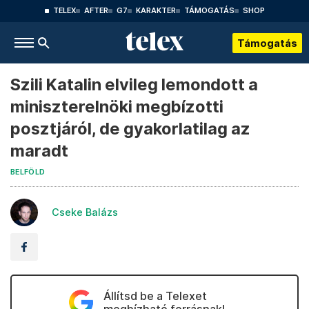
TELEX
AFTER
G7
KARAKTER
TÁMOGATÁS
SHOP
Támogatás
Szili Katalin elvileg lemondott a
miniszterelnöki megbízotti
posztjáról, de gyakorlatilag az
maradt
BELFÖLD
Cseke Balázs
Állítsd be a Telexet