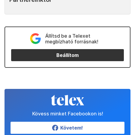
Állítsd be a Telexet
megbízható forrásnak!
Beállítom
Kövess minket Facebookon is!
Követem!