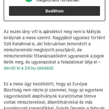
megbízható forrásnak!
Beállítom
Az eszes lány vitt is ajándékot meg nem is Mátyás
királynak a mese szerint. Nagyjából ugyanez történt
Szili Katalinnal is, aki februárban lemondott a
miniszterelnöki megbízotti posztjáról, de
miniszterelnöki főtanácsadóként ugyanazok a jogok
illetik meg, és ugyanazokat a feladatokat látja el –
derült ki a 24.hu cikkéből.
Ez a mese úgy kezdődött, hogy az Európai
Bizottság nem nézte jó szemmel, hogy az egyetemi
vagyonkezelő alapítványok kuratóriumai tömve
voltak miniszterekkel, államtitkárokkal és más
kormányzati szereplőkkel. Gulyás Gergely a február