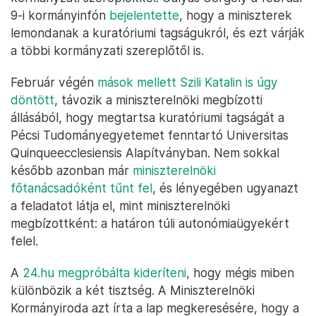
9-i kormányinfón
bejelentette
, hogy a miniszterek
lemondanak a kuratóriumi tagságukról, és ezt várják
a többi kormányzati szereplőtől is.
Február végén
mások mellett Szili Katalin is úgy
döntött
, távozik a miniszterelnöki megbízotti
állásából, hogy megtartsa kuratóriumi tagságát a
Pécsi Tudományegyetemet fenntartó Universitas
Quinqueecclesiensis Alapítványban. Nem sokkal
később azonban már
miniszterelnöki
főtanácsadóként tűnt fel
, és lényegében ugyanazt
a feladatot látja el, mint miniszterelnöki
megbízottként: a határon túli autonómiaügyekért
felel.
A
24.hu megpróbálta kideríteni
, hogy mégis miben
különbözik a két tisztség. A Miniszterelnöki
Kormányiroda azt írta a lap megkeresésére, hogy a