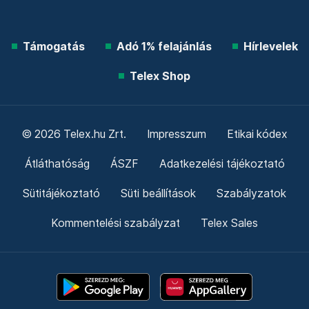
Támogatás
Adó 1% felajánlás
Hírlevelek
Telex Shop
© 2026 Telex.hu Zrt.
Impresszum
Etikai kódex
Átláthatóság
ÁSZF
Adatkezelési tájékoztató
Sütitájékoztató
Süti beállítások
Szabályzatok
Kommentelési szabályzat
Telex Sales