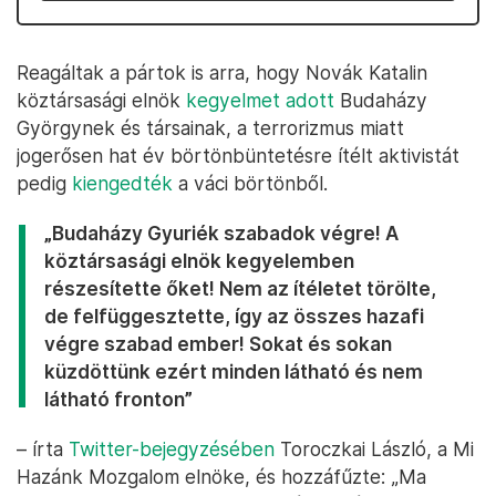
Reagáltak a pártok is arra, hogy Novák Katalin
köztársasági elnök
kegyelmet adott
Budaházy
Györgynek és társainak, a terrorizmus miatt
jogerősen hat év börtönbüntetésre ítélt aktivistát
pedig
kiengedték
a váci börtönből.
„Budaházy Gyuriék szabadok végre! A
köztársasági elnök kegyelemben
részesítette őket! Nem az ítéletet törölte,
de felfüggesztette, így az összes hazafi
végre szabad ember! Sokat és sokan
küzdöttünk ezért minden látható és nem
látható fronton”
– írta
Twitter-bejegyzésében
Toroczkai László, a Mi
Hazánk Mozgalom elnöke, és hozzáfűzte: „Ma