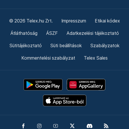
© 2026 Telex.hu Zrt.
Impresszum
Etikai kódex
Átláthatóság
ÁSZF
Adatkezelési tájékoztató
Sütitájékoztató
Süti beállítások
Szabályzatok
Kommentelési szabályzat
Telex Sales