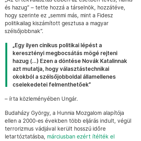
és hazug” – tette hozzá a társelnök, hozzátéve,
hogy szerinte ez „semmi más, mint a Fidesz
politikailag kiszámított gesztusa a magyar
szélsőjobbnak”.
„Egy ilyen cinikus politikai lépést a
keresztényi megbocsátás mögé rejteni
hazug (…) Ezen a döntése Novák Katalinnak
azt mutatja, hogy választástechnikai
okokból a szélsőjobboldal államellenes
cselekedetei felmenthetőek”
– írta közleményében Ungár.
Budaházy György, a Hunnia Mozgalom alapítója
ellen a 2000-es években több eljárás indult, végül
terrorizmus vádjával került hosszú időre
letartóztatásba,
márciusban ezért ítélték el