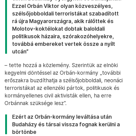
Ezzel Orbán Viktor olyan közveszélyes,
szélsőjobboldali terroristákat szabadított
rá újra Magyarországra, akik rálőttek és
Molotov-koktélokat dobtak baloldali
politikusok házaira, szórakozóhelyekre,
továbbá embereket vertek össze a nyílt
utcán”
– tette hozzá a közlemény. Szerintük az elnöki
kegyelmi döntéssel az Orbán-kormány „további
erőszakra buzdíthatja a szélsőjobboldali, neonáci
terroristákat az ellenzéki pártok, politikusok és
kormányellenes civil aktivisták ellen, ha erre
Orbánnak szüksége lesz”.
Ezért az Orbán-kormány leváltása után
Budaházy és társai vissza fognak kerülni a
börtönbe