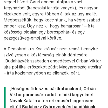
reggel hívott Gyuri engem utoljára a váci
fegyházból (kapcsolattartója vagyok), és nagyon
bizakodó volt, egyre többen álltak az ügy mellé.
Megbeszéltük, hogy koccintunk, ha végre szabad
ember lesz. Úgy néz ki, hogy hamarosan” – írta
közösségi oldalán egy borospohár- és egy
pezsgősüveg-emojival körítve.
A Demokratikus Koalíció már nem reagált ennyire
szívélyesen a köztársasági elnök döntésére:
„Budaházyék szabadon engedésével Orbán Viktor
újra politikai erőszakot zúdít Magyarország utcáira”
– írta közleményében az ellenzéki párt.
„Hűséges fideszes pártkatonaként, Orbán
Viktor parancsára adott elnöki kegyelmet
Novák Katalin a terrorizmusért jogerősen
elítélt Budaházy Györgynek és bandájának.