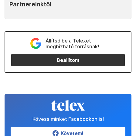
Partnereinktől
Állítsd be a Telexet
megbízható forrásnak!
Beállítom
Kövess minket Facebookon is!
Követem!