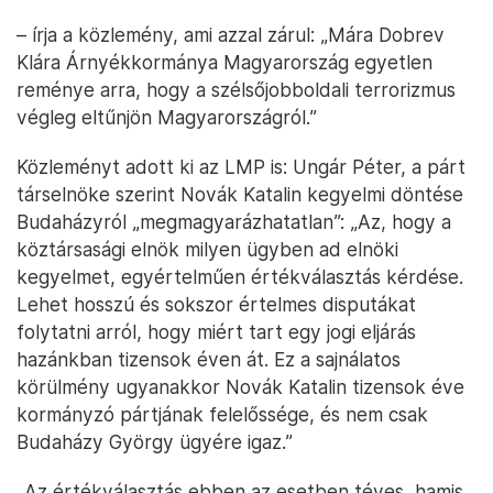
– írja a közlemény, ami azzal zárul: „Mára Dobrev
Klára Árnyékkormánya Magyarország egyetlen
reménye arra, hogy a szélsőjobboldali terrorizmus
végleg eltűnjön Magyarországról.”
Közleményt adott ki az LMP is: Ungár Péter, a párt
társelnöke szerint Novák Katalin kegyelmi döntése
Budaházyról „megmagyarázhatatlan”: „Az, hogy a
köztársasági elnök milyen ügyben ad elnöki
kegyelmet, egyértelműen értékválasztás kérdése.
Lehet hosszú és sokszor értelmes disputákat
folytatni arról, hogy miért tart egy jogi eljárás
hazánkban tizensok éven át. Ez a sajnálatos
körülmény ugyanakkor Novák Katalin tizensok éve
kormányzó pártjának felelőssége, és nem csak
Budaházy György ügyére igaz.”
„Az értékválasztás ebben az esetben téves, hamis