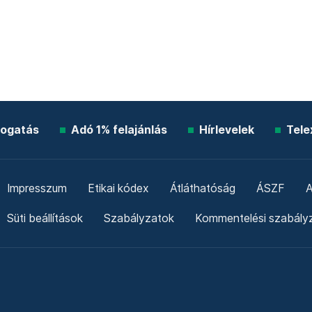
ogatás
Adó 1% felajánlás
Hírlevelek
Tele
Impresszum
Etikai kódex
Átláthatóság
ÁSZF
A
Süti beállítások
Szabályzatok
Kommentelési szabály