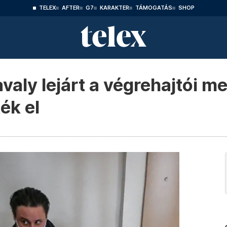
TELEX
AFTER
G7
KARAKTER
TÁMOGATÁS
SHOP
aly lejárt a végrehajtói m
ék el