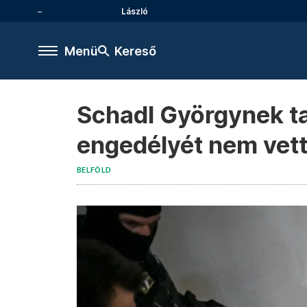
László
Menü
Kereső
Schadl Györgynek tav
engedélyét nem vett
BELFÖLD