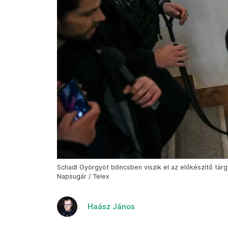
Schadl Györgyöt bilincsben viszik el az előkészítő tár
Napsugár / Telex
Haász János