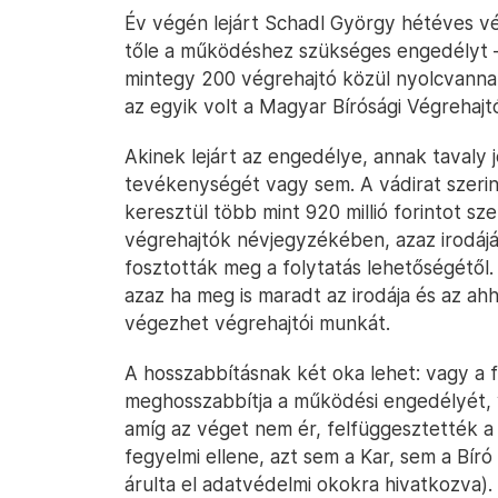
Év végén lejárt Schadl György hétéves v
tőle a működéshez szükséges engedélyt
mintegy 200 végrehajtó közül nyolcvanna
az egyik volt a Magyar Bírósági Végrehajt
Akinek lejárt az engedélye, annak tavaly je
tevékenységét vagy sem. A vádirat szerin
keresztül több mint 920 millió forintot sz
végrehajtók névjegyzékében, azaz irodájá
fosztották meg a folytatás lehetőségétől.
azaz ha meg is maradt az irodája és az ah
végezhet végrehajtói munkát.
A hosszabbításnak két oka lehet: vagy a 
meghosszabbítja a működési engedélyét, va
amíg az véget nem ér, felfüggesztették a
fegyelmi ellene, azt sem a Kar, sem a Bír
árulta el adatvédelmi okokra hivatkozva).