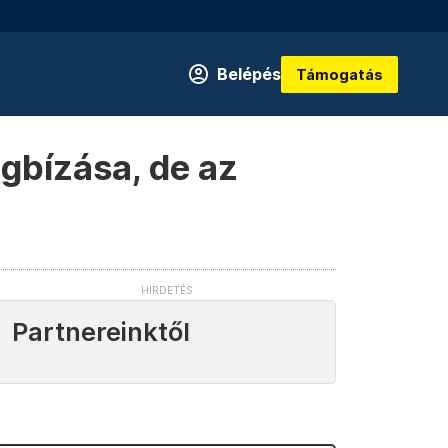
Belépés
Támogatás
egbízása, de az
Partnereinktől