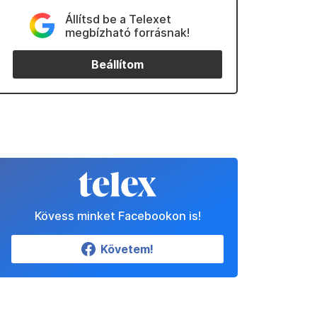
Állítsd be a Telexet
megbízható forrásnak!
Beállítom
Kövess minket Facebookon is!
Követem!