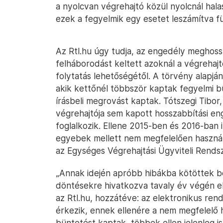
a nyolcvan végrehajtó közül nyolcnál hala
ezek a fegyelmik egy esetet leszámítva f
Az Rtl.hu úgy tudja, az engedély megho
felháborodást keltett azoknál a végrehajt
folytatás lehetőségétől. A törvény alapj
akik kettőnél többször kaptak fegyelmi b
írásbeli megrovást kaptak. Tótszegi Tibo
végrehajtója sem kapott hosszabbítási en
foglalkozik. Ellene 2015-ben és 2016-ban i
egyebek mellett nem megfelelően használ
az Egységes Végrehajtási Ügyviteli Rends
„Annak idején apróbb hibákba kötöttek be
döntésekre hivatkozva tavaly év végén el
az Rtl.hu, hozzátéve: az elektronikus ren
érkezik, ennek ellenére a nem megfelelő 
büntetést kaptak, többek ellen jelenleg is 