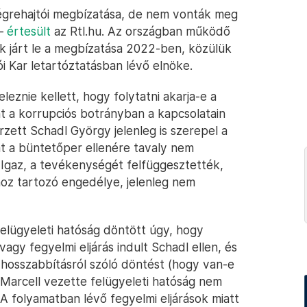
égrehajtói megbízatása, de nem vonták meg
 –
értesült
az Rtl.hu. Az országban működő
k járt le a megbízatása 2022-ben, közülük
ói Kar letartóztatásban lévő elnöke.
leznie kellett, hogy folytatni akarja-e a
t a korrupciós botrányban a kapcsolatain
erzett Schadl György jelenleg is szerepel a
t a büntetőper ellenére tavaly nem
 Igaz, a tevékenységét felfüggesztették,
hoz tartozó engedélye, jelenleg nem
felügyeleti hatóság döntött úgy, hogy
gy fegyelmi eljárás indult Schadl ellen, és
 hosszabbításról szóló döntést (hogy van-e
ó Marcell vezette felügyeleti hatóság nem
 A folyamatban lévő fegyelmi eljárások miatt