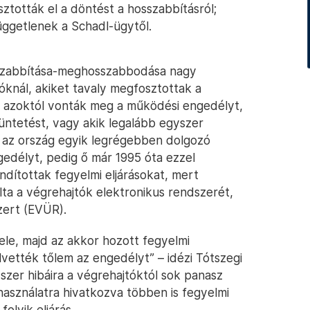
sztották el a döntést a hosszabbításról;
üggetlenek a Schadl-ügytől.
sszabbítása-meghosszabbodása nagy
óknál, akiket tavaly megfosztottak a
án azoktól vonták meg a működési engedélyt,
üntetést, vagy akik legalább egyszer
r, az ország egyik legrégebben dolgozó
gedélyt, pedig ő már 1995 óta ezzel
ndítottak fegyelmi eljárásokat, mert
ta a végrehajtók elektronikus rendszerét,
zert (EVÜR).
le, majd az akkor hozott fegyelmi
vették tőlem az engedélyt” – idézi Tótszegi
dszer hibáira a végrehajtóktól sok panasz
használatra hivatkozva többen is fegyelmi
folyik eljárás.