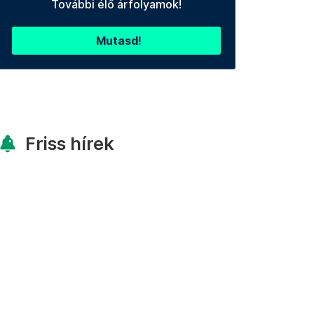
További élő árfolyamok!
Mutasd!
Friss hírek