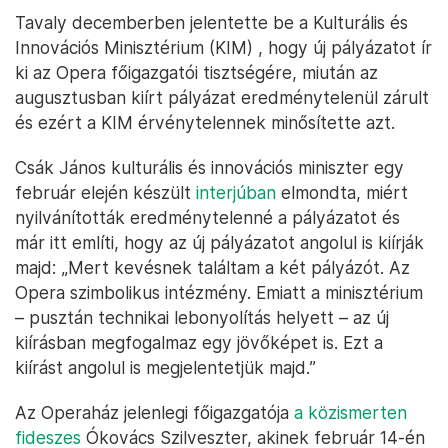
Tavaly decemberben jelentette be a Kulturális és
Innovációs Minisztérium (KIM) , hogy új pályázatot ír
ki az Opera főigazgatói tisztségére, miután az
augusztusban kiírt pályázat eredménytelenül zárult
és ezért a KIM érvénytelennek minősítette azt.
Csák János kulturális és innovációs miniszter egy
február elején készült
interjúban
elmondta, miért
nyilvánították eredménytelenné a pályázatot és
már itt említi, hogy az új pályázatot angolul is kiírják
majd: „Mert kevésnek találtam a két pályázót. Az
Opera szimbolikus intézmény. Emiatt a minisztérium
– pusztán technikai lebonyolítás helyett – az új
kiírásban megfogalmaz egy jövőképet is. Ezt a
kiírást angolul is megjelentetjük majd.”
Az Operaház jelenlegi főigazgatója
a közismerten
fideszes
Ókovács Szilveszter, akinek február 14-én