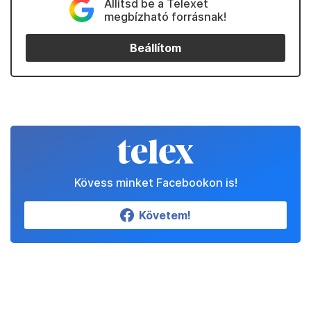
Állítsd be a Telexet
megbízható forrásnak!
Beállítom
Kövess minket Facebookon is!
Követem!