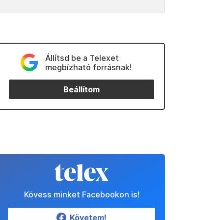
Állítsd be a Telexet
megbízható forrásnak!
Beállítom
Kövess minket Facebookon is!
Követem!