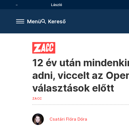
László
Menü
Kereső
12 év után mindenkin
adni, viccelt az Ope
választások előtt
ZACC
Csatári Flóra Dóra