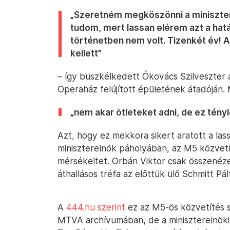
„Szeretném megköszönni a miniszter
tudom, mert lassan elérem azt a hat
történetben nem volt. Tizenkét év! 
kellett”
– így büszkélkedett Ókovács Szilveszter a
Operaház felújított épületének átadóján. M
„nem akar ötleteket adni, de ez tényl
Azt, hogy ez mekkora sikert aratott a la
miniszterelnök páholyában, az M5 közve
mérsékeltet. Orbán Viktor csak összenézet
áthallásos tréfa az előttük ülő Schmitt Pá
A
444.hu szerint
ez az M5-ös közvetítés s
MTVA archívumában, de a miniszterelnöki 