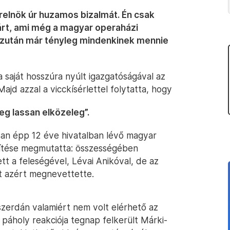
elnök úr huzamos bizalmát. Én csak
árt, ami még a magyar operaházi
Azután már tényleg mindenkinek mennie
 saját hosszúra nyúlt igazgatóságával az
ajd azzal a vicckísérlettel folytatta, hogy
eg lassan elközeleg”.
ssan épp 12 éve hivatalban lévő magyar
títése megmutatta: összességében
t a feleségével, Lévai Anikóval, de az
lt azért megnevettette.
zerdán valamiért nem volt elérhető az
páholy reakciója tegnap felkerült Márki-