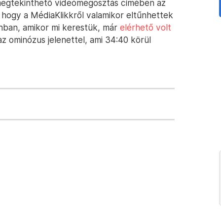
megtekinthető videómegosztás címében az
lt, hogy a MédiaKlikkről valamikor eltűnhettek
onban, amikor mi kerestük, már
elérhető volt
az ominózus jelenettel, ami 34:40 körül