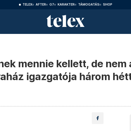
TELEX
AFTER
G7
KARAKTER
TÁMOGATÁS
SHOP
ek mennie kellett, de nem 
raház igazgatója három hétt