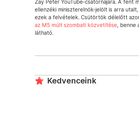
Zay Péter YouTube-csatornájára. A fent 
ellenzéki miniszterelnök-jelölt is arra uta
ezek a felvételek. Csütörtök délelőtt az
az M5 múlt szombati közvetítése
, benne 
látható.
Kedvenceink