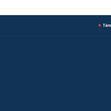
Tám
© 2026 Telex.hu Zrt.
Sütitájékoztató