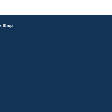
x Shop
datkezelési tájékoztató
zat
Telex Sales