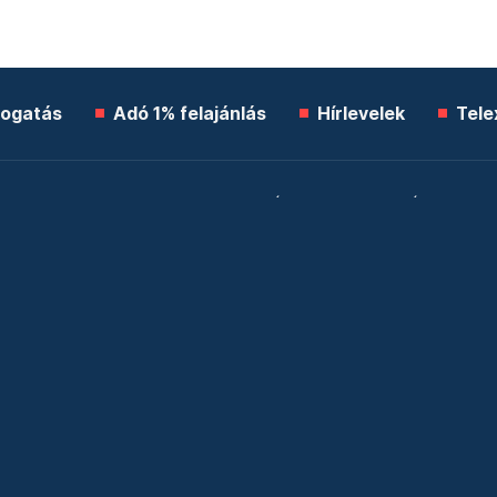
ogatás
Adó 1% felajánlás
Hírlevelek
Tele
Impresszum
Etikai kódex
Átláthatóság
ÁSZF
A
Süti beállítások
Szabályzatok
Kommentelési szabály