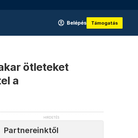
Belépés
Támogatás
akar ötleteket
el a
Partnereinktől