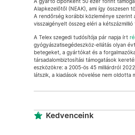
A gyártó cipőnként 50 ezer forint támogat
Alapkezelőtől (NEAK), ami így összesen töb
A rendőrség korábbi közleménye szerint az
visszaigényelt összeg eléri a kétszázmillió 
A Telex szegedi tudósítója pár napja írt
ré
gyógyászatisegédeszköz-ellátás olyan év
betegeket, a gyártókat és a forgalmazókat 
társadalombiztosítási támogatások kereté
eszközökre: a 2005-ös 45 milliárdról 2022
látszik, a kiadások növelése nem oldotta
Kedvenceink