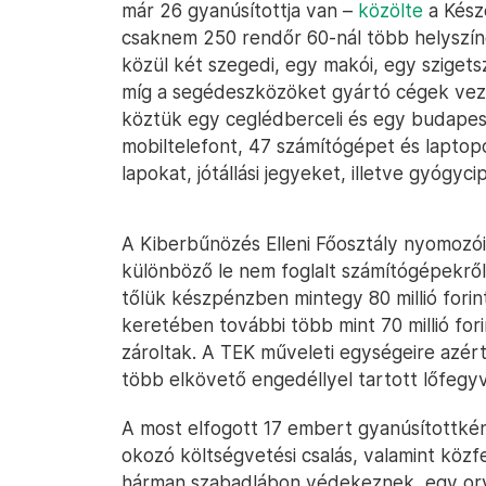
már 26 gyanúsítottja van –
közölte
a Kész
csaknem 250 rendőr 60-nál több helyszín
közül két szegedi, egy makói, egy szigets
míg a segédeszközöket gyártó cégek vez
köztük egy ceglédberceli és egy budapesti
mobiltelefont, 47 számítógépet és laptopo
lapokat, jótállási jegyeket, illetve gyógyci
A Kiberbűnözés Elleni Főosztály nyomozói 
különböző le nem foglalt számítógépekről. 
tőlük készpénzben mintegy 80 millió forin
keretében további több mint 70 millió for
zároltak. A TEK műveleti egységeire azért
több elkövető engedéllyel tartott lőfegy
A most elfogott 17 embert gyanúsítottként
okozó költségvetési csalás, valamint közfe
hárman szabadlábon védekeznek, egy orvos