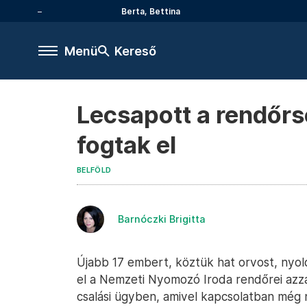
Berta, Bettina
Menü
Kereső
Lecsapott a rendőrs
fogtak el
BELFÖLD
Barnóczki Brigitta
Újabb 17 embert, köztük hat orvost, nyol
el a Nemzeti Nyomozó Iroda rendőrei azz
csalási ügyben, amivel kapcsolatban mé