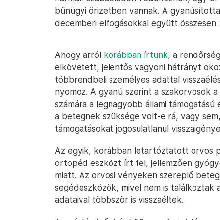
bűnügyi őrizetben vannak. A gyanúsított
decemberi elfogásokkal együtt összesen 
Ahogy arról
korábban írtunk
, a rendőrsé
elkövetett, jelentős vagyoni hátrányt okoz
többrendbeli személyes adattal visszaélés
nyomoz. A gyanú szerint a szakorvosok a 
számára a legnagyobb állami támogatású e
a betegnek szüksége volt-e rá, vagy sem, 
támogatásokat jogosulatlanul visszaigénye
Az egyik, korábban letartóztatott orvos 
ortopéd eszközt írt fel, jellemzően gyóg
miatt. Az orvosi vényeken szereplő beteg
segédeszközök, mivel nem is találkoztak a
adataival többször is visszaéltek.