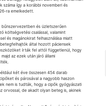
ak száma így a korábbi novemberi és
26-ra emelkedett.
g bűnszervezetben és üzletszerűen
ó költségvetési csalással, valamint
sel és magánokirat felhasználása miatt
betegfelhajtók által hozott páciensek
szközöket írták fel attól függetlenül, hogy
majd az ezek után járó állami
lték.
például két éve összesen 454 darab
ycipőket és párosával a nagyobb haszon
ek nem is tudták, hogy a cipők gyógyászati
z orvossal, de akadt olyan beteg is, akinek