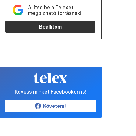
Állítsd be a Telexet
megbízható forrásnak!
Beállítom
Kövess minket Facebookon is!
Követem!