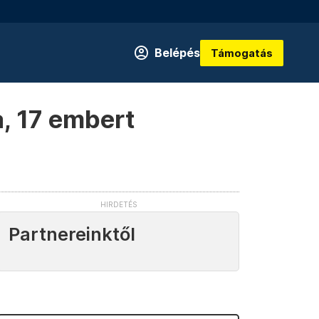
Belépés
Támogatás
, 17 embert
Partnereinktől