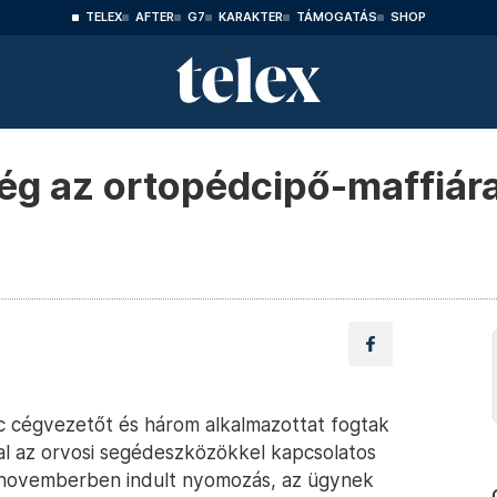
TELEX
AFTER
G7
KARAKTER
TÁMOGATÁS
SHOP
ég az ortopédcipő-maffiára
c cégvezetőt és három alkalmazottat fogtak
al az orvosi segédeszközökkel kapcsolatos
g novemberben indult nyomozás, az ügynek