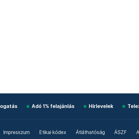
ogatás
Adó 1% felajánlás
Hírlevelek
Tele
Impresszum
Etikai kódex
Átláthatóság
ÁSZF
A