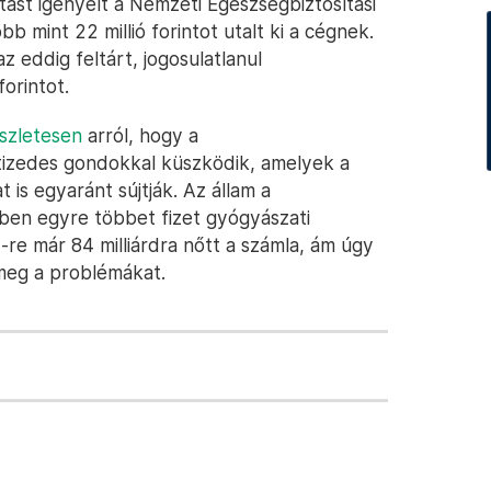
ást igényelt a Nemzeti Egészségbiztosítási
b mint 22 millió forintot utalt ki a cégnek.
 eddig feltárt, jogosulatlanul
forintot.
szletesen
arról, hogy a
tizedes gondokkal küszködik, amelyek a
is egyaránt sújtják. Az állam a
ben egyre többet fizet gyógyászati
-re már 84 milliárdra nőtt a számla, ám úgy
 meg a problémákat.