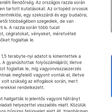
enléti Rendőrség. Az országos razzia során
en tartott kutatásokat. Az ortopéd orvosok
zentmiklósi, egy szekszárdi és egy budaörsi,
etői többségében szegediek, de van
 is. A razzia során több tucat
t, cégiratokat, vényeket, méretvételi
pőket foglaltak le.
1,5 terabyte-nyi adatot is kimentettek a
A gyanúsítottak folyószámlájáról, illetve
tot foglaltak le, míg vagyonvisszaszerzés
intnak megfelelő vagyont vontak el, illetve
 volt szükség az elfogások során, mert
verekkel rendelkezett.
 hallgatták ki jelentős vagyoni hátrányt
ladati helyezettel visszaélés miatt. Közülük
 bűnügyi felügyelet alatt áll, tizenhárman