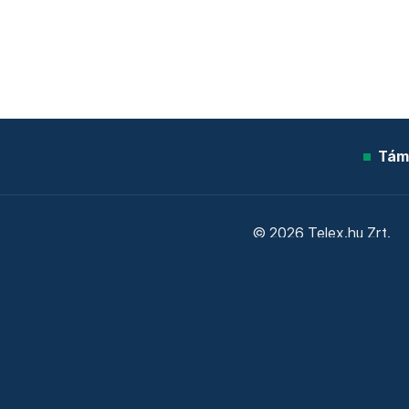
Tám
© 2026 Telex.hu Zrt.
Sütitájékoztató