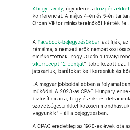
Ahogy tavaly
, úgy idén is a
közpénzekkel 
konferenciát. A május 4-én és 5-én tart
Orbán Viktor miniszterelnököt kérték fel.
A
Facebook-bejegyzésükben
azt írják, a
rémálma, a nemzeti erők nemzetközi összer
emlékeztetnek, hogy Orbán a tavalyi re
sikerrecept 12 pontját
”, több között azt, 
játszaniuk, barátokat kell keresniük és kö
„A magyar jobboldal ebben a folyamatban 
működni. A 2023-as CPAC Hungary ennek 
biztosítani arra, hogy észak- és dél-amerika
szövetségeseinkkel közösen mondhassuk e
vagyunk!«” – áll a bejegyzésben.
A CPAC eredetileg az 1970-es évek óta az