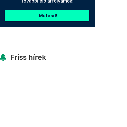
További élő árfolyamok!
Mutasd!
Friss hírek