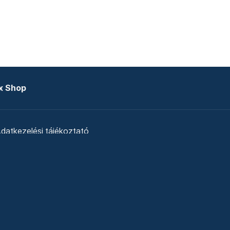
x Shop
datkezelési tájékoztató
zat
Telex Sales