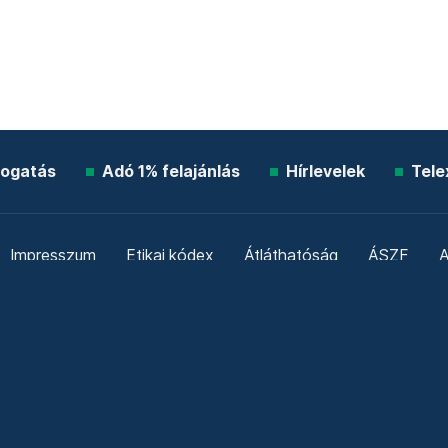
ogatás
Adó 1% felajánlás
Hírlevelek
Tele
Impresszum
Etikai kódex
Átláthatóság
ÁSZF
A
Süti beállítások
Szabályzatok
Kommentelési szabály