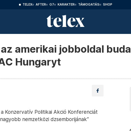
TELEX
AFTER
G7
KARAKTER
TÁMOGATÁS
SHOP
 az amerikai jobboldal buda
PAC Hungaryt
Konzervatív Politikai Akció Konferenciát
legnagyobb nemzetközi dzsemborijának”