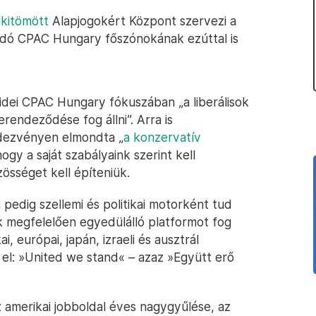
kitömött
Alapjogokért Központ szervezi a
andó CPAC Hungary főszónokának ezúttal is
z idei CPAC Hungary fókuszában „a liberálisok
endeződése fog állni”. Arra is
ndezvényen elmondta „
a konzervatív
hogy a saját szabályaink szerint kell
zösséget kell építeniük.
pedig szellemi és politikai motorként tud
megfelelően egyedülálló platformot fog
i, európai, japán, izraeli és ausztrál
l: »United we stand« – azaz »Együtt erő
 amerikai jobboldal éves nagygyűlése, az