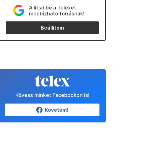
Állítsd be a Telexet
megbízható forrásnak!
Beállítom
Kövess minket Facebookon is!
Követem!