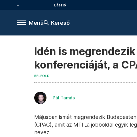
László
Menü
Kereső
Idén is megrendezik
konferenciáját, a C
BELFÖLD
Pál Tamás
Májusban ismét megrendezik Budapesten a 
(CPAC), amit az MTI „a jobboldal egyik 
nevez.