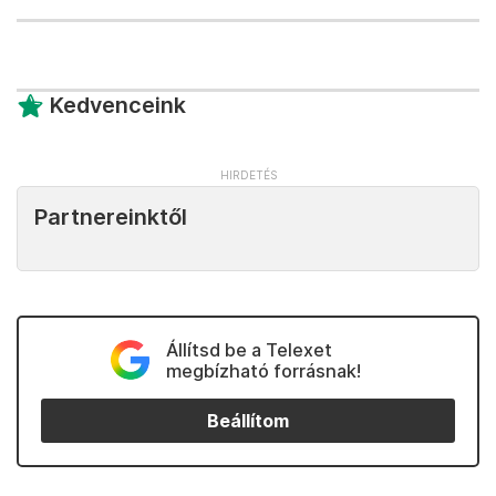
Kedvenceink
Partnereinktől
Állítsd be a Telexet
megbízható forrásnak!
Beállítom