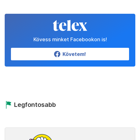
Kövess minket Facebookon is!
Követem!
Legfontosabb