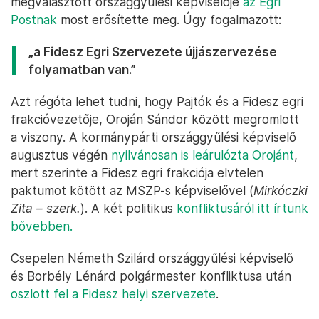
megválasztott országgyűlési képviselője
az Egri
Postnak
most erősítette meg. Úgy fogalmazott:
„a Fidesz Egri Szervezete újjászervezése
folyamatban van.”
Azt régóta lehet tudni, hogy Pajtók és a Fidesz egri
frakcióvezetője, Oroján Sándor között megromlott
a viszony. A kormánypárti országgyűlési képviselő
augusztus végén
nyilvánosan is leárulózta Orojánt
,
mert szerinte a Fidesz egri frakciója elvtelen
paktumot kötött az MSZP-s képviselővel (
Mirkóczki
Zita – szerk.
). A két politikus
konfliktusáról itt írtunk
bővebben.
Csepelen Németh Szilárd országgyűlési képviselő
és Borbély Lénárd polgármester konfliktusa után
oszlott fel a Fidesz helyi szervezete
.