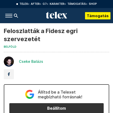
TELEX
AFTER
G7
KARAKTER
TÁMOGATÁS
SHOP
Támogatás
Feloszlatták a Fidesz egri
szervezetét
BELFÖLD
Cseke Balázs
Állítsd be a Telexet
megbízható forrásnak!
Beállítom