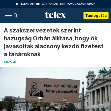
TELEX
AFTER
G7
KARAKTER
TÁMOGATÁS
SHOP
Támogatás
A szakszervezetek szerint
hazugság Orbán állítása, hogy ők
javasoltak alacsony kezdő fizetést
a tanároknak
BELFÖLD