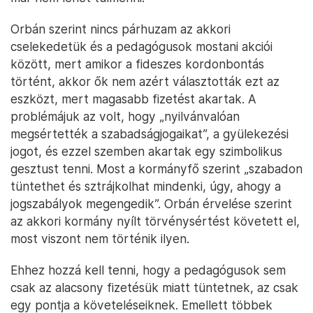
Orbán szerint nincs párhuzam az akkori
cselekedetük és a pedagógusok mostani akciói
között, mert amikor a fideszes kordonbontás
történt, akkor ők nem azért választották ezt az
eszközt, mert magasabb fizetést akartak. A
problémájuk az volt, hogy „nyilvánvalóan
megsértették a szabadságjogaikat”, a gyülekezési
jogot, és ezzel szemben akartak egy szimbolikus
gesztust tenni. Most a kormányfő szerint „szabadon
tüntethet és sztrájkolhat mindenki, úgy, ahogy a
jogszabályok megengedik”. Orbán érvelése szerint
az akkori kormány nyílt törvénysértést követett el,
most viszont nem történik ilyen.
Ehhez hozzá kell tenni, hogy a pedagógusok sem
csak az alacsony fizetésük miatt tüntetnek, az csak
egy pontja a követeléseiknek. Emellett többek