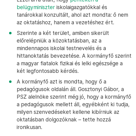
belügyminiszter
iskolaigazgatókkal és
tanárokkal konzultált, ahol azt mondta: ő nem
az oktatáshoz, hanem a vezetéshez ért.
Szerinte a két terület, amiben sikerült
előrelépniük a közoktatásban, az a
mindennapos iskolai testnevelés és a
hittanoktatás bevezetése. A kormányfő szerint
a magyar fiatalok fizikai és lelki egészsége a
két legfontosabb kérdés.
A kormányfő azt is mondta, hogy ő a
pedagógusok oldalán áll. Gosztonyi Gábor, a
PSZ alelnöke szerint még jó, hogy a kormányfő
a pedagógusok mellett áll, egyébként ki tudja,
milyen szenvedéseket kellene kibírniuk az
oktatásban dolgozóknak – tette hozzá
ironikusan.