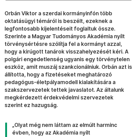
Orbán Viktor a szerdai kormányinfón több
oktatásügyi témáról is beszélt, ezeknek a
legfontosabb kijelentéseit foglaltuk össze.
Szerinte a Magyar Tudományos Akadémia nyílt
törvénysértésre szólítja fel a kormányt azzal,
hogy a kirúgott tanárok visszahelyezését kéri. A
polgári engedetlenség ugyanis egy törvénytelen
eszköz, amit muszáj szankcionálniuk. Orbán azt is
állította, hogy a fizetéseket meghatározó
pedagógus-életpályamodell kialakítására a
szakszervezetek tettek javaslatot. Az általunk
megkérdezett érdekvédelmi szervezetek
szerint ez hazugság.
„Olyat még nem láttam az elmúlt harminc
évben, hogy az Akadémia nyílt