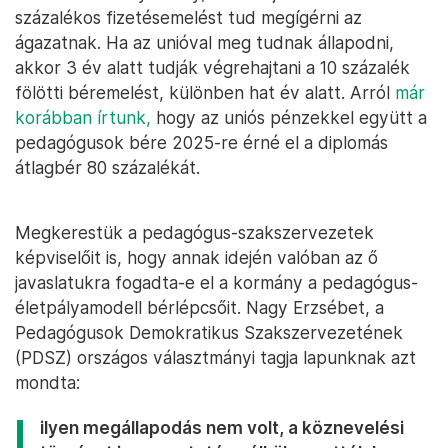
százalékos fizetésemelést tud megígérni az
ágazatnak. Ha az unióval meg tudnak állapodni,
akkor 3 év alatt tudják végrehajtani a 10 százalék
fölötti béremelést, különben hat év alatt. Arról
már
korábban írtunk,
hogy az uniós pénzekkel együtt a
pedagógusok bére 2025-re érné el a diplomás
átlagbér 80 százalékát.
Megkerestük a pedagógus-szakszervezetek
képviselőit is, hogy annak idején valóban az ő
javaslatukra fogadta-e el a kormány a pedagógus-
életpályamodell bérlépcsőit. Nagy Erzsébet, a
Pedagógusok Demokratikus Szakszervezetének
(PDSZ) országos választmányi tagja lapunknak azt
mondta:
ilyen megállapodás nem volt, a köznevelési