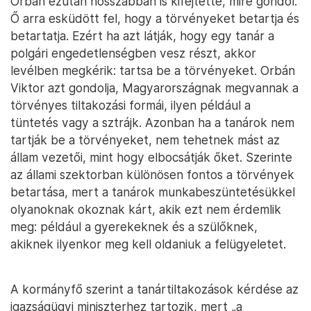
Orbán ezután hosszabban is kifejtette, mire gondol.
Ő arra esküdött fel, hogy a törvényeket betartja és
betartatja. Ezért ha azt látják, hogy egy tanár a
polgári engedetlenségben vesz részt, akkor
levélben megkérik: tartsa be a törvényeket. Orbán
Viktor azt gondolja, Magyarországnak megvannak a
törvényes tiltakozási formái, ilyen például a
tüntetés vagy a sztrájk. Azonban ha a tanárok nem
tartják be a törvényeket, nem tehetnek mást az
állam vezetői, mint hogy elbocsátják őket. Szerinte
az állami szektorban különösen fontos a törvények
betartása, mert a tanárok munkabeszüntetésükkel
olyanoknak okoznak kárt, akik ezt nem érdemlik
meg: például a gyerekeknek és a szülőknek,
akiknek ilyenkor meg kell oldaniuk a felügyeletet.
A kormányfő szerint a tanártiltakozások kérdése az
igazságügyi miniszterhez tartozik, mert „a