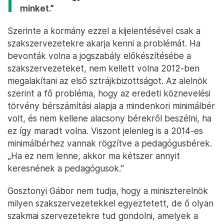
minket.”
Szerinte a kormány ezzel a kijelentésével csak a
szakszervezetekre akarja kenni a problémát. Ha
bevonták volna a jogszabály előkészítésébe a
szakszervezeteket, nem kellett volna 2012-ben
megalakítani az első sztrájkbizottságot. Az alelnök
szerint a fő probléma, hogy az eredeti köznevelési
törvény bérszámítási alapja a mindenkori minimálbér
volt, és nem kellene alacsony bérekről beszélni, ha
ez így maradt volna. Viszont jelenleg is a 2014-es
minimálbérhez vannak rögzítve a pedagógusbérek.
„Ha ez nem lenne, akkor ma kétszer annyit
keresnének a pedagógusok.”
Gosztonyi Gábor nem tudja, hogy a miniszterelnök
milyen szakszervezetekkel egyeztetett, de ő olyan
szakmai szervezetekre tud gondolni, amelyek a