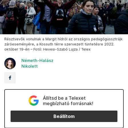
Résztvevők vonulnak a Margit hídról az országos pedagógussztrájk
záróeseményére, a Kossuth térre szervezett tüntetésre 2022.
október 19-én – Fotó: Hevesi-Szabó Lujza / Telex
Németh-Halász
Nikolett
Állítsd be a Telexet
megbízható forrásnak!
Beállítom