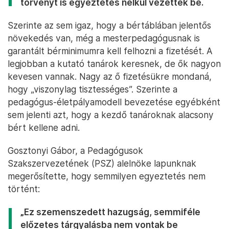
törvényt is egyeztetés nélkül vezették be.
Szerinte az sem igaz, hogy a bértáblában jelentős
növekedés van, még a mesterpedagógusnak is
garantált bérminimumra kell felhozni a fizetését. A
legjobban a kutató tanárok keresnek, de ők nagyon
kevesen vannak. Nagy az ő fizetésükre mondaná,
hogy „viszonylag tisztességes”. Szerinte a
pedagógus-életpályamodell bevezetése egyébként
sem jelenti azt, hogy a kezdő tanároknak alacsony
bért kellene adni.
Gosztonyi Gábor, a Pedagógusok
Szakszervezetének (PSZ) alelnöke lapunknak
megerősítette, hogy semmilyen egyeztetés nem
történt:
„Ez szemenszedett hazugság, semmiféle
előzetes tárgyalásba nem vontak be