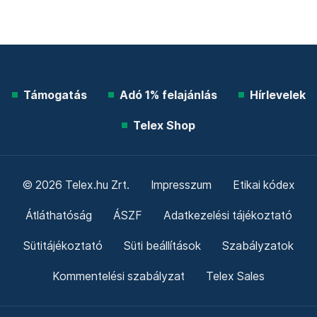
Támogatás
Adó 1% felajánlás
Hírlevelek
Telex Shop
© 2026 Telex.hu Zrt.
Impresszum
Etikai kódex
Átláthatóság
ÁSZF
Adatkezelési tájékoztató
Sütitájékoztató
Süti beállítások
Szabályzatok
Kommentelési szabályzat
Telex Sales