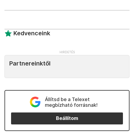
Kedvenceink
Partnereinktől
Állítsd be a Telexet
megbízható forrásnak!
Beállítom