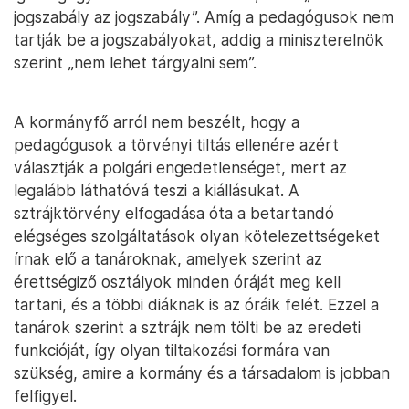
jogszabály az jogszabály”. Amíg a pedagógusok nem
tartják be a jogszabályokat, addig a miniszterelnök
szerint „nem lehet tárgyalni sem”.
A kormányfő arról nem beszélt, hogy a
pedagógusok a törvényi tiltás ellenére azért
választják a polgári engedetlenséget, mert az
legalább láthatóvá teszi a kiállásukat. A
sztrájktörvény elfogadása óta a betartandó
elégséges szolgáltatások olyan kötelezettségeket
írnak elő a tanároknak, amelyek szerint az
érettségiző osztályok minden óráját meg kell
tartani, és a többi diáknak is az óráik felét. Ezzel a
tanárok szerint a sztrájk nem tölti be az eredeti
funkcióját, így olyan tiltakozási formára van
szükség, amire a kormány és a társadalom is jobban
felfigyel.