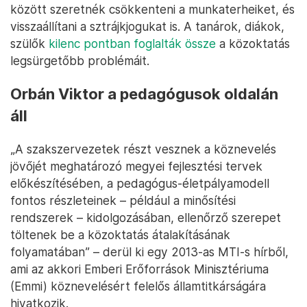
között szeretnék csökkenteni a munkaterheiket, és
visszaállítani a sztrájkjogukat is. A tanárok, diákok,
szülők
kilenc pontban foglalták össze
a közoktatás
legsürgetőbb problémáit.
Orbán Viktor a pedagógusok oldalán
áll
„A szakszervezetek részt vesznek a köznevelés
jövőjét meghatározó megyei fejlesztési tervek
előkészítésében, a pedagógus-életpályamodell
fontos részleteinek – például a minősítési
rendszerek – kidolgozásában, ellenőrző szerepet
töltenek be a közoktatás átalakításának
folyamatában” – derül ki egy 2013-as MTI-s hírből,
ami az akkori Emberi Erőforrások Minisztériuma
(Emmi) köznevelésért felelős államtitkárságára
hivatkozik.