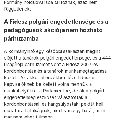
kormány holdudvarába tartoznak, azaz nem
függetlenek.
A Fidesz polgári engedetlensége és a
pedagógusok akciója nem hozható
párhuzamba
A kormányinfó egy későbbi szakaszán megint
előjött a tanárok polgári engedetlensége, és a 444
újságírója párhuzamot vont a Fidesz 2007-es
kordonbontása és a tanárok munkamegtagadása
között. Az akkor ellenzékben lévő fideszes
képviselőknek be kellett volna menniük a
munkahelyükre, a Parlamentbe, de ők a polgári
engedetlenség eszközét választották a
kordonbontással, és hangsúlyozták: példát kell
mutatni a fiatalságnak, mert van egy határ, amin
már nem lehet túlmenni.