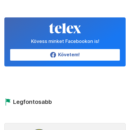
Kövess minket Facebookon is!
Követem!
Legfontosabb