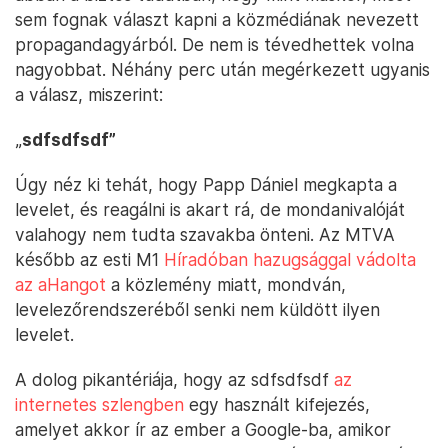
sem fognak választ kapni a közmédiának nevezett
propagandagyárból. De nem is tévedhettek volna
nagyobbat. Néhány perc után megérkezett ugyanis
a válasz, miszerint:
„
sdfsdfsdf”
Úgy néz ki tehát, hogy Papp Dániel megkapta a
levelet, és reagálni is akart rá, de mondanivalóját
valahogy nem tudta szavakba önteni. Az MTVA
később az esti M1
Híradóban hazugsággal vádolta
az aHangot
a közlemény miatt, mondván,
levelezőrendszeréből senki nem küldött ilyen
levelet.
A dolog pikantériája, hogy az sdfsdfsdf
az
internetes szlengben
egy használt kifejezés,
amelyet akkor ír az ember a Google-ba, amikor