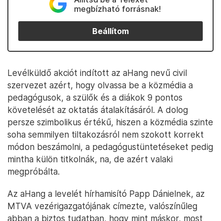
megbízható forrásnak!
Beállítom
Levélküldő akciót indított az aHang nevű civil
szervezet azért, hogy olvassa be a közmédia a
pedagógusok, a szülők és a diákok 9 pontos
követelését az oktatás átalakításáról. A dolog
persze szimbolikus értékű, hiszen a közmédia szinte
soha semmilyen tiltakozásról nem szokott korrekt
módon beszámolni, a pedagógustüntetéseket pedig
mintha külön titkolnák, na, de azért valaki
megpróbálta.
Az aHang a levelét hírhamisító Papp Dánielnek, az
MTVA vezérigazgatójának címezte, valószínűleg
abban a biztos tudatban, hogy mint máskor, most