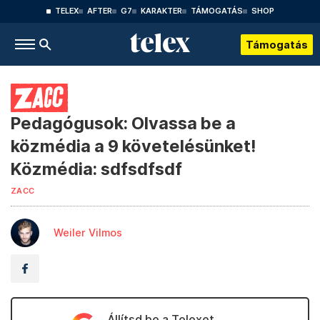
TELEX
AFTER
G7
KARAKTER
TÁMOGATÁS
SHOP
Támogatás
Pedagógusok: Olvassa be a
közmédia a 9 követelésünket!
Közmédia: sdfsdfsdf
ZACC
Weiler Vilmos
Állítsd be a Telexet