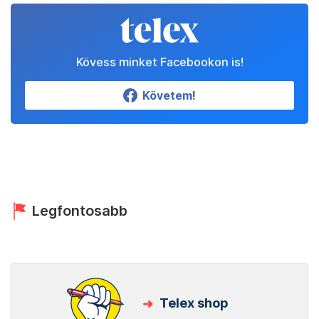
Kövess minket Facebookon is!
Követem!
Legfontosabb
Telex shop