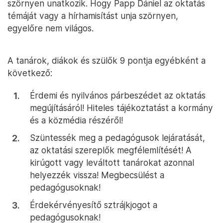
szörnyen unatkozik. Hogy Papp Dániel az oktatás
témáját vagy a hírhamisítást unja szörnyen,
egyelőre nem világos.
A tanárok, diákok és szülők 9 pontja egyébként a
következő:
Érdemi és nyilvános párbeszédet az oktatás
megújításáról! Hiteles tájékoztatást a kormány
és a közmédia részéről!
Szüntessék meg a pedagógusok lejáratását,
az oktatási szereplők megfélemlítését! A
kirúgott vagy leváltott tanárokat azonnal
helyezzék vissza! Megbecsülést a
pedagógusoknak!
Érdekérvényesítő sztrájkjogot a
pedagógusoknak!