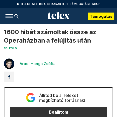
TELEX
AFTER
G7
KARAKTER
TÁMOGATÁS
SHOP
Támogatás
1600 hibát számoltak össze az
Operaházban a felújítás után
BELFÖLD
Aradi Hanga Zsófia
Állítsd be a Telexet
megbízható forrásnak!
Beállítom