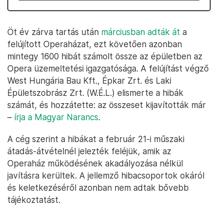
Öt év zárva tartás után
márciusban adták át
a
felújított Operaházat, ezt követően azonban
mintegy 1600 hibát számolt össze az épületben az
Opera üzemeltetési igazgatósága. A felújítást végző
West Hungária Bau Kft., Épkar Zrt. és Laki
Épületszobrász Zrt. (W.É.L.) elismerte a hibák
számát, és hozzátette: az összeset kijavították már
–
írja a Magyar Narancs
.
A cég szerint a hibákat a február 21-i műszaki
átadás-átvételnél jelezték feléjük, amik az
Operaház működésének akadályozása nélkül
javításra kerültek. A jellemző hibacsoportok okáról
és keletkezéséről azonban nem adtak bővebb
tájékoztatást.