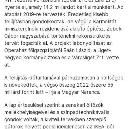
nyerte el, amely 14,2 milliárdot kért a munkáért. Az
átadást 2019-re tervezték. Eredetileg kisebb
felújításban gondolkodtak, de végül a Karmelitát
miniszterelnöki rezidenciává alakító építész, Zoboki
Gábor nagyszabású történelmi rekonstrukciós
tervét fogadták el. A projekt lebonyolítását az
Operaház főigazgatójától Baán László, a Liget-
negyed kormánybiztosa és a Városliget Zrt. vette
át.
A felújítás időtartamával párhuzamosan a költségek
is növekedtek, a végső összeg 2022 őszére 55
milliárd forint lett – írja a Magyar Narancs.
A lap értesülései szerint a zenekari öltözők
mellékhelyiségeivel és a színpadtechnikával is
gondok voltak, a kiviteli tervekben szereplő
bútorok helyett pedig ideiglenesen az IKEA-ból