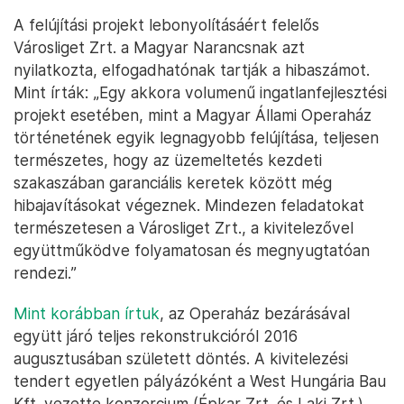
A felújítási projekt lebonyolításáért felelős
Városliget Zrt. a Magyar Narancsnak azt
nyilatkozta, elfogadhatónak tartják a hibaszámot.
Mint írták: „Egy akkora volumenű ingatlanfejlesztési
projekt esetében, mint a Magyar Állami Operaház
történetének egyik legnagyobb felújítása, teljesen
természetes, hogy az üzemeltetés kezdeti
szakaszában garanciális keretek között még
hibajavításokat végeznek. Mindezen feladatokat
természetesen a Városliget Zrt., a kivitelezővel
együttműködve folyamatosan és megnyugtatóan
rendezi.”
Mint korábban írtuk
, az Operaház bezárásával
együtt járó teljes rekonstrukcióról 2016
augusztusában született döntés. A kivitelezési
tendert egyetlen pályázóként a West Hungária Bau
Kft. vezette konzorcium (Épkar Zrt. és Laki Zrt.)