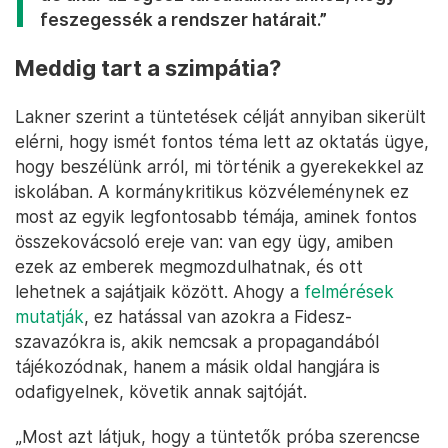
feszegessék a rendszer határait.”
Meddig tart a szimpátia?
Lakner szerint a tüntetések célját annyiban sikerült
elérni, hogy ismét fontos téma lett az oktatás ügye,
hogy beszélünk arról, mi történik a gyerekekkel az
iskolában. A kormánykritikus közvéleménynek ez
most az egyik legfontosabb témája, aminek fontos
összekovácsoló ereje van: van egy ügy, amiben
ezek az emberek megmozdulhatnak, és ott
lehetnek a sajátjaik között. Ahogy a
felmérések
mutatják
, ez hatással van azokra a Fidesz-
szavazókra is, akik nemcsak a propagandából
tájékozódnak, hanem a másik oldal hangjára is
odafigyelnek, követik annak sajtóját.
„Most azt látjuk, hogy a tüntetők próba szerencse