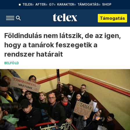
TELEX
AFTER
G7
KARAKTER
TÁMOGATÁS
SHOP
Támogatás
Földindulás nem látszik, de az igen,
hogy a tanárok feszegetik a
rendszer határait
BELFÖLD