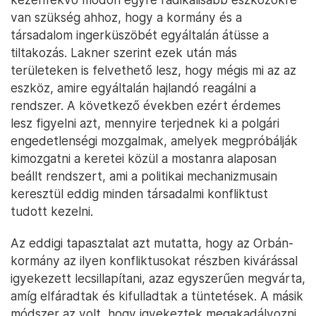
van szükség ahhoz, hogy a kormány és a
társadalom ingerküszöbét egyáltalán átüsse a
tiltakozás. Lakner szerint ezek után más
területeken is felvethető lesz, hogy mégis mi az az
eszköz, amire egyáltalán hajlandó reagálni a
rendszer. A következő években ezért érdemes
lesz figyelni azt, mennyire terjednek ki a polgári
engedetlenségi mozgalmak, amelyek megpróbálják
kimozgatni a keretei közül a mostanra alaposan
beállt rendszert, ami a politikai mechanizmusain
keresztül eddig minden társadalmi konfliktust
tudott kezelni.
Az eddigi tapasztalat azt mutatta, hogy az Orbán-
kormány az ilyen konfliktusokat részben kivárással
igyekezett lecsillapítani, azaz egyszerűen megvárta,
amíg elfáradtak és kifulladtak a tüntetések. A másik
módszer az volt, hogy igyekeztek megakadályozni