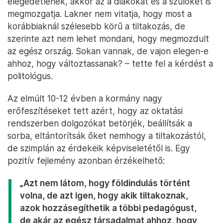
elégedetlenek, akkor az a diákokat és a szülőket is
megmozgatja. Lakner nem vitatja, hogy most a
korábbiaknál szélesebb körű a tiltakozás, de
szerinte azt nem lehet mondani, hogy megmozdult
az egész ország. Sokan vannak, de vajon elegen-e
ahhoz, hogy változtassanak? – tette fel a kérdést a
politológus.
Az elmúlt 10-12 évben a kormány nagy
erőfeszítéseket tett azért, hogy az oktatási
rendszerben dolgozókat betörjék, beállítsák a
sorba, eltántorítsák őket nemhogy a tiltakozástól,
de szimplán az érdekeik képviseletétől is. Egy
pozitív fejlemény azonban érzékelhető:
„Azt nem látom, hogy földindulás történt
volna, de azt igen, hogy akik tiltakoznak,
azok hozzásegíthetik a többi pedagógust,
de akár az egész társadalmat ahhoz, hogy