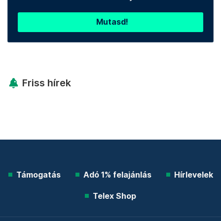
Mutasd!
Friss hírek
Támogatás
Adó 1% felajánlás
Hírlevelek
Telex Shop