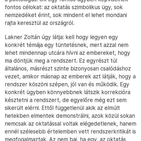
fontos célokat: az oktatás szimbolikus ügy, sok
nemzedéket érint, sok mindent el lehet mondani
rajta keresztül az országról.
Lakner Zoltán úgy látja: kell hogy legyen egy
konkrét témája egy tüntetésnek, mert azzal nem
lehet mindennap utcára hívni az embereket, hogy
ma döntjük meg a rendszert. Ez egyrészt túl
általános, másrészt szinte bizonyosan csalódáshoz
vezet, amikor másnap az emberek azt látják, hogy a
rendszer köszöni szépen, jól van és működik. Egy
konkrét ügyben könnyebbnek látszik korrekcióra
késztetni a rendszert, de egyelőre még ezt sem
sikerült elérni. Ettől függetlenül akik az elmúlt
hetekben elmentek demonstrálni, azok közül sokan
nemcsak az oktatással voltak elégedetlenek, hanem
ennél szélesebb értelemben vett rendszerkritikát is
megfogalmaztak. Az nem baj, ha egy, az oktatás