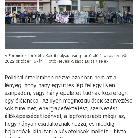
A Ferenciek terétől a Keleti pályaudvarig tartó élőlánc résztvevői
2022 október 16-án – Fotó: Hevesi-Szabó Lujza / Telex
Politikai értelemben nézve azonban nem az a
lényeg, hogy hány együttes lép fel egy ilyen
színpadon, vagy hány épületet tudnak közrefogni
egy élőlánccal. Az ilyen megmozdulások szervezése
sok türelmet, energiabefektetést, szervezést,
állóképességet igényel, a legfontosabb mégis az,
hogy hányan csatlakoznak hozzá, és meddig
hajlandóak kitartani a követelések mellett – hívta