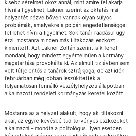
kisebb sérelmet okoz annál, mint amire fel akarja
hívni a figyelmet. Lakner szerint az oktatás mai
helyzetét nézve bőven vannak olyan súlyos
problémák, amelyekre a polgári engedetlenséggel
fel lehet hívni a figyelmet. Sok tanár ráadásul úgy
érzi, mostanra minden más tiltakozási eszközt
kimerített. Azt Lakner Zoltán szerint is ki lehet
mondani, hogy mindezt egyértelműen a kormány
magatartása provokálta ki. Az elmúlt tíz évben sem
volt túl jelentős a tanárok sztrájkjoga, de azt idén
februárban még jobban leszűkítették a
folyamatosan fennálló veszélyhelyzeti állapotban
alkalmazott rendeleti kormányzás keretei között.
Mostanra az a helyzet alakult, hogy aki tiltakozni
akar, az egyre kevésbé tud törvényes eszközöket
alkalmazni – mondta a politológus. Ilyen esetben
kézenfekvő módon egyre radikálisabb eszközökre