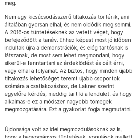
meg.
Nem egy kicsúcsodásszerű tiltakozás történik, ami
általában gyorsan elhal, és nem oldódik meg semmi.
A 2016-os tüntetéseknek az vetett véget, hogy
befejeződött a tanév. Ehhez képest most jó időben
indultak újra a demonstrációk, és elég tartósnak is
látszanak, de most sem lehet megmondani, hogy
sikerül-e fenntartani az érdeklődést és célt érni,
vagy elhal a folyamat. Az biztos, hogy minden újabb
tiltakozás lehetőséget teremt újabb csoportok
számára a csatlakozáshoz, de Lakner szerint
egyelőre kérdés, meddig tart ki a lendület, és hogy
alkalmas-e ez a módszer nagyobb tömegek
megmozgatására. Ezt a gyakorlat fogja megmutatni.
Újdonsága volt az idei megmozdulásoknak az is,
hogy a hagyományos tüntetések, vonulások mellett