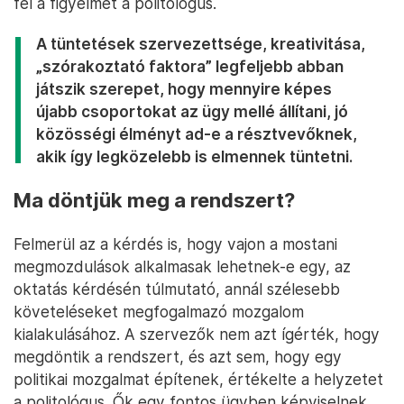
fel a figyelmet a politológus.
A tüntetések szervezettsége, kreativitása,
„szórakoztató faktora” legfeljebb abban
játszik szerepet, hogy mennyire képes
újabb csoportokat az ügy mellé állítani, jó
közösségi élményt ad-e a résztvevőknek,
akik így legközelebb is elmennek tüntetni.
Ma döntjük meg a rendszert?
Felmerül az a kérdés is, hogy vajon a mostani
megmozdulások alkalmasak lehetnek-e egy, az
oktatás kérdésén túlmutató, annál szélesebb
követeléseket megfogalmazó mozgalom
kialakulásához. A szervezők nem azt ígérték, hogy
megdöntik a rendszert, és azt sem, hogy egy
politikai mozgalmat építenek, értékelte a helyzetet
a politológus. Ők egy fontos ügyben képviselnek