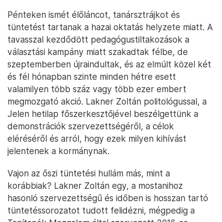
Pénteken ismét élőláncot, tanársztrájkot és
tüntetést tartanak a hazai oktatás helyzete miatt. A
tavasszal kezdődött pedagógustiltakozások a
választási kampány miatt szakadtak félbe, de
szeptemberben újraindultak, és az elmúlt közel két
és fél hónapban szinte minden hétre esett
valamilyen több száz vagy több ezer embert
megmozgató akció. Lakner Zoltán politológussal, a
Jelen hetilap főszerkesztőjével beszélgettünk a
demonstrációk szervezettségéről, a célok
eléréséről és arról, hogy ezek milyen kihívást
jelentenek a kormánynak.
Vajon az őszi tüntetési hullám más, mint a
korábbiak? Lakner Zoltán egy, a mostanihoz
hasonló szervezettségű és időben is hosszan tartó
tüntetéssorozatot tudott felidézni, mégpedig a