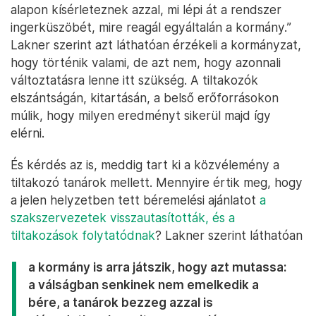
alapon kísérleteznek azzal, mi lépi át a rendszer
ingerküszöbét, mire reagál egyáltalán a kormány.”
Lakner szerint azt láthatóan érzékeli a kormányzat,
hogy történik valami, de azt nem, hogy azonnali
változtatásra lenne itt szükség. A tiltakozók
elszántságán, kitartásán, a belső erőforrásokon
múlik, hogy milyen eredményt sikerül majd így
elérni.
És kérdés az is, meddig tart ki a közvélemény a
tiltakozó tanárok mellett. Mennyire értik meg, hogy
a jelen helyzetben tett béremelési ajánlatot
a
szakszervezetek visszautasították, és a
tiltakozások folytatódnak
? Lakner szerint láthatóan
a kormány is arra játszik, hogy azt mutassa:
a válságban senkinek nem emelkedik a
bére, a tanárok bezzeg azzal is