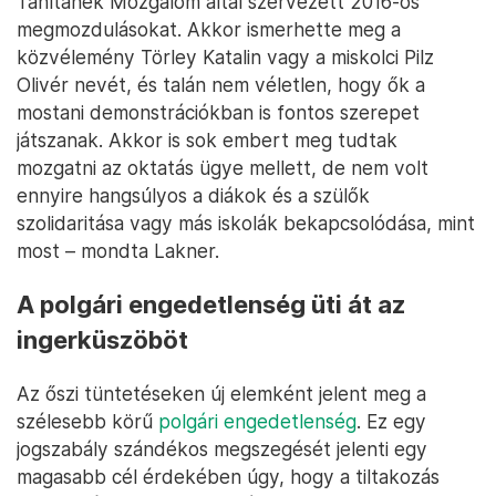
Tanítanék Mozgalom által szervezett 2016-os
megmozdulásokat. Akkor ismerhette meg a
közvélemény Törley Katalin vagy a miskolci Pilz
Olivér nevét, és talán nem véletlen, hogy ők a
mostani demonstrációkban is fontos szerepet
játszanak. Akkor is sok embert meg tudtak
mozgatni az oktatás ügye mellett, de nem volt
ennyire hangsúlyos a diákok és a szülők
szolidaritása vagy más iskolák bekapcsolódása, mint
most – mondta Lakner.
A polgári engedetlenség üti át az
ingerküszöböt
Az őszi tüntetéseken új elemként jelent meg a
szélesebb körű
polgári engedetlenség
. Ez egy
jogszabály szándékos megszegését jelenti egy
magasabb cél érdekében úgy, hogy a tiltakozás