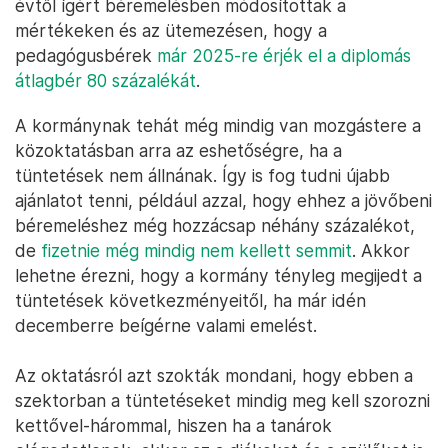
évtől ígért béremelésben módosítottak a
mértékeken és az ütemezésen, hogy a
pedagógusbérek
már 2025-re érjék el a diplomás
átlagbér 80 százalékát
.
A kormánynak tehát még mindig van mozgástere a
közoktatásban arra az eshetőségre, ha a
tüntetések nem állnának. Így is fog tudni újabb
ajánlatot tenni, például azzal, hogy ehhez a jövőbeni
béremeléshez még hozzácsap néhány százalékot,
de
fizetnie még mindig nem kellett semmit
. Akkor
lehetne érezni, hogy a kormány tényleg megijedt a
tüntetések következményeitől, ha már idén
decemberre beígérne valami emelést.
Az oktatásról azt szokták mondani, hogy ebben a
szektorban a tüntetéseket mindig meg kell szorozni
kettővel-hárommal, hiszen ha a tanárok