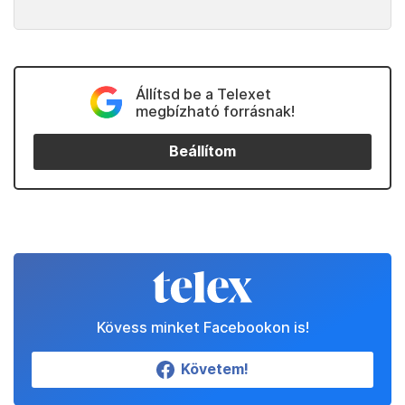
Állítsd be a Telexet
megbízható forrásnak!
Beállítom
Kövess minket Facebookon is!
Követem!