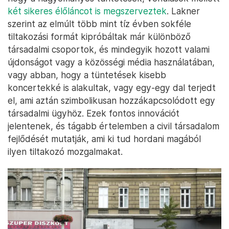
két sikeres élőláncot is megszerveztek
. Lakner
szerint az elmúlt több mint tíz évben sokféle
tiltakozási formát kipróbáltak már különböző
társadalmi csoportok, és mindegyik hozott valami
újdonságot vagy a közösségi média használatában,
vagy abban, hogy a tüntetések kisebb
koncertekké is alakultak, vagy egy-egy dal terjedt
el, ami aztán szimbolikusan hozzákapcsolódott egy
társadalmi ügyhöz. Ezek fontos innovációt
jelentenek, és tágabb értelemben a civil társadalom
fejlődését mutatják, ami ki tud hordani magából
ilyen tiltakozó mozgalmakat.