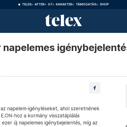
TELEX
AFTER
G7
KARAKTER
TÁMOGATÁS
SHOP
 napelemes igénybejelenté
t az napelem-igényléseket, ahol szeretnének
z E.ON-hoz a kormány visszatáplálás
1 ezer új napelemes igénybejelentés, míg az