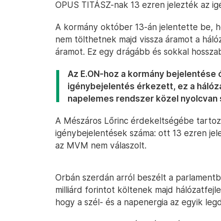
OPUS TITÁSZ-nak 13 ezren jelezték az ig
A kormány október 13-án jelentette be, h
nem tölthetnek majd vissza áramot a háló
áramot. Ez egy drágább és sokkal hosszab
Az E.ON-hoz a kormány bejelentése ó
igénybejelentés érkezett, ez a háló
napelemes rendszer közel nyolcvan 
A Mészáros Lőrinc érdekeltségébe tarto
igénybejelentések száma: ott 13 ezren j
az MVM nem válaszolt.
Orbán szerdán arról beszélt a parlament
milliárd forintot költenek majd hálózatfejl
hogy a szél- és a napenergia az egyik leg