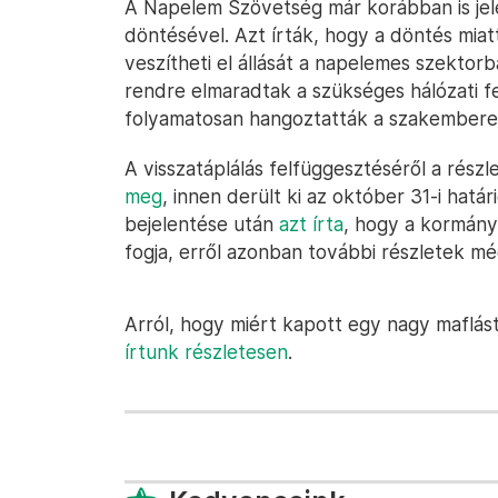
A Napelem Szövetség már korábban is je
döntésével. Azt írták, hogy a döntés miat
veszítheti el állását a napelemes szektor
rendre elmaradtak a szükséges hálózati f
folyamatosan hangoztatták a szakembere
A visszatáplálás felfüggesztéséről a rész
meg
, innen derült ki az október 31-i hatá
bejelentése után
azt írta
, hogy a kormány
fogja, erről azonban további részletek mé
Arról, hogy miért kapott egy nagy maflást
írtunk részletesen
.