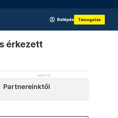
Belépés
Támogatás
s érkezett
Partnereinktől