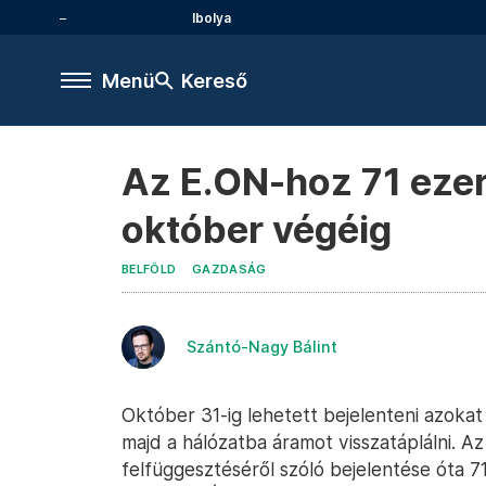
Ibolya
Menü
Kereső
Az E.ON-hoz 71 ezer
október végéig
BELFÖLD
GAZDASÁG
Szántó-Nagy Bálint
Október 31-ig lehetett bejelenteni azoka
majd a hálózatba áramot visszatáplálni. A
felfüggesztéséről szóló bejelentése óta 7