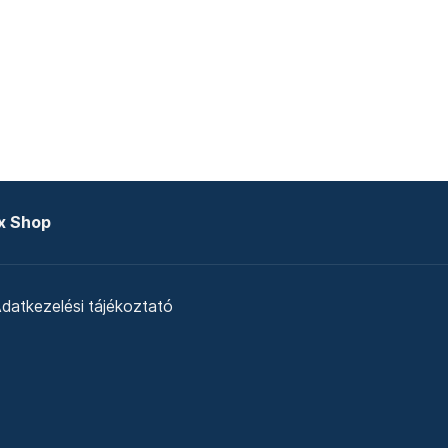
x Shop
datkezelési tájékoztató
zat
Telex Sales