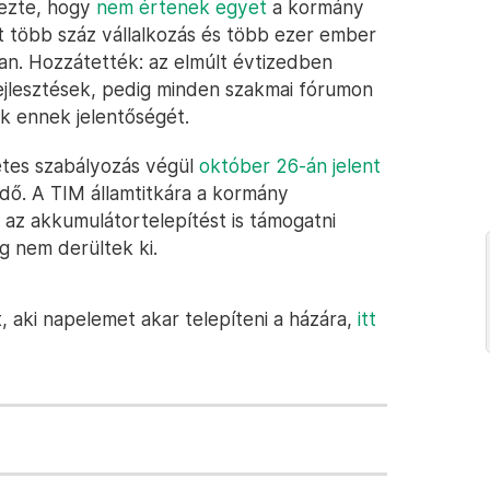
lezte, hogy
nem értenek egyet
a kormány
t több száz vállalkozás és több ezer ember
ban. Hozzátették: az elmúlt évtizedben
ejlesztések, pedig minden szakmai fórumon
k ennek jelentőségét.
letes szabályozás végül
október 26-án jelent
ridő. A TIM államtitkára a kormány
 az akkumulátortelepítést is támogatni
g nem derültek ki.
, aki napelemet akar telepíteni a házára,
itt