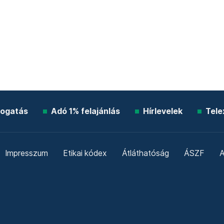
ogatás
Adó 1% felajánlás
Hírlevelek
Tele
Impresszum
Etikai kódex
Átláthatóság
ÁSZF
A
Süti beállítások
Szabályzatok
Kommentelési szabály