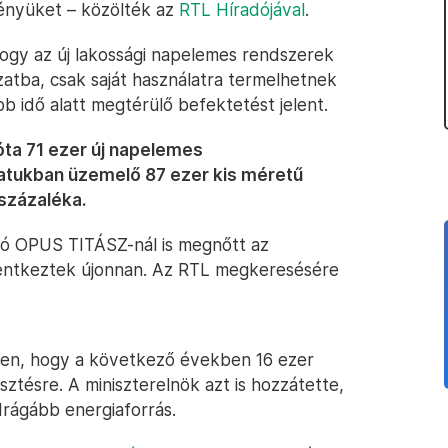
ényüket – közölték az
RTL Híradójával
.
ogy az új lakossági napelemes rendszerek
zatba, csak saját használatra termelhetnek
b idő alatt megtérülő befektetést jelent.
ta 71 ezer új napelemes
zatukban üzemelő 87 ezer kis méretű
százaléka.
zó OPUS TITÁSZ-nál is megnőtt az
elentkeztek újonnan. Az RTL megkeresésére
ben, hogy a következő években 16 ezer
esztésre. A miniszterelnök azt is hozzátette,
drágább energiaforrás.