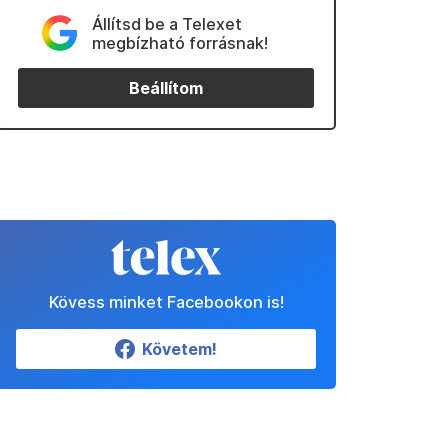
Állítsd be a Telexet
megbízható forrásnak!
Beállítom
Kövess minket Facebookon is!
Követem!