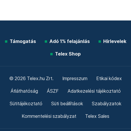
Támogatás
Adó 1% felajánlás
Hírlevelek
Telex Shop
© 2026 Telex.hu Zrt.
Impresszum
Etikai kódex
Átláthatóság
ÁSZF
Adatkezelési tájékoztató
Sütitájékoztató
Süti beállítások
Szabályzatok
Kommentelési szabályzat
Telex Sales