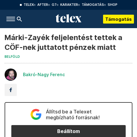
TELEX
AFTER
G7
KARAKTER
TÁMOGATÁS
SHOP
Támogatás
Márki-Zayék feljelentést tettek a
CÖF-nek juttatott pénzek miatt
BELFÖLD
Bakró-Nagy Ferenc
Állítsd be a Telexet
megbízható forrásnak!
Beállítom