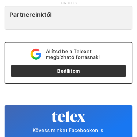
Partnereinktől
Állítsd be a Telexet
megbízható forrásnak!
Beállítom
Kövess minket Facebookon is!