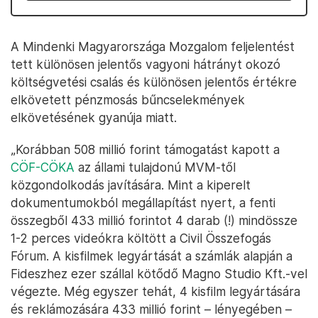
A Mindenki Magyarországa Mozgalom feljelentést
tett különösen jelentős vagyoni hátrányt okozó
költségvetési csalás és különösen jelentős értékre
elkövetett pénzmosás bűncselekmények
elkövetésének gyanúja miatt.
„Korábban 508 millió forint támogatást kapott a
CÖF-CÖKA
az állami tulajdonú MVM-től
közgondolkodás javítására. Mint a kiperelt
dokumentumokból megállapítást nyert, a fenti
összegből 433 millió forintot 4 darab (!) mindössze
1-2 perces videókra költött a Civil Összefogás
Fórum. A kisfilmek legyártását a számlák alapján a
Fideszhez ezer szállal kötődő Magno Studio Kft.-vel
végezte. Még egyszer tehát, 4 kisfilm legyártására
és reklámozására 433 millió forint – lényegében –