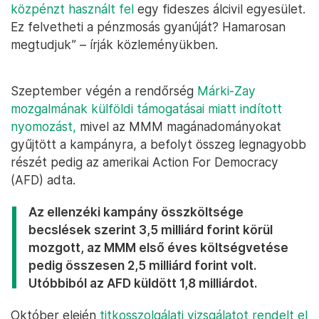
közpénzt használt fel
egy fideszes álcivil egyesület.
Ez felvetheti a pénzmosás gyanúját? Hamarosan
megtudjuk” – írják közleményükben.
Szeptember végén a rendőrség
Márki-Zay
mozgalmának külföldi támogatásai miatt indított
nyomozást,
mivel az MMM magánadományokat
gyűjtött a kampányra, a befolyt összeg legnagyobb
részét pedig az amerikai Action For Democracy
(AFD) adta.
Az ellenzéki kampány összköltsége
becslések szerint 3,5 milliárd forint körül
mozgott, az MMM első éves költségvetése
pedig összesen 2,5 milliárd forint volt.
Utóbbiból az AFD küldött 1,8 milliárdot.
Október elején
titkosszolgálati vizsgálatot rendelt el