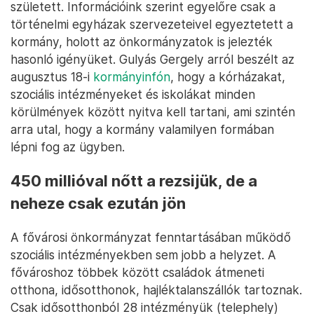
született. Információink szerint egyelőre csak a
történelmi egyházak szervezeteivel egyeztetett a
kormány, holott az önkormányzatok is jelezték
hasonló igényüket. Gulyás Gergely arról beszélt az
augusztus 18-i
kormányinfón
, hogy a kórházakat,
szociális intézményeket és iskolákat minden
körülmények között nyitva kell tartani, ami szintén
arra utal, hogy a kormány valamilyen formában
lépni fog az ügyben.
450 millióval nőtt a rezsijük, de a
neheze csak ezután jön
A fővárosi önkormányzat fenntartásában működő
szociális intézményekben sem jobb a helyzet. A
fővároshoz többek között családok átmeneti
otthona, idősotthonok, hajléktalanszállók tartoznak.
Csak idősotthonból 28 intézményük (telephely)