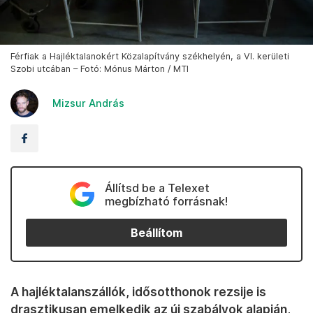
Férfiak a Hajléktalanokért Közalapítvány székhelyén, a VI. kerületi
Szobi utcában – Fotó: Mónus Márton / MTI
Mizsur András
Állítsd be a Telexet
megbízható forrásnak!
Beállítom
A hajléktalanszállók, idősotthonok rezsije is
drasztikusan emelkedik az új szabályok alapján,