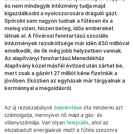
és nem mindegyik intézmény tudja majd
kigazdálkodni a nyolcszorosára dráguló gázt.
Spórolni sem nagyon tudnak a fűtésen és a
meleg vízen, hiszen beteg, idős embereket
látnak el. A fővárosi fenntartású szociális
intézmények rezsiköltsége már idén 450 millióval
emelkedik, de ők még jobb helyzetben vannak.
Az alapítványi fenntartású Menedékház
Alapítvány közel másfél évtized után zárhat be,
mert csak a gázért 27 milliót kéne fizetniük a
jövőben. Eközben az egyházak már tárgyalnak a
kormánnyal a megoldásról.
Az új rezsiszabályok
bejelentése
óta mindenki azt
számolgatja, mennyivel nő majd a gáz- és
villanyszámlája. Van olyan
település
, ahol az
elszabadult energiaárak miatt a fűtési szezonra