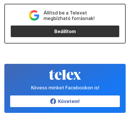
Állítsd be a Telexet
megbízható forrásnak!
Beállítom
Kövess minket Facebookon is!
Követem!