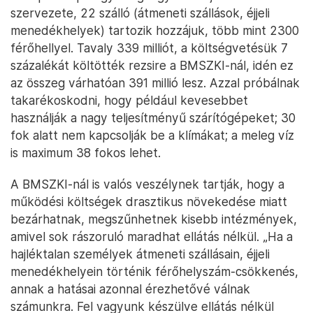
szervezete, 22 szálló (átmeneti szállások, éjjeli
menedékhelyek) tartozik hozzájuk, több mint 2300
férőhellyel. Tavaly 339 milliót, a költségvetésük 7
százalékát költötték rezsire a BMSZKI-nál, idén ez
az összeg várhatóan 391 millió lesz. Azzal próbálnak
takarékoskodni, hogy például kevesebbet
használják a nagy teljesítményű szárítógépeket; 30
fok alatt nem kapcsolják be a klímákat; a meleg víz
is maximum 38 fokos lehet.
A BMSZKI-nál is valós veszélynek tartják, hogy a
működési költségek drasztikus növekedése miatt
bezárhatnak, megszűnhetnek kisebb intézmények,
amivel sok rászoruló maradhat ellátás nélkül. „Ha a
hajléktalan személyek átmeneti szállásain, éjjeli
menedékhelyein történik férőhelyszám-csökkenés,
annak a hatásai azonnal érezhetővé válnak
számunkra. Fel vagyunk készülve ellátás nélkül