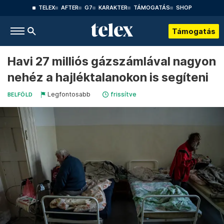
TELEX
AFTER
G7
KARAKTER
TÁMOGATÁS
SHOP
Támogatás
Havi 27 milliós gázszámlával nagyon
nehéz a hajléktalanokon is segíteni
Legfontosabb
frissítve
BELFÖLD