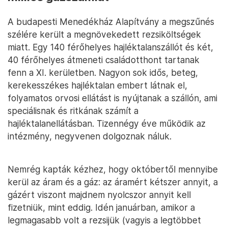
A budapesti Menedékház Alapítvány a megszűnés
szélére került a megnövekedett rezsiköltségek
miatt. Egy 140 férőhelyes hajléktalanszállót és két,
40 férőhelyes átmeneti családotthont tartanak
fenn a XI. kerületben. Nagyon sok idős, beteg,
kerekesszékes hajléktalan embert látnak el,
folyamatos orvosi ellátást is nyújtanak a szállón, ami
speciálisnak és ritkának számít a
hajléktalanellátásban. Tizennégy éve működik az
intézmény, negyvenen dolgoznak náluk.
Nemrég kapták kézhez, hogy októbertől mennyibe
kerül az áram és a gáz: az áramért kétszer annyit, a
gázért viszont majdnem nyolcszor annyit kell
fizetniük, mint eddig. Idén januárban, amikor a
legmagasabb volt a rezsijük (vagyis a legtöbbet