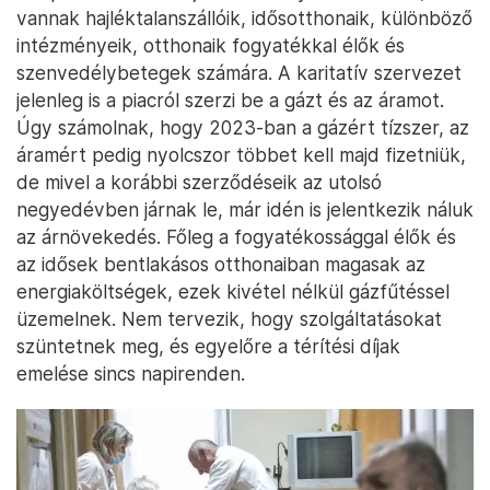
vannak hajléktalanszállóik, idősotthonaik, különböző
intézményeik, otthonaik fogyatékkal élők és
szenvedélybetegek számára. A karitatív szervezet
jelenleg is a piacról szerzi be a gázt és az áramot.
Úgy számolnak, hogy 2023-ban a gázért tízszer, az
áramért pedig nyolcszor többet kell majd fizetniük,
de mivel a korábbi szerződéseik az utolsó
negyedévben járnak le, már idén is jelentkezik náluk
az árnövekedés. Főleg a fogyatékossággal élők és
az idősek bentlakásos otthonaiban magasak az
energiaköltségek, ezek kivétel nélkül gázfűtéssel
üzemelnek. Nem tervezik, hogy szolgáltatásokat
szüntetnek meg, és egyelőre a térítési díjak
emelése sincs napirenden.