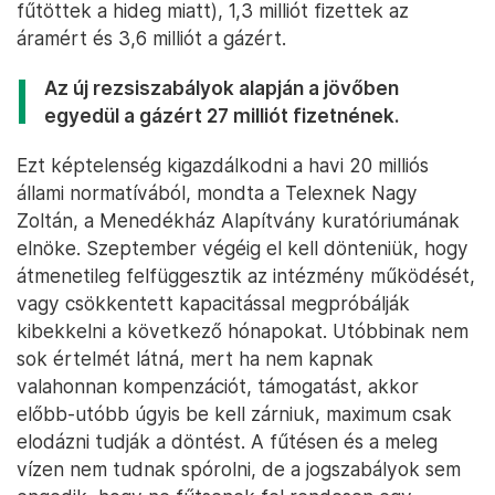
fűtöttek a hideg miatt), 1,3 milliót fizettek az
áramért és 3,6 milliót a gázért.
Az új rezsiszabályok alapján a jövőben
egyedül a gázért 27 milliót fizetnének.
Ezt képtelenség kigazdálkodni a havi 20 milliós
állami normatívából, mondta a Telexnek Nagy
Zoltán, a Menedékház Alapítvány kuratóriumának
elnöke. Szeptember végéig el kell dönteniük, hogy
átmenetileg felfüggesztik az intézmény működését,
vagy csökkentett kapacitással megpróbálják
kibekkelni a következő hónapokat. Utóbbinak nem
sok értelmét látná, mert ha nem kapnak
valahonnan kompenzációt, támogatást, akkor
előbb-utóbb úgyis be kell zárniuk, maximum csak
elodázni tudják a döntést. A fűtésen és a meleg
vízen nem tudnak spórolni, de a jogszabályok sem