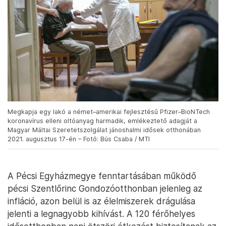
Megkapja egy lakó a német–amerikai fejlesztésű Pfizer–BioNTech
koronavírus elleni oltóanyag harmadik, emlékeztető adagját a
Magyar Máltai Szeretetszolgálat jánoshalmi idősek otthonában
2021. augusztus 17-én – Fotó: Bús Csaba / MTI
A Pécsi Egyházmegye fenntartásában működő
pécsi Szentlőrinc Gondozóotthonban jelenleg az
infláció, azon belül is az élelmiszerek drágulása
jelenti a legnagyobb kihívást. A 120 férőhelyes