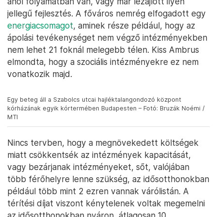
ahol folyamatban van, vagy már lezajlott ilyen
jellegű fejlesztés. A főváros nemrég elfogadott egy
energiacsomagot
, aminek része például, hogy az
ápolási tevékenységet nem végző intézményekben
nem lehet 21 foknál melegebb télen. Kiss Ambrus
elmondta, hogy a szociális intézményekre ez nem
vonatkozik majd.
Egy beteg áll a Szabolcs utcai hajléktalangondozó központ
kórházának egyik kórtermében Budapesten – Fotó: Bruzák Noémi /
MTI
Nincs tervben, hogy a megnövekedett költségek
miatt csökkentsék az intézmények kapacitását,
vagy bezárjanak intézményeket, sőt, valójában
több férőhelyre lenne szükség, az idősotthonokban
például több mint 2 ezren vannak várólistán. A
térítési díjat viszont kénytelenek voltak megemelni
az idősotthonokban nyáron, átlagosan 10