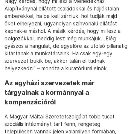
Nagy kérdés, hogy mi lesz a Menedékház
Alapítványnál ellátott családokkal és hajléktalan
emberekkel, ha be kell zárniuk: hol tudják majd
őket elhelyezni, ugyanolyan színvonalú ellátást
kapnak-e máshol. A másik kérdés, hogy mi lesz a
dolgozókkal, meddig lesz még munkájuk. „Elég
gyászos a hangulat, de egyelőre az utolsó pillanatig
kitartanak a munkatársaink. Ha csak egy-egy
szervezet bukik be, akkor talán el tudnak
helyezkedni” – mondta a kuratóriumi elnök.
Az egyházi szervezetek már
tárgyalnak a kormánnyal a
kompenzációról
A Magyar Máltai Szeretetszolgálat több tucat
szociális intézményt tart fenn, rengeteg
településen vannak jelen valamilyen formában,