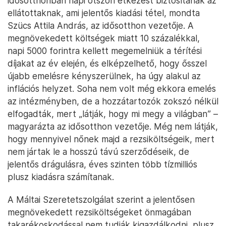
idősotthonban napi ötszöri étkezést biztosítanak az
ellátottaknak, ami jelentős kiadási tétel, mondta
Szücs Attila András, az idősotthon vezetője. A
megnövekedett költségek miatt 10 százalékkal,
napi 5000 forintra kellett megemelniük a térítési
díjakat az év elején, és elképzelhető, hogy ősszel
újabb emelésre kényszerülnek, ha úgy alakul az
inflációs helyzet. Soha nem volt még ekkora emelés
az intézményben, de a hozzátartozók zokszó nélkül
elfogadták, mert „látják, hogy mi megy a világban” –
magyarázta az idősotthon vezetője. Még nem látják,
hogy mennyivel nőnek majd a rezsiköltségeik, mert
nem jártak le a hosszú távú szerződéseik, de
jelentős drágulásra, éves szinten több tízmilliós
plusz kiadásra számítanak.
A Máltai Szeretetszolgálat szerint a jelentősen
megnövekedett rezsiköltségeket önmagában
takarékoskodással nem tudják kigazdálkodni, plusz