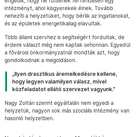
engedik, hogy ne fűtsenek fel rendesen egy
intézményt, ahol kisgyerekek élnek. Tovább
nehezíti a helyzetüket, hogy bérlik az ingatlanokat,
és az épületek energetikailag elavultak.
Több állami szervhez is segítségért fordultak, de
érdemi választ még nem kaptak sehonnan. Egyedül
a fővárosi önkormányzatnál mondták azt, hogy
gondolkodnak a megoldáson.
„Ilyen drasztikus áremelkedésre kellene,
hogy legyen valamilyen válasz, mivel
közfeladatot ellátó szervezet vagyunk.”
Nagy Zoltán szerint egyáltalán nem egyedi a
helyzetük, nagyon sok más szociális intézmény van
hasonló helyzetben.