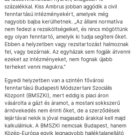
százalékkal. Kiss Ambrus jobban aggódik a civil
fenntartású intézményekért, amelyek még
nagyobb bajba kerülhetnek. „Az állami normatíva
nem fedezi a rezsiköltségeiket, és nincs mögöttünk
egy olyan fenntartó, amelyik ki tudja segíteni őket.
Ebben a helyzetben vagy rezsitartozást halmoznak
fel, vagy bezárnak. Az egyházak sem fogják átvenni
ezeket az intézményeket, nem fognak újabb
terheket venni magukra.”
Egyedi helyzetben van a szintén fővárosi
fenntartású Budapesti Módszertani Szociális
Központ (BMSZKI), mert eddig is piaci áron
vásárolta a gázt és áramot, a mostani sokkszerű
árnövekedés nem érinti őket, de a szerződések
lejártával nekik is jóval magasabb árakkal kell majd
kalkulálniuk. A BMSZKI nemcsak Budapest, hanem
Közép-Európa egyik legnagyobb hajléktalanellátó