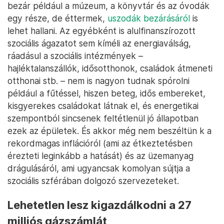
bezár például a múzeum, a könyvtár és az óvodák
egy része, de éttermek,
uszodák bezárásáról
is
lehet hallani. Az egyébként is alulfinanszírozott
szociális ágazatot sem kíméli az energiaválság,
ráadásul a szociális intézmények –
hajléktalanszállók, idősotthonok, családok átmeneti
otthonai stb. – nem is nagyon tudnak spórolni
például a fűtéssel, hiszen beteg, idős embereket,
kisgyerekes családokat látnak el, és energetikai
szempontból sincsenek feltétlenül jó állapotban
ezek az épületek. És akkor még nem beszéltün k a
rekordmagas inflációról (ami az étkeztetésben
érezteti leginkább a hatását) és az üzemanyag
drágulásáról, ami ugyancsak komolyan sújtja a
szociális szférában dolgozó szervezeteket.
Lehetetlen lesz kigazdálkodni a 27
milliós gázszámlát