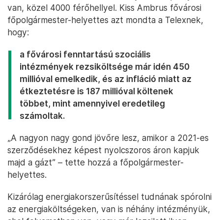
van, közel 4000 férőhellyel. Kiss Ambrus fővárosi
főpolgármester-helyettes azt mondta a Telexnek,
hogy:
a fővárosi fenntartású szociális
intézmények rezsiköltsége már idén 450
millióval emelkedik, és az infláció miatt az
étkeztetésre is 187 millióval költenek
többet, mint amennyivel eredetileg
számoltak.
„A nagyon nagy gond jövőre lesz, amikor a 2021-es
szerződésekhez képest nyolcszoros áron kapjuk
majd a gázt” – tette hozzá a főpolgármester-
helyettes.
Kizárólag energiakorszerűsítéssel tudnának spórolni
az energiaköltségeken, van is néhány intézményük,