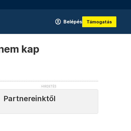
Belépés
Támogatás
 nem kap
Partnereinktől