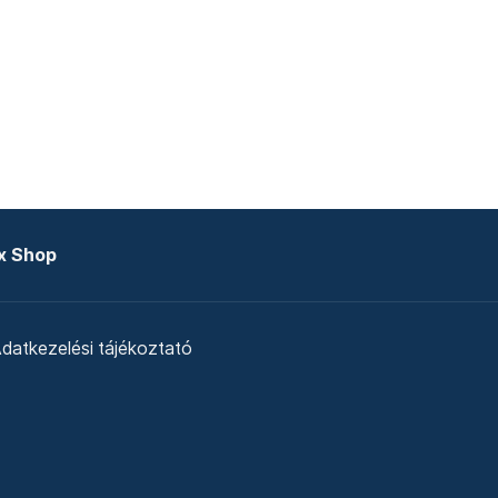
x Shop
datkezelési tájékoztató
zat
Telex Sales