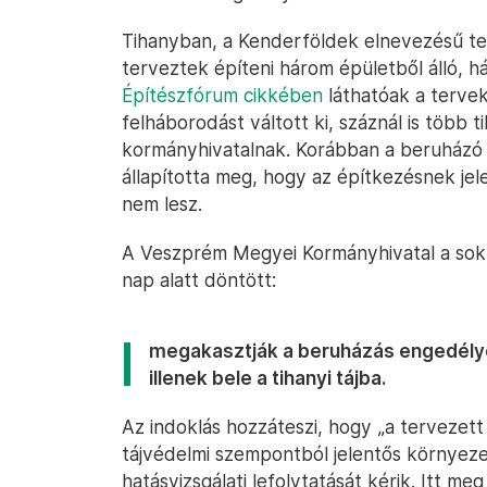
Tihanyban, a Kenderföldek elnevezésű ter
terveztek építeni három épületből álló, 
Építészfórum cikkében
láthatóak a tervek
felháborodást váltott ki, száznál is több t
kormányhivatalnak. Korábban a beruházó ál
állapította meg, hogy az építkezésnek jel
nem lesz.
A Veszprém Megyei Kormányhivatal a sok 
nap alatt döntött:
megakasztják a beruházás engedélye
illenek bele a tihanyi tájba.
Az indoklás hozzáteszi, hogy „a tervezet
tájvédelmi szempontból jelentős környezet
hatásvizsgálati lefolytatását kérik. Itt me