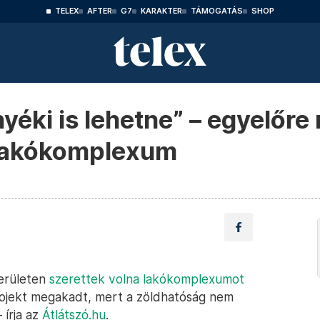
TELEX
AFTER
G7
KARAKTER
TÁMOGATÁS
SHOP
yéki is lehetne” – egyelőre
i lakókomplexum
területen
szerettek volna lakókomplexumot
rojekt megakadt, mert a zöldhatóság nem
 írja az
Átlátszó.hu
.