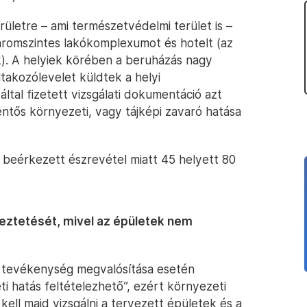
ületre – ami természetvédelmi terület is –
háromszintes lakókomplexumot és hotelt (az
). A helyiek körében a beruházás nagy
iltakozólevelet küldtek a helyi
tal fizetett vizsgálati dokumentáció azt
entős környezeti, vagy tájképi zavaró hatása
beérkezett észrevétel miatt 45 helyett 80
ztetését, mivel az épületek nem
t tevékenység megvalósítása esetén
i hatás feltételezhető”, ezért környezeti
g kell majd vizsgálni a tervezett épületek és a