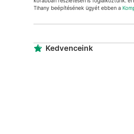
korábban részletesen is foglalkoztunk: er
Tihany beépítésének ügyét ebben a
Komp
Kedvenceink