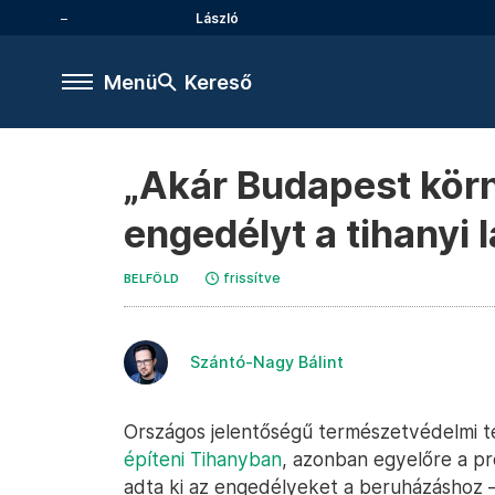
László
Menü
Kereső
„Akár Budapest körn
engedélyt a tihany
frissítve
BELFÖLD
Szántó-Nagy Bálint
Országos jelentőségű természetvédelmi 
építeni Tihanyban
, azonban egyelőre a p
adta ki az engedélyeket a beruházáshoz –