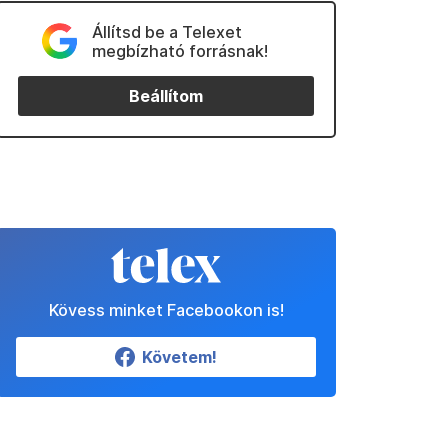
Állítsd be a Telexet
megbízható forrásnak!
Beállítom
Kövess minket Facebookon is!
Követem!