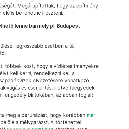
tőségét. Megállapították, hogy az építmény
elé is be lehetne illeszteni:
élhető lenne bármely pl. Budapest
érülése, legrosszabb esetben a táj
tó.
t: többek közt, hogy a vízilétesítményekre
lyt kell kérni, rendelkezni kell a
a csapadékvizek elvezetésére vonatkozó
kivágás és cserjeirtás, illetve faegyedek
i engedély birtokában, az abban foglalt
tta meg a beruházást, hogy korábban
már
belőle a mélygarázst. A történettel