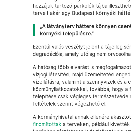
hozzájuk tartozó parkolók tájba illeszthe
terveit akár egy Budapest környéki háttér 
„A látványterv háttere könnyen cser
környéki településre.”
Ezentúl valós veszélyt jelent a tájjelleg s
degradációja, amely utólag nem orvosolha
A hatóság több elvárást is megfogalmazot
vízjogi létesítési, majd üzemeltetési engedé
vízellátásra, valamint a szennyvizek és 
közműnyilatkozatokkal, továbbá, hogy a fa
telepítése csak végleges természetvédelm
feltételek szerint végezhető el.
A kormányhivatal annak ellenére akaszto
finomítottak
a terveken, például kivették 