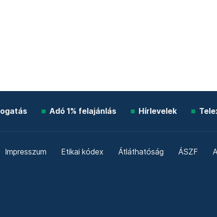
ogatás
Adó 1% felajánlás
Hírlevelek
Tele
Impresszum
Etikai kódex
Átláthatóság
ÁSZF
A
Süti beállítások
Szabályzatok
Kommentelési szabály