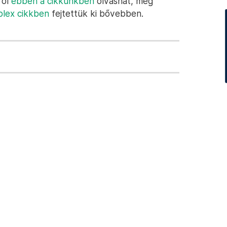
ről
ebben a cikkünkben
olvashat, még
lex cikkben
fejtettük ki bővebben.