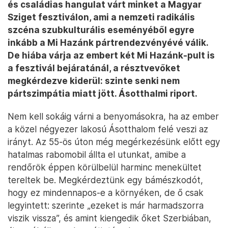
és családias hangulat várt minket a Magyar
Sziget fesztiválon, ami a nemzeti radikális
szcéna szubkulturális eseményéből egyre
inkább a Mi Hazánk pártrendezvényévé válik.
De hiába várja az embert két Mi Hazánk-pult is
a fesztivál bejáratánál, a résztvevőket
megkérdezve kiderül: szinte senki nem
pártszimpátia miatt jött. Ásotthalmi riport.
Nem kell sokáig várni a benyomásokra, ha az ember
a közel négyezer lakosú Ásotthalom felé veszi az
irányt. Az 55-ös úton még megérkezésünk előtt egy
hatalmas rabomobil állta el utunkat, amibe a
rendőrök éppen körülbelül harminc menekültet
tereltek be. Megkérdeztünk egy bámészkodót,
hogy ez mindennapos-e a környéken, de ő csak
legyintett: szerinte „ezeket is már harmadszorra
viszik vissza”, és amint kiengedik őket Szerbiában,