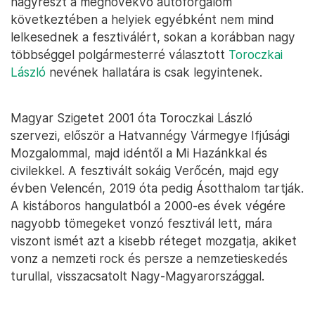
nagyrészt a megnövekvő autóforgalom
következtében a helyiek egyébként nem mind
lelkesednek a fesztiválért, sokan a korábban nagy
többséggel polgármesterré választott
Toroczkai
László
nevének hallatára is csak legyintenek.
Magyar Szigetet 2001 óta Toroczkai László
szervezi, először a Hatvannégy Vármegye Ifjúsági
Mozgalommal, majd idéntől a Mi Hazánkkal és
civilekkel. A fesztivált sokáig Verőcén, majd egy
évben Velencén, 2019 óta pedig Ásotthalom tartják.
A kistáboros hangulatból a 2000-es évek végére
nagyobb tömegeket vonzó fesztivál lett, mára
viszont ismét azt a kisebb réteget mozgatja, akiket
vonz a nemzeti rock és persze a nemzetieskedés
turullal, visszacsatolt Nagy-Magyarországgal.