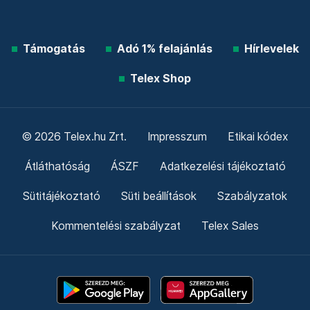
Támogatás
Adó 1% felajánlás
Hírlevelek
Telex Shop
© 2026 Telex.hu Zrt.
Impresszum
Etikai kódex
Átláthatóság
ÁSZF
Adatkezelési tájékoztató
Sütitájékoztató
Süti beállítások
Szabályzatok
Kommentelési szabályzat
Telex Sales