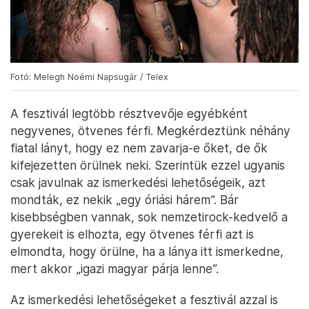
Fotó: Melegh Noémi Napsugár / Telex
A fesztivál legtöbb résztvevője egyébként
negyvenes, ötvenes férfi. Megkérdeztünk néhány
fiatal lányt, hogy ez nem zavarja-e őket, de ők
kifejezetten örülnek neki. Szerintük ezzel ugyanis
csak javulnak az ismerkedési lehetőségeik, azt
mondták, ez nekik „egy óriási hárem”. Bár
kisebbségben vannak, sok nemzetirock-kedvelő a
gyerekeit is elhozta, egy ötvenes férfi azt is
elmondta, hogy örülne, ha a lánya itt ismerkedne,
mert akkor „igazi magyar párja lenne”.
Az ismerkedési lehetőségeket a fesztivál azzal is