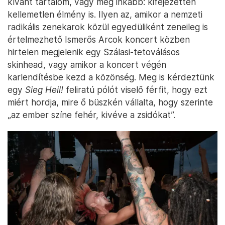
kívánt tartalom, vagy még inkább: kifejezetten
kellemetlen élmény is. Ilyen az, amikor a nemzeti
radikális zenekarok közül egyedüliként zeneileg is
értelmezhető Ismerős Arcok koncert közben
hirtelen megjelenik egy Szálasi-tetoválásos
skinhead, vagy amikor a koncert végén
karlendítésbe kezd a közönség. Meg is kérdeztünk
egy
Sieg Heil!
feliratú pólót viselő férfit, hogy ezt
miért hordja, mire ő büszkén vállalta, hogy szerinte
„az ember színe fehér, kivéve a zsidókat”.