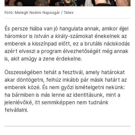
Fotó: Melegh Noémi Napsugár / Telex
És persze hiába van jó hangulata annak, amikor éjjel
háromkor is
István a király
-számokat énekelnek az
emberek a kisszínpad előtt, ez a brutális náciskodás
azért elveszi a program élvezhetőségét még annak
is, akit amúgy a zene érdekelne.
Összességében tehát a fesztivál, amely határokat
akar döntögetni, felhúz inkább pár másik határt az
emberek közé. És nem győzi ismételgetni nekünk:
ha bármiben is más lenne az identitásunk, mint a
jelenlévőké, itt semmiképpen nem tudnánk
felvállalni.