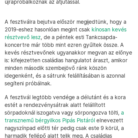
újrapróbálkoznak az átjutással.
A fesztiválra bejutva először megijedtünk, hogy a
2019-eshez hasonlóan megint csak
kínosan kevés
résztvevő lesz
, de a péntek esti Tankcsapda-
koncertre már több mint ezren gyűltek össze. A
kevés résztvevőnek ugyanakkor megvan az előnye
is: kifejezetten családias hangulatot áraszt, amikor
minden második szembejövő ránk köszön
idegenként, és a sátrunk felállításában is azonnal
segíteni próbálnak.
A fesztivál legtöbb vendége a délutánt és a kora
estét a rendezvénysátrak alatt felállított
sörpadoknál iszogatva vagy sörpongozva tölti,
a
transznemű bérgyilkos Pipás Pistáról
elnevezett
nagyszínpad előtti tér pedig csak este 9 körül, a
harmadik fellépő alatt telik meg. A családias