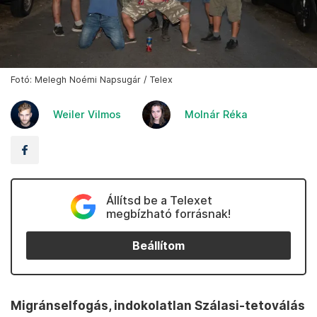
Fotó: Melegh Noémi Napsugár / Telex
Weiler Vilmos
Molnár Réka
Állítsd be a Telexet
megbízható forrásnak!
Beállítom
Migránselfogás, indokolatlan Szálasi-tetoválás