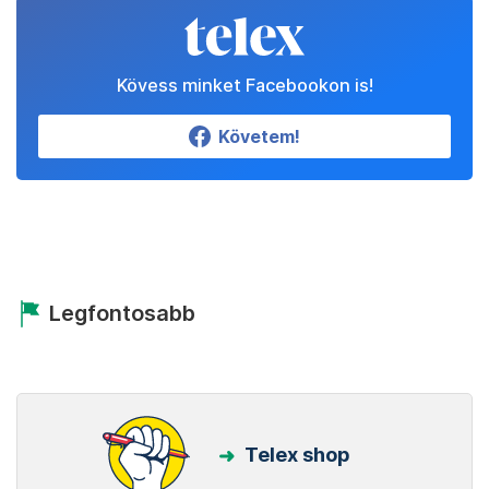
Kövess minket Facebookon is!
Követem!
Legfontosabb
Telex shop