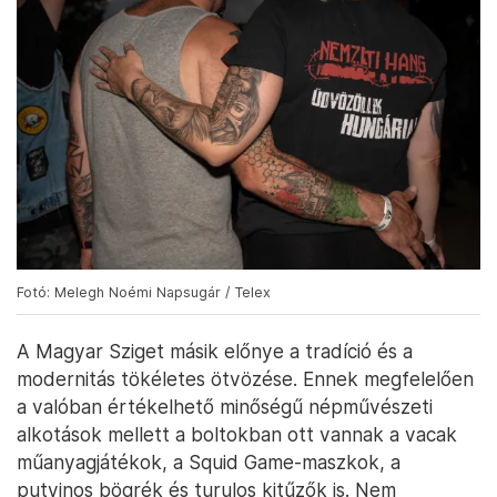
Fotó: Melegh Noémi Napsugár / Telex
A Magyar Sziget másik előnye a tradíció és a
modernitás tökéletes ötvözése. Ennek megfelelően
a valóban értékelhető minőségű népművészeti
alkotások mellett a boltokban ott vannak a vacak
műanyagjátékok, a Squid Game-maszkok, a
putyinos bögrék és turulos kitűzők is. Nem