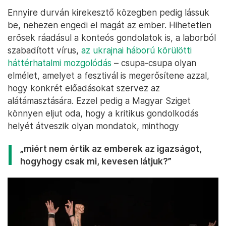
Ennyire durván kirekesztő közegben pedig lássuk
be, nehezen engedi el magát az ember. Hihetetlen
erősek ráadásul a konteós gondolatok is, a laborból
szabadított vírus,
az ukrajnai háború körülötti
háttérhatalmi mozgolódás
– csupa-csupa olyan
elmélet, amelyet a fesztivál is megerősítene azzal,
hogy konkrét előadásokat szervez az
alátámasztására. Ezzel pedig a Magyar Sziget
könnyen eljut oda, hogy a kritikus gondolkodás
helyét átveszik olyan mondatok, minthogy
„miért nem értik az emberek az igazságot,
hogyhogy csak mi, kevesen látjuk?”