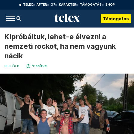
TELEX
AFTER
G7
KARAKTER
TÁMOGATÁS
SHOP
Támogatás
Kipróbáltuk, lehet-e élvezni a
nemzeti rockot, ha nem vagyunk
nácik
frissítve
BELFÖLD