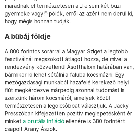
maradnak el természetesen a „Te sem két buzi
gyermeke vagy!”-pólók, erről az azért nem derül ki,
hogy mégis honnan tudják.
A bűbáj földje
A 800 forintos sörárral a Magyar Sziget a legtöbb
fesztiválnál megszokott átlagot hozza, de mivel a
rendezvény közvetlenül Ásotthalom határában van,
bármikor ki lehet sétálni a faluba kocsmázni. Egy
mezőgazdasági munkából hazafelé kerekező helyi
fiút megkérdezve márpedig azonnal tudomást is
szerzünk három kocsmáról, amelyek közül
természetesen a legolcsóbbat választjuk. A Jacky
Presszóban kifejezetten pozitív meglepetésként ér
minket
a brutális infláció
ellenére is 380 forintért
csapolt Arany Ászok.