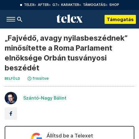
TELEX
AFTER
G7
KARAKTER
TÁMOGATÁS
SHOP
Támogatás
„Fajvédő, avagy nyilasbeszédnek”
minősítette a Roma Parlament
elnöksége Orbán tusványosi
beszédét
frissítve
BELFÖLD
Szántó-Nagy Bálint
Állítsd be a Telexet