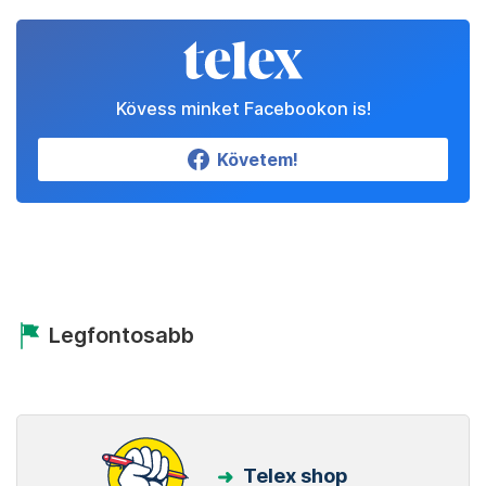
Kövess minket Facebookon is!
Követem!
Legfontosabb
Telex shop