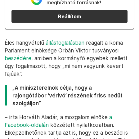
megbízható forrásnak!
Beállítom
Éles hangvételű
állásfoglalásban
reagált a Roma
Parlament elnöksége Orbán Viktor tusványosi
beszédére
, amiben a kormányfő egyebek mellett
úgy fogalmazott, hogy „mi nem vagyunk kevert
fajúak”.
„A miniszterelnök célja, hogy a
rajongótábor ‘vérivó’ részének friss nedűt
szolgáljon”
– írta Horváth Aladár, a mozgalom elnöke
a
Facebook-oldalán
közzétett nyilatkozatban.
Elképzelhetőnek tartja azt is, hogy ez a beszéd is