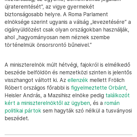
újrateremtését”, az vigye gyermekét
biztonságosabb helyre. A Roma Parlament
elnöksége szerint ugyanis a válság „levezetésére” a
cigányüldözést csak olyan országokban használják,
ahol „hagyományosan nem néznek szembe
történelmük önsorsrontó bűneivel.”
A miniszterelnök múlt hétvégi, fajokról is elmélkedő
beszéde belföldön és nemzetközi szinten is jelentős
visszhangot váltott ki. Az
ellenzék
mellett Frölich
Róbert országos főrabbi is
figyelmeztette Orbánt
,
Heisler András, a Mazsihisz elnöke pedig
találkozót
kért a miniszterelnöktől az ügyben
, és a
román
politikai pártok
sem hagyták szó nélkül a tusványosi
beszédet.