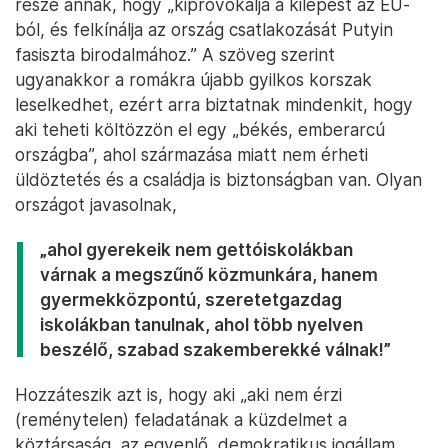
része annak, hogy „kiprovokálja a kilépést az EU-
ból, és felkínálja az ország csatlakozását Putyin
fasiszta birodalmához.” A szöveg szerint
ugyanakkor a romákra újabb gyilkos korszak
leselkedhet, ezért arra biztatnak mindenkit, hogy
aki teheti költözzön el egy „békés, emberarcú
országba”, ahol származása miatt nem érheti
üldöztetés és a családja is biztonságban van. Olyan
országot javasolnak,
„ahol gyerekeik nem gettóiskolákban
várnak a megszűnő közmunkára, hanem
gyermekközpontú, szeretetgazdag
iskolákban tanulnak, ahol több nyelven
beszélő, szabad szakemberekké válnak!”
Hozzáteszik azt is, hogy aki „aki nem érzi
(reménytelen) feladatának a küzdelmet a
köztársaság, az egyenlő, demokratikus jogállam