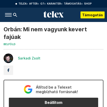
TELEX
AFTER
G7
KARAKTER
TÁMOGATÁS
SHOP
Támogatás
Orbán: Mi nem vagyunk kevert
fajúak
BELFÖLD
Sarkadi Zsolt
Állítsd be a Telexet
megbízható forrásnak!
Beállítom