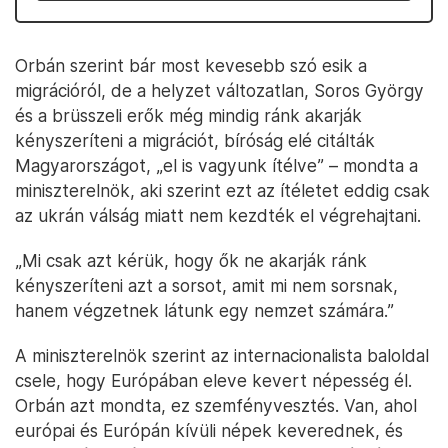
Orbán szerint bár most kevesebb szó esik a
migrációról, de a helyzet változatlan, Soros György
és a brüsszeli erők még mindig ránk akarják
kényszeríteni a migrációt, bíróság elé citálták
Magyarországot, „el is vagyunk ítélve” – mondta a
miniszterelnök, aki szerint ezt az ítéletet eddig csak
az ukrán válság miatt nem kezdték el végrehajtani.
„Mi csak azt kérük, hogy ők ne akarják ránk
kényszeríteni azt a sorsot, amit mi nem sorsnak,
hanem végzetnek látunk egy nemzet számára.”
A miniszterelnök szerint az internacionalista baloldal
csele, hogy Európában eleve kevert népesség él.
Orbán azt mondta, ez szemfényvesztés. Van, ahol
európai és Európán kívüli népek keverednek, és