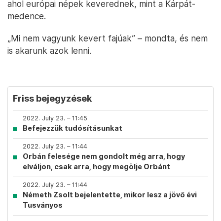
ahol európai népek keverednek, mint a Kárpát-
medence.
„Mi nem vagyunk kevert fajúak” – mondta, és nem
is akarunk azok lenni.
Friss bejegyzések
2022. July 23. – 11:45
Befejezzük tudósításunkat
2022. July 23. – 11:44
Orbán felesége nem gondolt még arra, hogy
elváljon, csak arra, hogy megölje Orbánt
2022. July 23. – 11:44
Németh Zsolt bejelentette, mikor lesz a jövő évi
Tusványos