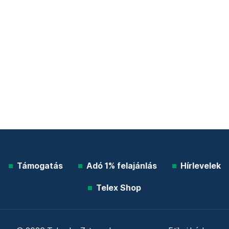
Támogatás
Adó 1% felajánlás
Hírlevelek
Telex Shop