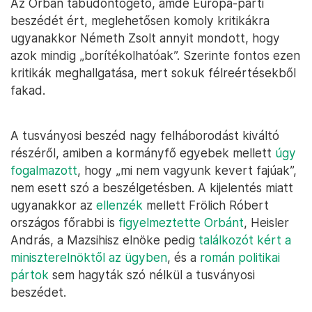
Az Orbán tabudöntögető, ámde Európa-párti
beszédét ért, meglehetősen komoly kritikákra
ugyanakkor Németh Zsolt annyit mondott, hogy
azok mindig „borítékolhatóak”. Szerinte fontos ezen
kritikák meghallgatása, mert sokuk félreértésekből
fakad.
A tusványosi beszéd nagy felháborodást kiváltó
részéről, amiben a kormányfő egyebek mellett
úgy
fogalmazott
, hogy „mi nem vagyunk kevert fajúak”,
nem esett szó a beszélgetésben. A kijelentés miatt
ugyanakkor az
ellenzék
mellett Frölich Róbert
országos főrabbi is
figyelmeztette Orbánt
, Heisler
András, a Mazsihisz elnöke pedig
találkozót kért a
miniszterelnöktől az ügyben
, és a
román politikai
pártok
sem hagyták szó nélkül a tusványosi
beszédet.