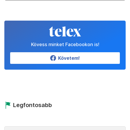
Kövess minket Facebookon is!
Követem!
Legfontosabb