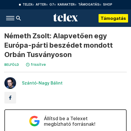
TELEX
AFTER
G7
KARAKTER
TÁMOGATÁS
SHOP
Támogatás
Németh Zsolt: Alapvetően egy
Európa-párti beszédet mondott
Orbán Tusványoson
frissítve
BELFÖLD
Szántó-Nagy Bálint
Állítsd be a Telexet
megbízható forrásnak!