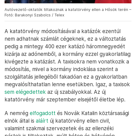
Autóvezető-oktatók tiltakoznak a katatörvény ellen a Hősök terén –
Fotó: Barakonyi Szabolcs / Telex
A katatörvény módosításával a katázók ezentúl
nem adhatnak számlát cégeknek, ez a változtatás
pedig a mintegy 400 ezer katázó háromnegyedét
kizárja az adónemből, a kormány ezzel gyakorlatilag
kivégezte a katázást. A taxisokra nem vonatkozik a
módosítás, mivel a kormány indoklása szerint a
szolgáltatás jellegéből fakadóan ez a gyakorlatban
megvalósíthatatlan lenne esetükben. Igaz, a taxisok
sem elégedettek
az új szabályokkal. Az új
katatörvény már szeptember elsejétől életbe lép.
A nemrég
elfogadott
és Novák Katalin köztársasági
elnök által is
aláírt
új katatörvény ellen civil,
valamint szakmai szervezetek és az ellenzéki
pártok is tiltakoztak, múlt héten és hétvégén,