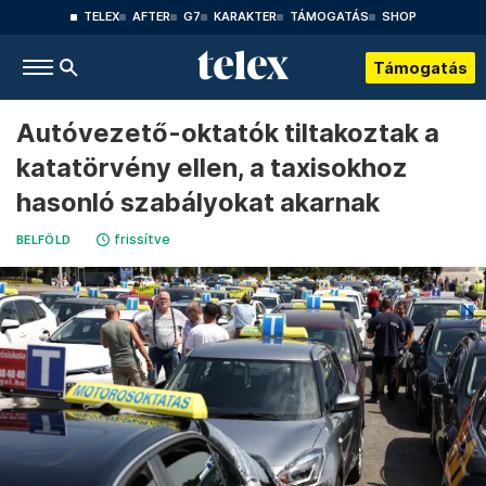
TELEX
AFTER
G7
KARAKTER
TÁMOGATÁS
SHOP
Támogatás
Autóvezető-oktatók tiltakoztak a
katatörvény ellen, a taxisokhoz
hasonló szabályokat akarnak
frissítve
BELFÖLD