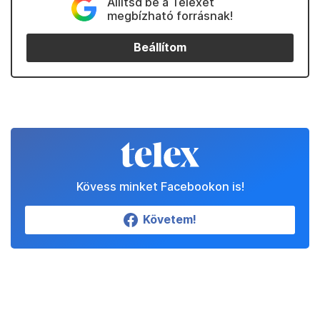
Állítsd be a Telexet
megbízható forrásnak!
Beállítom
Kövess minket Facebookon is!
Követem!