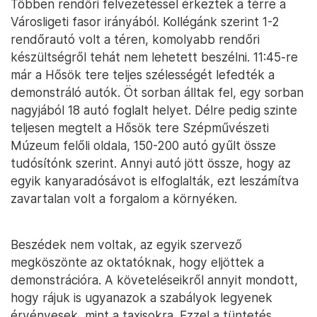
Többen rendőri felvezetéssel érkeztek a térre a
Városligeti fasor irányából. Kollégánk szerint 1-2
rendőrautó volt a téren, komolyabb rendőri
készültségről tehát nem lehetett beszélni. 11:45-re
már a Hősök tere teljes szélességét lefedték a
demonstráló autók. Öt sorban álltak fel, egy sorban
nagyjából 18 autó foglalt helyet. Délre pedig szinte
teljesen megtelt a Hősök tere Szépművészeti
Múzeum felőli oldala, 150-200 autó gyűlt össze
tudósítónk szerint. Annyi autó jött össze, hogy az
egyik kanyaradósávot is elfoglalták, ezt leszámítva
zavartalan volt a forgalom a környéken.
Beszédek nem voltak, az egyik szervező
megköszönte az oktatóknak, hogy eljöttek a
demonstrációra. A követeléseikről annyit mondott,
hogy rájuk is ugyanazok a szabályok legyenek
érvényesek, mint a taxisokra. Ezzel a tüntetés