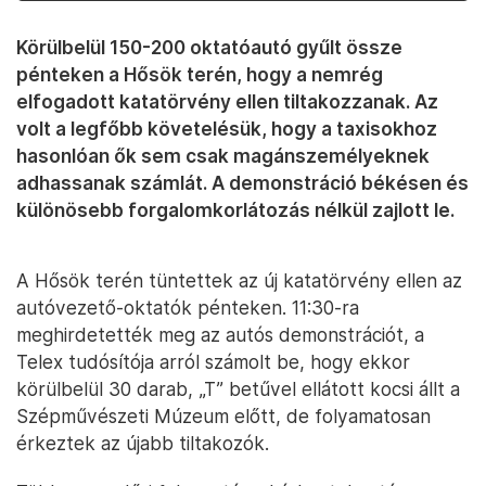
Körülbelül 150-200 oktatóautó gyűlt össze
pénteken a Hősök terén, hogy a nemrég
elfogadott katatörvény ellen tiltakozzanak. Az
volt a legfőbb követelésük, hogy a taxisokhoz
hasonlóan ők sem csak magánszemélyeknek
adhassanak számlát. A demonstráció békésen és
különösebb forgalomkorlátozás nélkül zajlott le.
A Hősök terén tüntettek az új katatörvény ellen az
autóvezető-oktatók pénteken. 11:30-ra
meghirdetették meg az autós demonstrációt, a
Telex tudósítója arról számolt be, hogy ekkor
körülbelül 30 darab, „T” betűvel ellátott kocsi állt a
Szépművészeti Múzeum előtt, de folyamatosan
érkeztek az újabb tiltakozók.