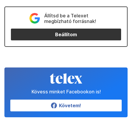
Állítsd be a Telexet
megbízható forrásnak!
Beállítom
Kövess minket Facebookon is!
Követem!