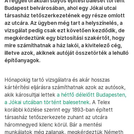
A reggeli órákban súlyos építési baleset történt
Budapest belvárosában, ahol egy Jókai utcai
társasház tetőszerkezetének egy része omlott
az utcára. Az ügyben még tart a helyszínelés, a
vizsgálat pedig csak ezt követően kezdődik, de
megkérdeztünk egy biztosítási szakértőt, hogy
mire számíthatnak a ház lakói, a kivitelező cég,
illetve azok, akiknek autóját összetörték a lehulló
építőanyagok.
Hónapokig tartó vizsgálatra és akár hosszas
kártérítési eljárásra számíthatnak azok az autósok,
akik károsultjai lettek
a hétfő délelőtt Budapesten,
a Jókai utcában történt balesetnek
. A Telex
korábbi közlése szerint egy 1893-ban épített
társasház tetőszerkezete zuhant az utcára
háromnegyed kilenc körül. Bár a mentési
munkálatok még zajlanak, megkérdeztük Németh