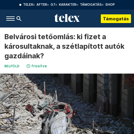
TELEX
AFTER
G7
KARAKTER
TÁMOGATÁS
SHOP
Támogatás
Belvárosi tetőomlás: ki fizet a
károsultaknak, a szétlapított autók
gazdáinak?
frissítve
BELFÖLD