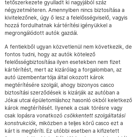
tetőszerkezete gyulladt ki nagyjából száz
négyzetméteren. Amennyiben nincs biztosítása a
kivitelezőnek, úgy ő lesz a felelősségviselő, vagyis
hozzá fordulhatnak kártérítési igényükkel a
megrongálódott autók gazdái.
A fentiekből ugyan közvetlenül nem következik, de
fontos tudni, hogy az autók kötelező
felelősségbiztosítása ilyen esetekben nem fizet
kártérítést, mert az kizárólag a forgalomban, az
autó üzembentartója által okozott károk
megtérítésére szolgál, ahogy bizonyos casco
biztosítási szerződések is kizárják az autóban a
Jókai utcai épületomláshoz hasonló okból keletkező
károk megtérítését. Ilyenek a csak törésre vagy
csak lopásra vonatkozó
csökkentett szolgáltatási
konstrukciók
, miközben a teljes körű casco ezt a
kárt is megtéríti. Ez utóbbi esetben a kifizetett