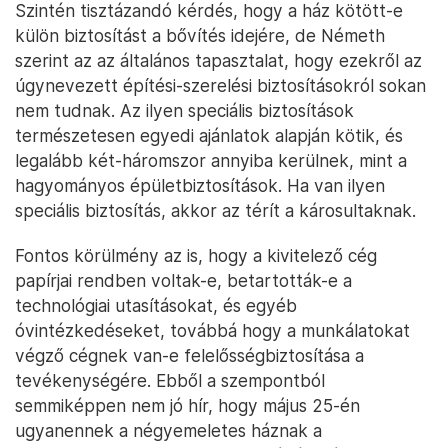
Szintén tisztázandó kérdés, hogy a ház kötött-e
külön biztosítást a bővítés idejére, de Németh
szerint az az általános tapasztalat, hogy ezekről az
úgynevezett építési-szerelési biztosításokról sokan
nem tudnak. Az ilyen speciális biztosítások
természetesen egyedi ajánlatok alapján kötik, és
legalább két-háromszor annyiba kerülnek, mint a
hagyományos épületbiztosítások. Ha van ilyen
speciális biztosítás, akkor az térít a károsultaknak.
Fontos körülmény az is, hogy a kivitelező cég
papírjai rendben voltak-e, betartották-e a
technológiai utasításokat, és egyéb
óvintézkedéseket, továbbá hogy a munkálatokat
végző cégnek van-e felelősségbiztosítása a
tevékenységére. Ebből a szempontból
semmiképpen nem jó hír, hogy május 25-én
ugyanennek a négyemeletes háznak a