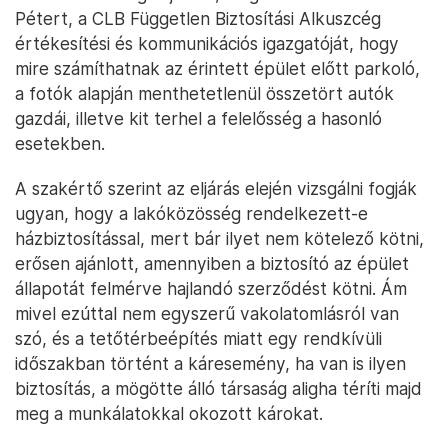
Pétert, a CLB Független Biztosítási Alkuszcég
értékesítési és kommunikációs igazgatóját, hogy
mire számíthatnak az érintett épület előtt parkoló,
a fotók alapján menthetetlenül összetört autók
gazdái, illetve kit terhel a felelősség a hasonló
esetekben.
A szakértő szerint az eljárás elején vizsgálni fogják
ugyan, hogy a lakóközösség rendelkezett-e
házbiztosítással, mert bár ilyet nem kötelező kötni,
erősen ajánlott, amennyiben a biztosító az épület
állapotát felmérve hajlandó szerződést kötni. Ám
mivel ezúttal nem egyszerű vakolatomlásról van
szó, és a tetőtérbeépítés miatt egy rendkívüli
időszakban történt a káresemény, ha van is ilyen
biztosítás, a mögötte álló társaság aligha téríti majd
meg a munkálatokkal okozott károkat.